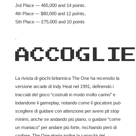
Jrd Place — 465,000 and 14 points.
4th Place — $80,000 and 12 poînts,
Sth Place — £75,000 and 10 points
.
ACCOGLI
La rivista di giochi britannica
The One
ha recensito la
versione arcade di
Indy Heat
nel 1991, definendo i
tracciati del gioco “costruiti in modo molto carino” e
lodandone il gameplay, notando come il giocatore può
scegliere di guidare con attenzione per avere pit stop
minimi, anche se andando più piano, o guidare “come
un maniaco” per andare più forte, rischiando però di
crollare.
The One
elogia inoltre la capacità del