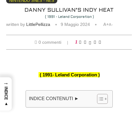
NINTENDO SNES - NES
DANNY SULLIVAN’S INDY HEAT
( 1991 - Leland Corporation )
written by
LittlePellizza
9 Maggio 2024
A+
A-
0 commenti
1
( 1991- Leland Corporation )
→
INDICE ▲
INDICE CONTENUTI ►