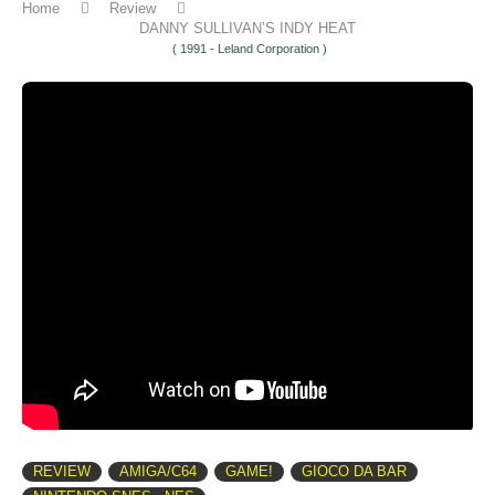
Home
Review
DANNY SULLIVAN’S INDY HEAT
( 1991 - Leland Corporation )
REVIEW
AMIGA/C64
GAME!
GIOCO DA BAR