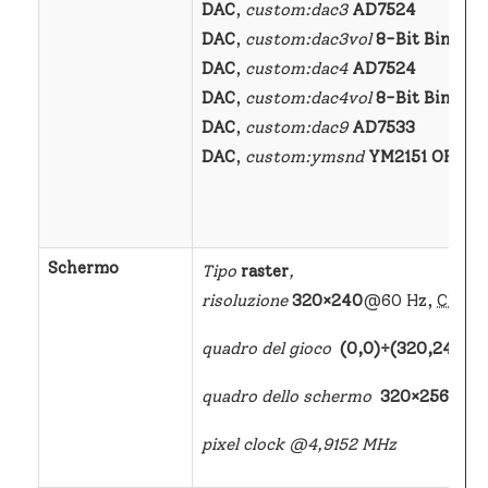
DAC
,
custom:dac3
AD7524
DAC
,
custom:dac3vol
8-Bit Binary
DAC
,
custom:dac4
AD7524
DAC
,
custom:dac4vol
8-Bit Binary
DAC
,
custom:dac9
AD7533
DAC
,
custom:ymsnd
YM2151 OPM
@
Schermo
Tipo
raster
,
risoluzione
320×240
@60 Hz,
CRT
1
quadro del gioco
(0,0)÷(320,240)
,
quadro dello schermo
320×256
,
pixel clock @4,9152 MHz