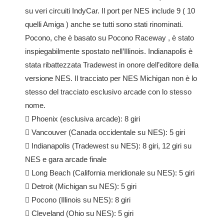
su veri circuiti IndyCar. Il port per NES include 9 ( 10
quelli Amiga ) anche se tutti sono stati rinominati.
Pocono, che è basato su
Pocono Raceway
, è stato
inspiegabilmente spostato nell’Illinois. Indianapolis è
stata ribattezzata Tradewest in onore dell’editore della
versione NES. Il tracciato per NES Michigan non è lo
stesso del tracciato esclusivo arcade con lo stesso
nome.

Phoenix (esclusiva arcade): 8 giri

Vancouver (Canada occidentale su NES): 5 giri

Indianapolis (Tradewest su NES): 8 giri, 12 giri su
NES e gara arcade finale

Long Beach (California meridionale su NES): 5 giri

Detroit (Michigan su NES): 5 giri

Pocono (Illinois su NES): 8 giri

Cleveland (Ohio su NES): 5 giri