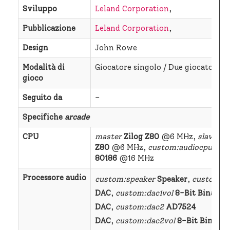
Sviluppo
Leland Corporation
,
Pubblicazione
Leland Corporation
,
Design
John Rowe
Modalità di
Giocatore singolo / Due giocatori
gioco
Seguito da
–
Specifiche
arcade
CPU
master
Zilog Z80
@6 MHz,
slave
Zi
Z80
@6 MHz,
custom:audiocpu
Inte
80186
@16 MHz
Processore audio
custom:speaker
Speaker
,
custom:da
DAC
,
custom:dac1vol
8-Bit Binary 
DAC
,
custom:dac2
AD7524
DAC
,
custom:dac2vol
8-Bit Binary