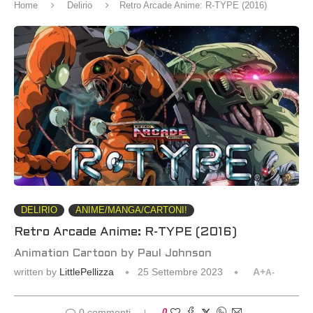
Home
Delirio
Retro Arcade Anime: R-TYPE (2016)
DELIRIO
ANIME/MANGA/CARTONI!
Retro Arcade Anime: R-TYPE (2016)
Animation Cartoon by Paul Johnson
written by
LittlePellizza
25 Settembre 2023
A+
A-
0 commenti
0