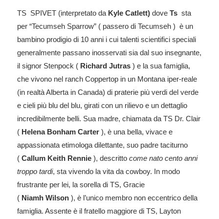
TS SPIVET (interpretato da
Kyle
Catlett)
dove
Ts
sta
per “Tecumseh Sparrow” ( passero di Tecumseh ) è un
bambino prodigio di 10 anni i cui talenti scientifici speciali
generalmente passano inosservati sia dal suo insegnante,
il signor
Stenpock
(
Richard
Jutras
) e la sua famiglia,
che vivono nel ranch
Coppertop
in un Montana iper-reale
(in realtà Alberta in Canada) di praterie più verdi del verde
e cieli più blu del blu, girati con un rilievo e un dettaglio
incredibilmente belli. Sua madre, chiamata da TS Dr. Clair
(
Helena Bonham Carter
), è una bella, vivace e
appassionata etimologa dilettante, suo padre taciturno
(
Callum
Keith
Rennie
), descritto
come nato cento anni
troppo tardi
, sta vivendo la vita da cowboy. In modo
frustrante per lei, la sorella di TS, Gracie
(
Niamh
Wilson
), è l’unico membro non eccentrico della
famiglia. Assente è il fratello maggiore di TS, Layton