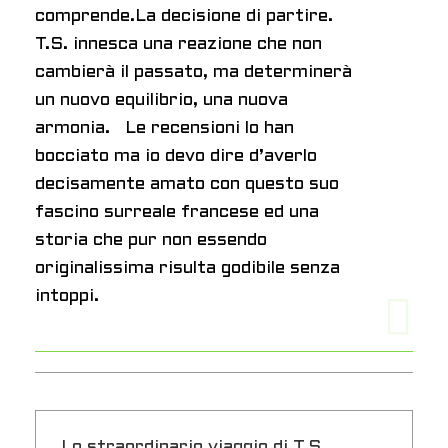
comprende.La decisione di partire.
T.S. innesca una reazione che non
cambierà il passato, ma determinerà
un nuovo equilibrio, una nuova
armonia. Le recensioni lo han
bocciato ma io devo dire d’averlo
decisamente amato con questo suo
fascino surreale francese ed una
storia che pur non essendo
originalissima risulta godibile senza
intoppi.
Lo straordinario viaggio di T.S.