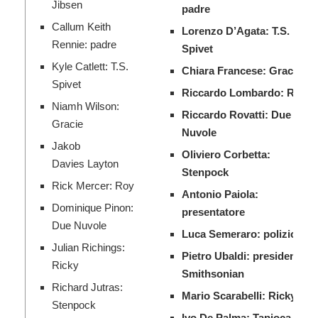
Jibsen
padre
Callum Keith
Lorenzo D’Agata: T.S.
Rennie: padre
Spivet
Kyle Catlett: T.S.
Chiara Francese: Gracie
Spivet
Riccardo Lombardo: Roy
Niamh Wilson:
Riccardo Rovatti: Due
Gracie
Nuvole
Jakob
Oliviero Corbetta:
Davies Layton
Stenpock
Rick Mercer: Roy
Antonio Paiola:
Dominique Pinon:
presentatore
Due Nuvole
Luca Semeraro: poliziotto
Julian Richings:
Pietro Ubaldi: presidente
Ricky
Smithsonian
Richard Jutras:
Mario Scarabelli: Ricky
Stenpock
Ivo De Palma: Tapioca