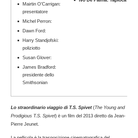
Mairtin O’Carrigan:
presentatore
Michel Perron:
Dawn Ford:
Harry Standjofski:
poliziotto
Susan Glover:
James Bradford:
presidente dello
Smithsonian
Lo straordinario viaggio di T.S. Spivet
(
The Young and
Prodigious T.S. Spivet
) è un film del 2013 diretto da Jean-
Pierre Jeunet.
La pellicola è la trasposizione cinematografica del