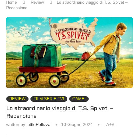
Home
Review
Lo straordinario viaggio di T.S. Spivet –
Recensione
REVIEW
FILM-SERIE TV!
GAME!
Lo straordinario viaggio di T.S. Spivet –
Recensione
written by
LittlePellizza
10 Giugno 2024
A+
A-