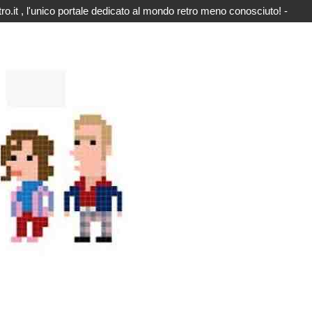
o.it , l'unico portale dedicato al mondo retro meno conosciuto! -