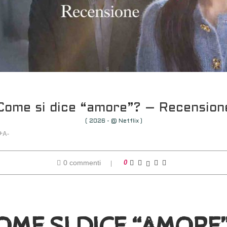
Come si dice “amore”? – Recension
( 2026 - @ Netflix )
+
A-
0 commenti
0
OME SI DICE “AMORE”