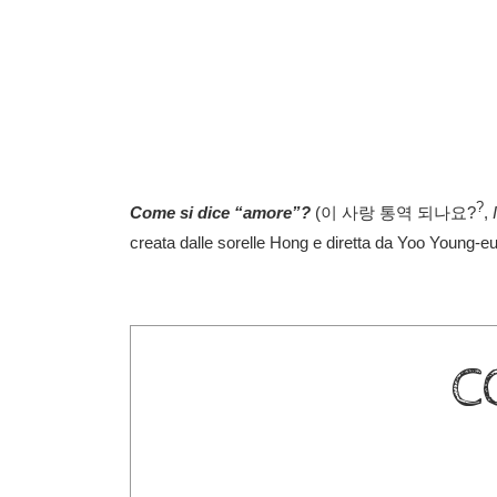
?
Come si dice “amore”?
(
이 사랑 통역 되나요?
,
creata dalle sorelle Hong e diretta da Yoo Young-e
C