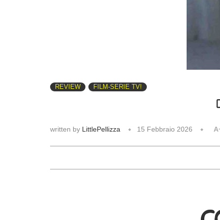
REVIEW
FILM-SERIE TV!
written by
LittlePellizza
15 Febbraio 2026
A
C