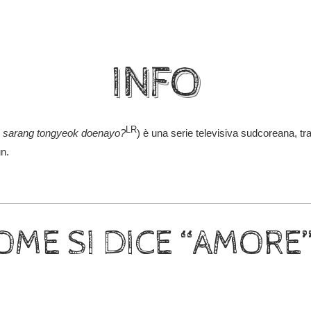
INFO
LR
I sarang tongyeok doenayo?
) è una serie televisiva sudcoreana, tr
un.
OME SI DICE “AMORE”