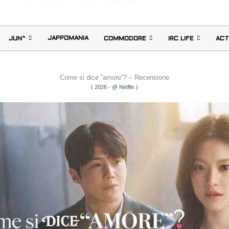
JAPPOMANIA
JUN^
COMMODORE
IRC LIFE
ACT
Come si dice “amore”? – Recensione
( 2026 - @ Netflix )