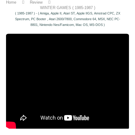
Home
Review
WINTER GAMES ( 1985-1987 )
( 1985-1987 ) - ( Amiga, Apple II, Atari ST, Apple IIGS, Amstrad CPC, ZX
Spectrum, PC Booter , Atari 2600/7800, Commodore 64, MSX, NEC PC-
8801, Nintendo Nes/Famicom, Mac OS, MS-DOS )