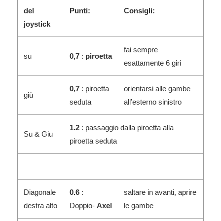
del
Punti:
Consigli:
joystick
fai sempre
su
0,7
:
piroetta
esattamente 6 giri
0,7
: piroetta
orientarsi alle gambe
giù
seduta
all’esterno sinistro
1.2
: passaggio dalla piroetta alla
Su & Giu
piroetta seduta
Diagonale
0.6
:
saltare in avanti, aprire
destra alto
Doppio-
Axel
le gambe