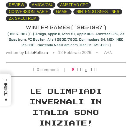
REVIEW
AMIGA/C64
AMSTRAD CPC
CONVERSIONI VARIE
GAME!
NINTENDO SNES - NES
ZX SPECTRUM
WINTER GAMES ( 1985-1987 )
( 1985-1987 ) - ( Amiga, Apple II, Atari ST, Apple IIGS, Amstrad CPC, ZX
Spectrum, PC Booter , Atari 2600/7800, Commodore 64, MSX, NEC
PC-8801, Nintendo Nes/Famicom, Mac OS, MS-DOS )
written by
LittlePellizza
12 Febbraio 2026
A+
A-
0 commenti
0
→
INDICE ▲
LE OLIMPIADI
INVERNALI IN
ITALIA SONO
INIZIATE!