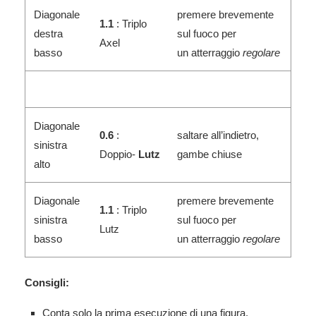
Diagonale
premere brevemente
1.1
: Triplo
destra
sul fuoco per
Axel
basso
un atterraggio
regolare
Diagonale
0.6
:
saltare all’indietro,
sinistra
Doppio-
Lutz
gambe chiuse
alto
Diagonale
premere brevemente
1.1
: Triplo
sinistra
sul fuoco per
Lutz
basso
un atterraggio
regolare
Consigli:
Conta solo la prima esecuzione di una figura.