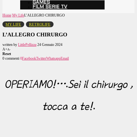
GAMES
FILM SERIE TV
Home
My Life
L’ALLEGRO CHIRURGO
MY LIFE
RETROLIFE
L’ALLEGRO CHIRURGO
written by
LittlePellizza
24 Gennaio 2024
A+
A-
Reset
0 commenti
0
Facebook
Twitter
Whatsapp
Email
OPERIAMO!….Sei il chirurgo ,
tocca a te!.