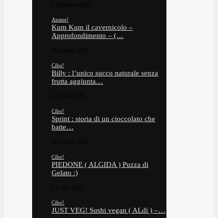
2 Dicembre 2024
Anime!
Kum Kum il cavernicolo –
Approfondimento – (…
28 Agosto 2024
Cibo!
Billy : l’unico succo naturale senza
frutta aggiunta…
8 Luglio 2026
Cibo!
Sprint : storia di un cioccolato che
batte…
16 Agosto 2025
Cibo!
PIEDONE ( ALGIDA ) Puzza di
Gelato :)
9 Luglio 2025
Cibo!
JUST VEG! Sushi vegan ( ALdi ) –…