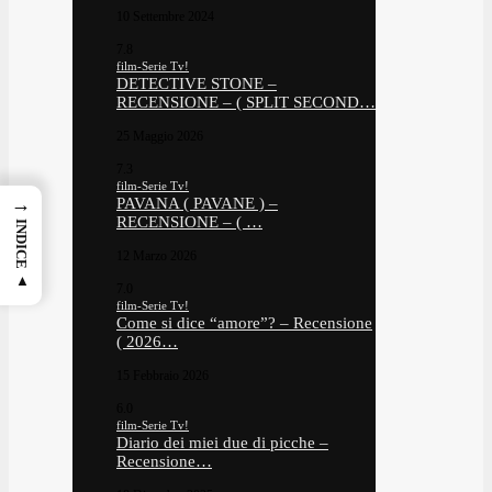
10 Settembre 2024
7.8
film-Serie Tv!
DETECTIVE STONE –
RECENSIONE – ( SPLIT SECOND…
25 Maggio 2026
7.3
film-Serie Tv!
→
PAVANA ( PAVANE ) –
RECENSIONE – ( …
INDICE ▲
12 Marzo 2026
7.0
film-Serie Tv!
Come si dice “amore”? – Recensione
( 2026…
15 Febbraio 2026
6.0
film-Serie Tv!
Diario dei miei due di picche –
Recensione…