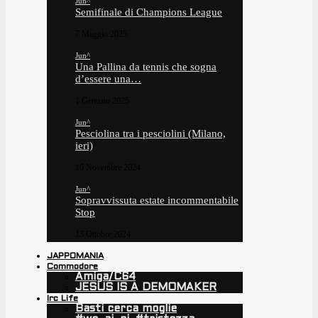
Jun^
Semifinale di Champions League
7 Maggio 2025
Jun^
Una Pallina da tennis che sogna
d’essere una…
1 Gennaio 2025
Jun^
Pesciolina tra i pesciolini (Milano,
ieri)
16 Novembre 2024
Jun^
Sopravvissuta estate incommentabile
Stop
13 Ottobre 2024
JAPPOMANIA
Commodore
Amiga/C64
JESUS IS A DEMOMAKER
Irc Life
Basti cerca moglie