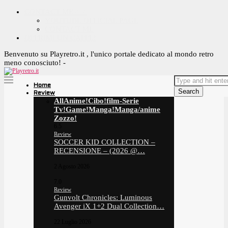
CONTACT ME ^_^
YOUTUBE OFFICIAL PAGE
CONTACT ME
OFFRIMI UN CAFFE!
Benvenuto su Playretro.it , l'unico portale dedicato al mondo retro
meno conosciuto! -
Home
Search
Review
All
Anime!
Cibo!
film-Serie
Tv!
Game!
Manga!
Manga/anime
Zozzo!
6.5
Review
SOCCER KID COLLECTION –
RECENSIONE – (2026 @…
2 Agosto 2026
7.0
Review
Gunvolt Chronicles: Luminous
Avenger iX 1+2 Dual Collection…
22 Luglio 2026