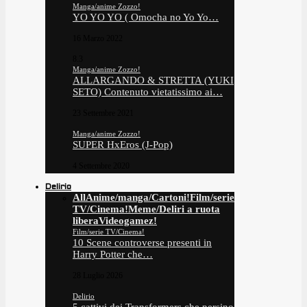
Manga/anime Zozzo!
YO YO YO ( Omocha no Yo Yo…
16 Marzo 2022
8.3
Manga/anime Zozzo!
ALLARGANDO & STRETTA (YUKI
SETO) Contenuto vietatissimo ai…
23 Settembre 2021
Manga/anime Zozzo!
SUPER HxEros (J-Pop)
4 Settembre 2020
Delirio
All
Anime/manga/Cartoni!
Film/serie
TV/Cinema!
Meme/Deliri a ruota
libera
Videogamez!
Film/serie TV/Cinema!
10 Scene controverse presenti in
Harry Potter che…
28 Luglio 2026
Delirio