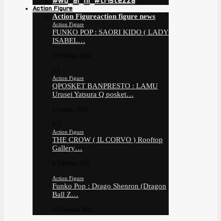
#wo_ai_ni_#tristezza
Action Figure
Action Figure
action figure news
Action Figure
FUNKO POP : SAORI KIDO ( LADY
ISABEL…
6 Febbraio 2024
9.3
Action Figure
QPOSKET BANPRESTO : LAMU
Urusei Yatsura Q posket…
4 Giugno 2022
9.3
Action Figure
THE CROW ( IL CORVO ) Rooftop
Gallery…
6 Febbraio 2022
Action Figure
Funko Pop : Drago Shenron (Dragon
Ball Z…
16 Gennaio 2022