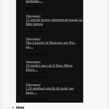
parliamo…
10 Maggio 2025
Videogamez!
15 giochi horror dimenticati basati su
film famosi
10 Aprile 2026
Videogamez!
The Legend of Dragoon per Psx ,
un…
26 Dicembre 2025
Videogamez!
10 motivi per cui il Sega Mega
Drive…
24 Novembre 2025
Videogamez!
I 20 migliori giochi di ruolo per
Sega…
4 Maggio 2025
News