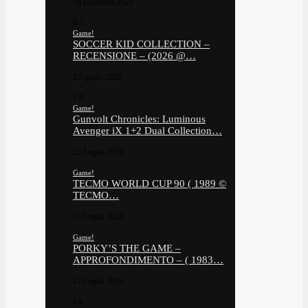
18 Dicembre 2025
6.5
Game!
SOCCER KID COLLECTION –
RECENSIONE – (2026 @…
2 Agosto 2026
7.0
Game!
Gunvolt Chronicles: Luminous
Avenger iX 1+2 Dual Collection…
22 Luglio 2026
Game!
TECMO WORLD CUP 90 ( 1989 ©
TECMO…
15 Luglio 2026
Game!
PORKY’S THE GAME –
APPROFONDIMENTO – ( 1983…
12 Luglio 2026
6.8