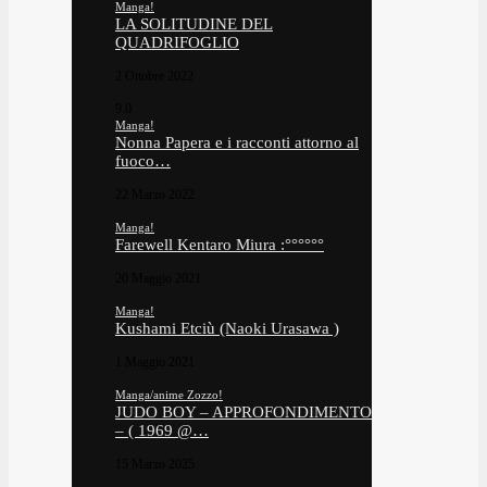
Manga!
LA SOLITUDINE DEL
QUADRIFOGLIO
2 Ottobre 2022
9.0
Manga!
Nonna Papera e i racconti attorno al
fuoco…
22 Marzo 2022
Manga!
Farewell Kentaro Miura :°°°°°°
20 Maggio 2021
Manga!
Kushami Etciù (Naoki Urasawa )
1 Maggio 2021
Manga/anime Zozzo!
JUDO BOY – APPROFONDIMENTO
– ( 1969 @…
15 Marzo 2025