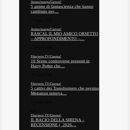
Anime/manga/Cartoni!
5 anime di fantascienza che hanno
cambiato per…
3 Giugno 2026
Anime/manga/Cartoni!
RASCAL IL MIO AMICO ORSETTO
– APPROFONDIMENTO –…
17 Marzo 2026
Film/serie TV/Cinema!
10 Scene controverse presenti in
Harry Potter che…
28 Luglio 2026
Film/serie TV/Cinema!
5 cattivi dei Transformers che persino
Megatron temeva…
21 Luglio 2026
6.8
Film/serie TV/Cinema!
IL BACIO DELLA SIRENA –
RECENSIONE ( 2026…