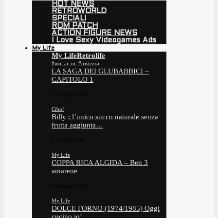
HOT NEWS
RETROWORLD
SPECIALI
ROM PATCH
ACTION FIGURE NEWS
I Love Sexy Videogames Ads
My Life
My Life
Retrolife
#wo_ai_ni_#tristezza
LA SAGA DEI GLUBABBICI –
CAPITOLO 1
23 Luglio 2026
Cibo!
Billy : l’unico succo naturale senza
frutta aggiunta…
8 Luglio 2026
My Life
COPPA RICA ALGIDA – Ben 3
amarene
4 Maggio 2026
My Life
DOLCE FORNO (1974/1985) Oggi
cucino io!