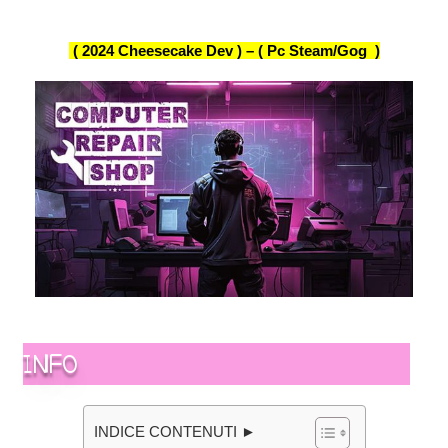
( 2024 Cheesecake Dev ) –
( Pc Steam/Gog )
INFO
INDICE CONTENUTI ►