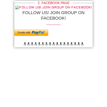
FACEBOOK PAGE
FOLLOW US! JOIN GROUP ON
FACEBOOK!
🔝🔝🔝🔝🔝🔝
🔝🔝🔝🔝🔝🔝
🔝🔝🔝🔝🔝