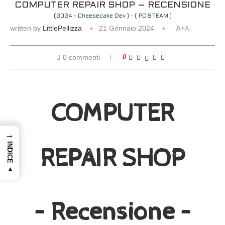
COMPUTER REPAIR SHOP – RECENSIONE
(2024 - Cheesecake Dev ) - ( PC STEAM )
written by
LittlePellizza
21 Gennaio 2024
A+
A-
0 commenti
0
COMPUTER
→
INDICE ▲
REPAIR SHOP
– Recensione –