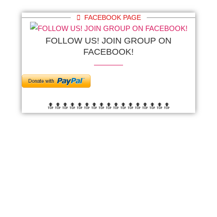
FACEBOOK PAGE
FOLLOW US! JOIN GROUP ON
FACEBOOK!
🔝🔝🔝🔝🔝🔝
🔝🔝🔝🔝🔝🔝
🔝🔝🔝🔝🔝