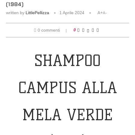
(1984)
written by
LittlePellizza
1 Aprile 2024
A+
A-
0 commenti
0
SHAMPOO
CAMPUS ALLA
MELA VERDE