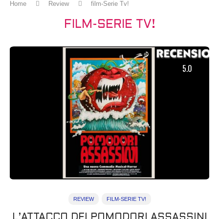
Home
Review
film-Serie Tv!
FILM-SERIE TV!
5.0
REVIEW
FILM-SERIE TV!
L’ATTACCO DEI POMODORI ASSASSINI