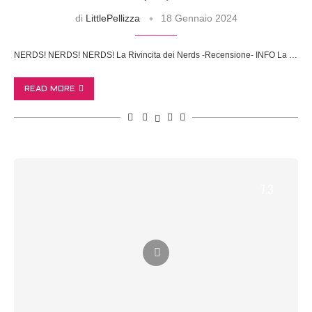
di
LittlePellizza
18 Gennaio 2024
NERDS! NERDS! NERDS! La Rivincita dei Nerds -Recensione- INFO La …
READ MORE
7.3