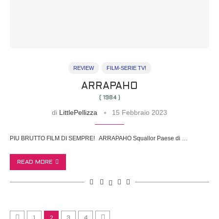
REVIEW
FILM-SERIE TV!
ARRAPAHO
( 1984 )
di
LittlePellizza
15 Febbraio 2023
PIU BRUTTO FILM DI SEMPRE! ARRAPAHO Squallor Paese di …
READ MORE
2
1
3
4