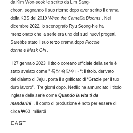
[
da Kim Won-seok
e scritto da Lim Sang-
choon, segnando il suo ritorno dopo aver scritto il drama
della KBS del 2019
When the Camellia Blooms
. Nel
dicembre 2022, lo scenografo Ryu Seong-hie ha
menzionato che la serie era uno dei suoi nuovi progetti.
Sarebbe stato il suo terzo drama dopo
Piccole
donne
e
Mask Girl .
Il 27 gennaio 2023, il titolo coreano ufficiale della serie è
stato svelato come ”
폭싹 속았수다
“: il titolo, derivato
dal dialetto di Jeju , porta il significato di “Grazie per il tuo
duro lavoro”. Tre giorni dopo, Netflix ha annunciato il titolo
inglese della serie come
Quando la vita ti da
mandarini
. Il costo di produzione è noto per essere di
circa ₩60
miliardi
CAST