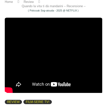
Home
Review
Quando la vita ti dà mandarini – Recensione –
( Pokssak Sog-atsuda - 2025 @ NETFLIX )
REVIEW
FILM-SERIE TV!