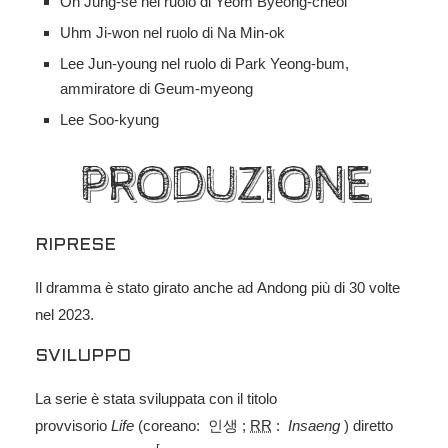
Oh Jung-se nel ruolo di Yeom Byeong-cheol
Uhm Ji-won nel ruolo di Na Min-ok
Lee Jun-young nel ruolo di Park Yeong-bum,
ammiratore di Geum-myeong
Lee Soo-kyung
PRODUZIONE
RIPRESE
Il dramma è stato girato anche ad Andong più di 30 volte
nel 2023.
SVILUPPO
La serie è stata sviluppata con il titolo
provvisorio
Life
(coreano:
인생
;
RR
:
Insaeng
) diretto