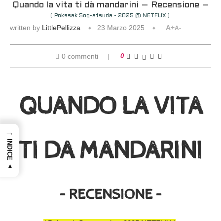
Quando la vita ti dà mandarini – Recensione –
( Pokssak Sog-atsuda - 2025 @ NETFLIX )
written by
LittlePellizza
23 Marzo 2025
A+
A-
0 commenti
0
QUANDO LA VITA
→
TI DA MANDARINI
INDICE ▲
– RECENSIONE –