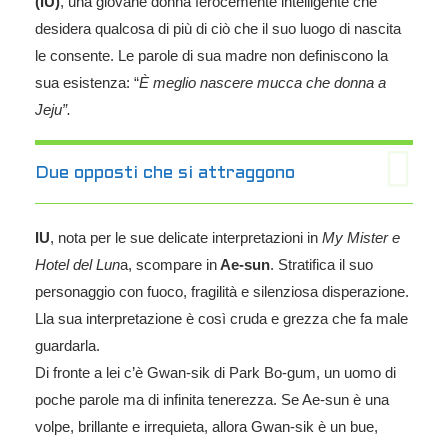
(IU)
, una giovane donna ferocemente intelligente che
desidera qualcosa di più di ciò che il suo luogo di nascita
le consente. Le parole di sua madre non definiscono la
sua esistenza: “
È meglio nascere mucca che donna a
Jeju”.
Due opposti che si attraggono
IU
, nota per le sue delicate interpretazioni in
My Mister e
Hotel del Lun
a, scompare in
Ae-sun
. Stratifica il suo
personaggio con fuoco, fragilità e silenziosa disperazione.
Lla sua interpretazione è così cruda e grezza che fa male
guardarla.
Di fronte a lei c’è Gwan-sik di Park Bo-gum, un uomo di
poche parole ma di infinita tenerezza. Se Ae-sun è una
volpe, brillante e irrequieta, allora Gwan-sik è un bue,