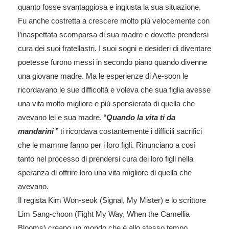
quanto fosse svantaggiosa e ingiusta la sua situazione.
Fu anche costretta a crescere molto più velocemente con
l’inaspettata scomparsa di sua madre e dovette prendersi
cura dei suoi fratellastri. I suoi sogni e desideri di diventare
poetesse furono messi in secondo piano quando divenne
una giovane madre. Ma le esperienze di Ae-soon le
ricordavano le sue difficoltà e voleva che sua figlia avesse
una vita molto migliore e più spensierata di quella che
avevano lei e sua madre. “
Quando la vita ti da
mandarini
” ti ricordava costantemente i difficili sacrifici
che le mamme fanno per i loro figli. Rinunciano a così
tanto nel processo di prendersi cura dei loro figli nella
speranza di offrire loro una vita migliore di quella che
avevano.
Il regista Kim Won-seok (Signal, My Mister) e lo scrittore
Lim Sang-choon (Fight My Way, When the Camellia
Blooms) creano un mondo che è allo stesso tempo