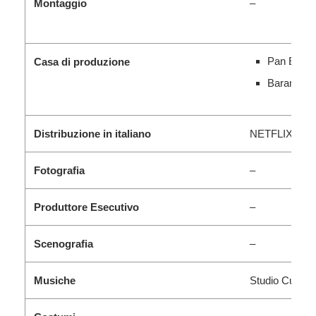
Montaggio
–
Pan Enter
Casa di produzione
Baram Pic
Distribuzione in italiano
NETFLIX
Fotografia
–
Produttore Esecutivo
–
Scenografia
–
Musiche
Studio Curiosi