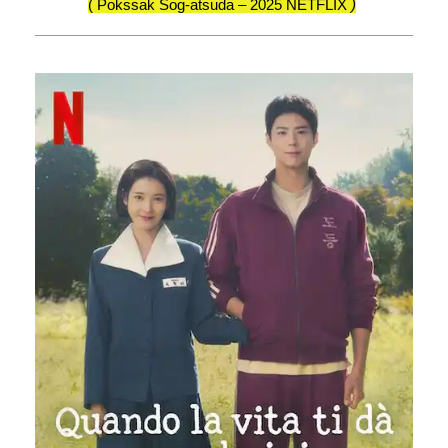
( Pokssak Sog-atsuda – 2025 NETFLIX
)