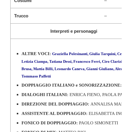
Costumi
–
Trucco
–
Interpreti e personaggi
ALTRE VOCI
:
Graziella Polesinanti, Giulia Tarquini, Cecilia S
Letizia Ciampa, Tatiana Dessi, Francesco Ferri, Ciro Clarizio, Fe
Brusa, Mattia Billi, Leonardo Caneva, Gianni Giuliano, Alessandr
Tommaso Paffetti
DOPPIAGGIO ITALIANO e SONORIZZAZIONE:
3CYC
DIALOGHI ITALIANI:
ENRICA FIENO, PAOLA PAGLI
DIREZIONE DEL DOPPIAGGIO:
ANNALISA MARCEL
ASSISTENTE AL DOPPIAGGIO:
ELISABETTA INGINO
FONICO DI DOPPIAGGIO:
PAOLO SIMONETTI