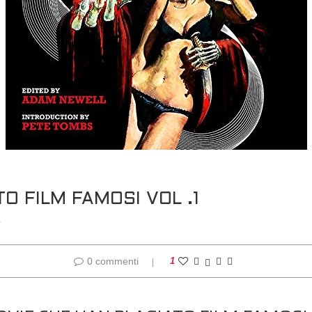
O FILM FAMOSI VOL .1
-
0 commenti
1