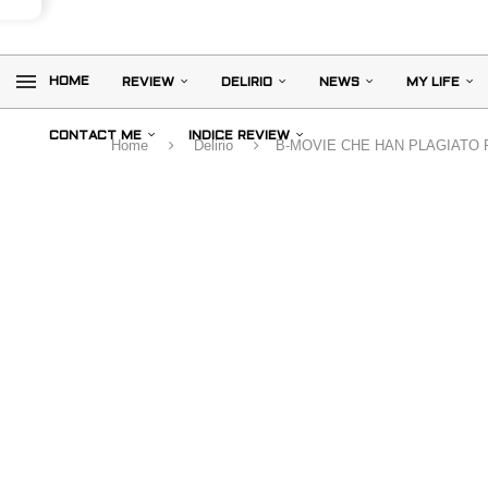
HOME
REVIEW
DELIRIO
NEWS
MY LIFE
CONTACT ME
INDICE REVIEW
Home
Delirio
B-MOVIE CHE HAN PLAGIATO F