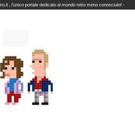
o.it , l'unico portale dedicato al mondo retro meno conosciuto! -