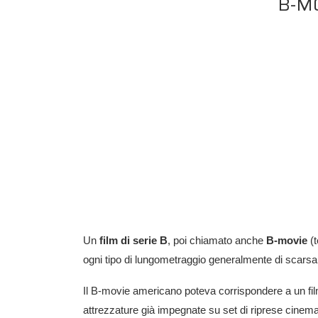
B-MO
Un
film di serie B
, poi chiamato anche
B-movie
(t
ogni tipo di lungometraggio generalmente di scarsa q
Il B-movie americano poteva corrispondere a un film
attrezzature già impegnate su set di riprese cinemato