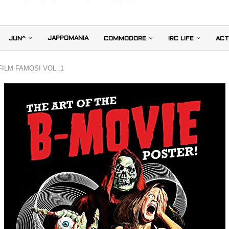
JAPPOMANIA
JUN^
COMMODORE
IRC LIFE
ACT
ILM FAMOSI VOL .1