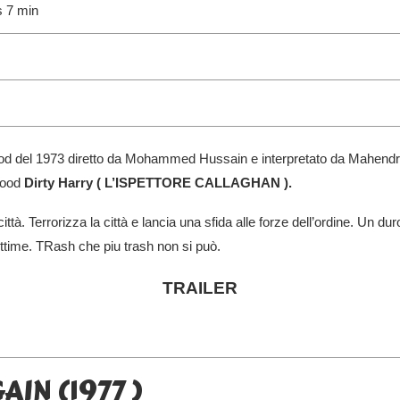
s 7 min
lywood del 1973 diretto da Mohammed Hussain e interpretato da Mahen
twood
Dirty Harry ( L’ISPETTORE CALLAGHAN ).
città. Terrorizza la città e lancia una sfida alle forze dell’ordine. Un du
ittime. TRash che piu trash non si può.
TRAILER
IN (1977 )