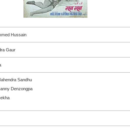
med Hussain
dra Gaur
a
ahendra Sandhu
anny Denzongpa
ekha