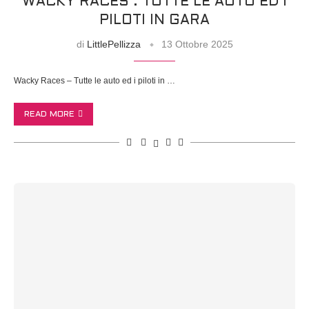
WACKY RACES : TUTTE LE AUTO ED I
PILOTI IN GARA
di
LittlePellizza
13 Ottobre 2025
Wacky Races – Tutte le auto ed i piloti in …
READ MORE