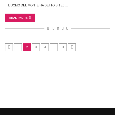
L’UOMO DEL MONTE HA DETTO SI ! Ed …
READ MORE
2
…
1
3
4
9