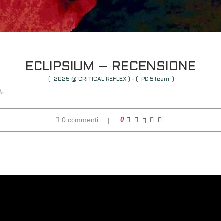
ECLIPSIUM – RECENSIONE
( 2025 @ CRITICAL REFLEX ) - ( PC Steam )
A-
0 commenti
0