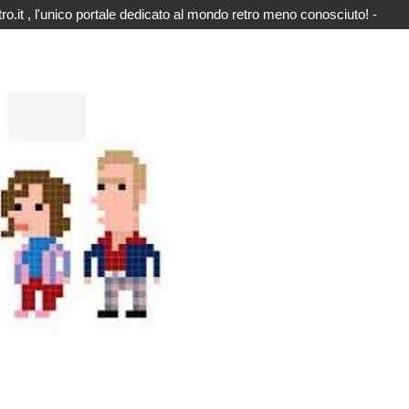
o.it , l'unico portale dedicato al mondo retro meno conosciuto! -