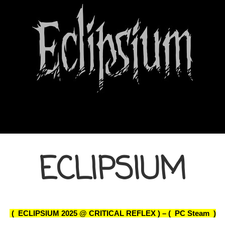
ECLIPSIUM
( ECLIPSIUM 2025 @ CRITICAL REFLEX ) – ( PC Steam )