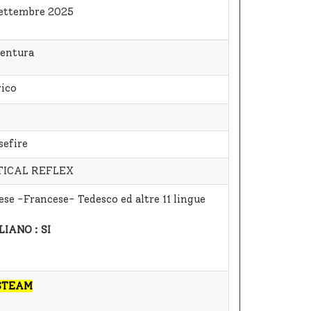
Settembre 2025
entura
rico
sefire
TICAL REFLEX
ese -Francese- Tedesco ed altre 11 lingue
LIANO : SI
STEAM