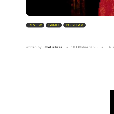
REVIEW
GAME!
PC/STEAM
written by
LittlePellizza
10 Ottobre 2025
A+