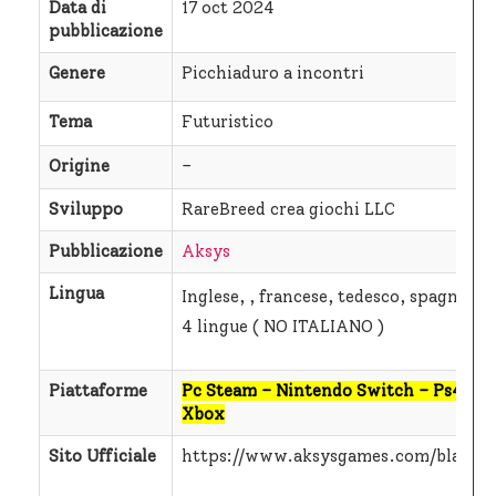
Data di
17 oct 2024
pubblicazione
Genere
Picchiaduro a incontri
Tema
Futuristico
Origine
–
Sviluppo
RareBreed crea giochi LLC
Pubblicazione
Aksys
Lingua
Inglese, , francese, tedesco, spagnolo e
4 lingue ( NO ITALIANO )
Piattaforme
Pc Steam – Nintendo Switch – Ps4/ps5
Xbox
Sito Ufficiale
https://www.aksysgames.com/blazing