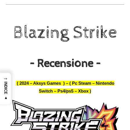
Blazing Strike
– Recensione –
→
( 2024 – Aksys Games ) –
( Pc Steam – Nintendo
INDICE ▲
Switch – Ps4/ps5 – Xbox )