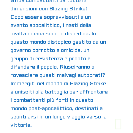
Sfida combattenti da tutte le
dimensioni con Blazing Strike!
Dopo essere sopravvissuti a un
evento apocalittico, i resti della
civiltà umana sono in disordine. In
questo mondo distopico gestito da un
governo corrotto e omicida, un
gruppo di resistenza è pronto a
difendere il popolo. Riusciranno a
rovesciare questi malvagi autocrati?
Immergiti nel mondo di Blazing Strike
e unisciti alla battaglia per affrontare
i combattenti più forti in questo
mondo post-apocalittico, destinati a
scontrarsi in un lungo viaggio verso la
vittoria.