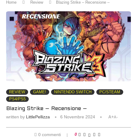
Home
Review
Blazing Strike – Recensione –
REVIEW
GAME!
NINTENDO SWITCH
PC/STEAM
PS4/PS5
Blazing Strike – Recensione –
written by
LittlePellizza
6 Novembre 2024
A+
A-
0 commenti
0