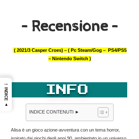
– Recensione –
( 2021/3 Casper Croes) –
( Pc Steam/Gog – PS4/PS5
– Nintendo Switch )
→
INFO
INDICE ▲
INDICE CONTENUTI ►
Alisa è un gioco azione-avventura con un tema horror,
ispirato dai giochi degli anni 90, ambientato in un universo