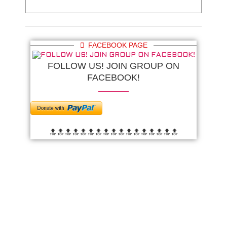
FACEBOOK PAGE
FOLLOW US! JOIN GROUP ON
FACEBOOK!
🔝🔝🔝🔝🔝🔝
🔝🔝🔝🔝🔝🔝
🔝🔝🔝🔝🔝