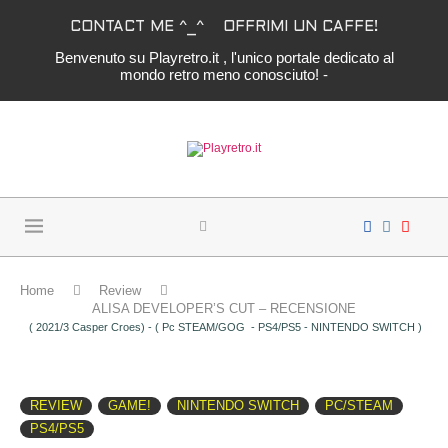
CONTACT ME ^_^
OFFRIMI UN CAFFE!
Benvenuto su Playretro.it , l'unico portale dedicato al
mondo retro meno conosciuto! -
Home
Review
ALISA DEVELOPER’S CUT – RECENSIONE
( 2021/3 Casper Croes) - ( Pc STEAM/GOG - PS4/PS5 - NINTENDO SWITCH )
REVIEW
GAME!
NINTENDO SWITCH
PC/STEAM
PS4/PS5