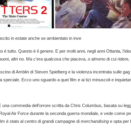
uscito in estate anche se ambientato in inve
tutto. Questo è il genere. E per molti anni, negli anni Ottanta, l’idea
buoni, altri no. Ma c’era qualcosa che piaceva, o almeno di cui ridere, 
l fascino di Amblin di Steven Spielberg e la violenza incentrata sulle gag 
peciale. Ecco uno sguardo a quei film e ai tizi minuscoli e inquietant
È una commedia dell’orrore scritta da Chris Columbus, basata su legge
la Royal Air Force durante la seconda guerra mondiale, e vede come p
l film è stato al centro di grandi campagne di
merchandising
e opta per 