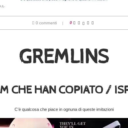
+
A-
0 commenti
0
GREMLINS
ILM CHE HAN COPIATO / ISP
C’è qualcosa che piace in ognuna di queste imitazioni