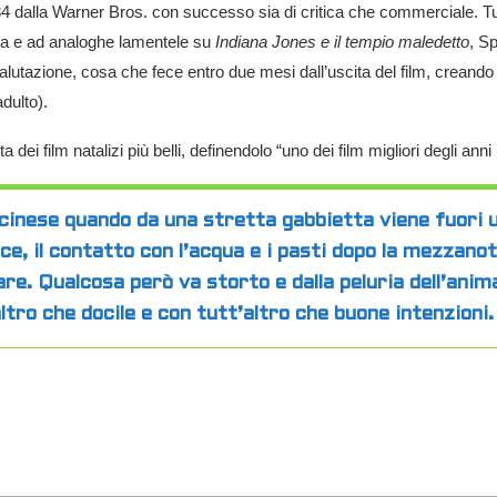
1984 dalla Warner Bros. con successo sia di critica che commerciale. T
sta e ad analoghe lamentele su
Indiana Jones e il tempio maledetto
, S
lutazione, cosa che fece entro due mesi dall’uscita del film, creand
dulto).
ta dei film natalizi più belli, definendolo “uno dei film migliori degli ann
o cinese quando da una stretta gabbietta viene fuori
ce, il contatto con l’acqua e i pasti dopo la mezzan
e. Qualcosa però va storto e dalla peluria dell’anim
ltro che docile e con tutt’altro che buone intenzioni.