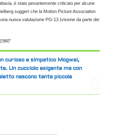
uttavia, è stato pesantemente criticato per alcune
pielberg suggerì che la Motion Picture Association
o una nuova valutazione PG-13 (visione da parte dei
i 1980”
 un curioso e simpatico Mogwai,
otte. Un cucciolo esigente ma con
aletto nascono tante piccole