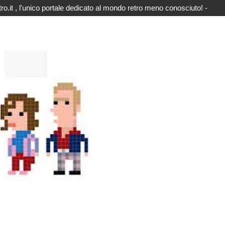
o.it , l'unico portale dedicato al mondo retro meno conosciuto! -