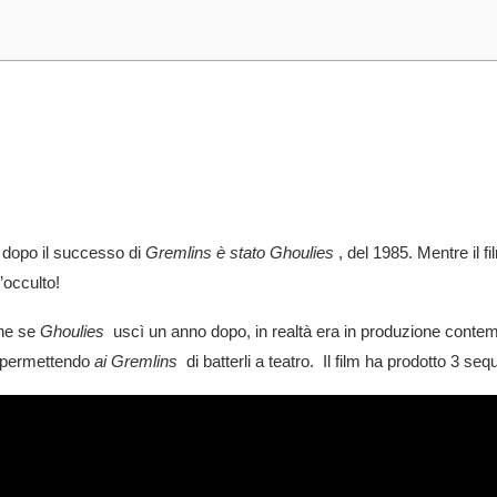
to dopo il successo di
Gremlins è stato
Ghoulies
, del 1985. Mentre il f
occulto!
che se
Ghoulies
uscì un anno dopo, in realtà era in produzione con
, permettendo
ai Gremlins
di batterli a teatro. Il film ha prodotto 3 seq