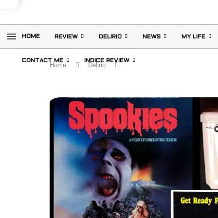
HOME
REVIEW
DELIRIO
NEWS
MY LIFE
CONTACT ME
INDICE REVIEW
Home
Delirio