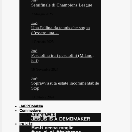
Jun^
Semifinale di Champions League
7 Maggio 2025
Jun^
Una Pallina da tennis che sogna
d’essere una…
1 Gennaio 2025
Jun^
Pesciolina tra i pesciolini (Milano,
ieri)
16 Novembre 2024
Jun^
Sopravvissuta estate incommentabile
Stop
13 Ottobre 2024
JAPPOMANIA
Commodore
Amiga/C64
JESUS IS A DEMOMAKER
Irc Life
Basti cerca moglie