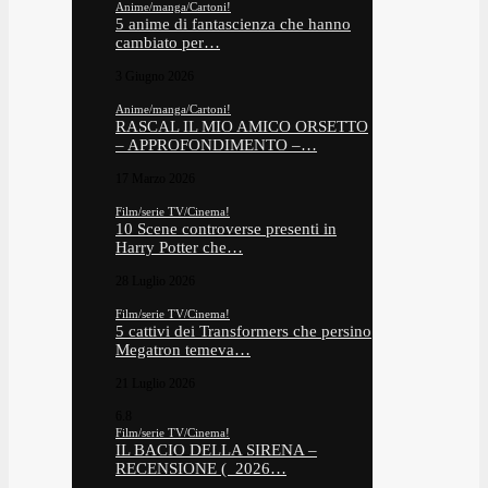
Anime/manga/Cartoni!
5 anime di fantascienza che hanno
cambiato per…
3 Giugno 2026
Anime/manga/Cartoni!
RASCAL IL MIO AMICO ORSETTO
– APPROFONDIMENTO –…
17 Marzo 2026
Film/serie TV/Cinema!
10 Scene controverse presenti in
Harry Potter che…
28 Luglio 2026
Film/serie TV/Cinema!
5 cattivi dei Transformers che persino
Megatron temeva…
21 Luglio 2026
6.8
Film/serie TV/Cinema!
IL BACIO DELLA SIRENA –
RECENSIONE ( 2026…