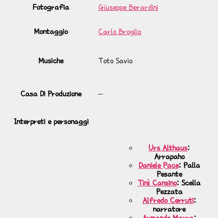
Fotografia
Giuseppe Berardini
Montaggio
Carlo Broglio
Musiche
Toto Savio
Casa Di Produzione
–
Interpreti e personaggi
Urs Althaus
:
Arrapaho
Daniele Pace
: Palla
Pesante
Tinì Cansino
: Scella
Pezzata
Alfredo Cerruti
:
narratore
Armando Marra
: