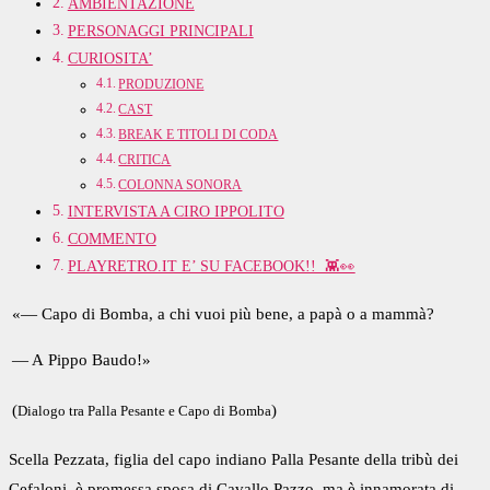
AMBIENTAZIONE
PERSONAGGI PRINCIPALI
CURIOSITA’
PRODUZIONE
CAST
BREAK E TITOLI DI CODA
CRITICA
COLONNA SONORA
INTERVISTA A CIRO IPPOLITO
COMMENTO
PLAYRETRO.IT E’ SU FACEBOOK!! 👾👀
«— Capo di Bomba, a chi vuoi più bene, a papà o a mammà?
— A Pippo Baudo!»
(
)
Dialogo tra Palla Pesante e Capo di Bomba
Scella Pezzata, figlia del capo indiano Palla Pesante della tribù dei
Cefaloni, è promessa sposa di Cavallo Pazzo, ma è innamorata di