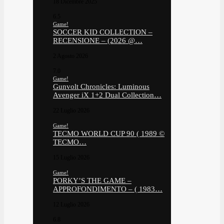
18 Dicembre 2025
6.5
Game!
SOCCER KID COLLECTION –
RECENSIONE – (2026 @…
2 Agosto 2026
7.0
Game!
Gunvolt Chronicles: Luminous
Avenger iX 1+2 Dual Collection…
22 Luglio 2026
Game!
TECMO WORLD CUP 90 ( 1989 ©
TECMO…
15 Luglio 2026
Game!
PORKY’S THE GAME –
APPROFONDIMENTO – ( 1983…
12 Luglio 2026
6.8