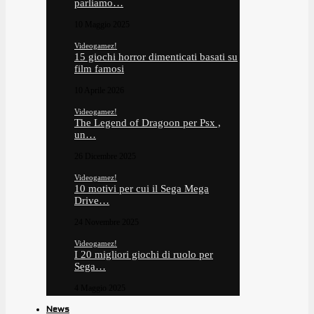
parliamo…
10 Maggio 2025
Videogamez!
15 giochi horror dimenticati basati su
film famosi
10 Aprile 2026
Videogamez!
The Legend of Dragoon per Psx ,
un…
26 Dicembre 2025
Videogamez!
10 motivi per cui il Sega Mega
Drive…
24 Novembre 2025
Videogamez!
I 20 migliori giochi di ruolo per
Sega…
4 Maggio 2025
News