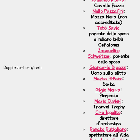
Cavallo Pazzo
Nello Pazzafini
:
Mazza Nera (non
accreditato)
Totò Savio
:
parente dello sposo
e indiano tribù
Cefalones
Jacqueline
Schweitzer
: parente
dello sposo
Doppiatori originali
Giancarlo Bigazzi
:
Uomo sulla slitta
Marta Bifano
:
Berta
Gigio Morra
:
Pierpaolo
Mario Olivieri
:
Tranvel Trophy
Ciro Ippolito
:
direttore
d’orchestra
Renato Rutigliano
:
spettatore all’Aida