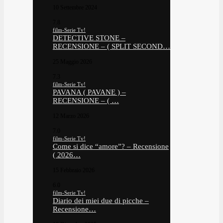
10 Settembre 2024
7.8
film-Serie Tv!
DETECTIVE STONE –
RECENSIONE – ( SPLIT SECOND…
25 Maggio 2026
7.3
film-Serie Tv!
PAVANA ( PAVANE ) –
RECENSIONE – ( …
12 Marzo 2026
7.0
film-Serie Tv!
Come si dice “amore”? – Recensione
( 2026…
15 Febbraio 2026
6.0
film-Serie Tv!
Diario dei miei due di picche –
Recensione…