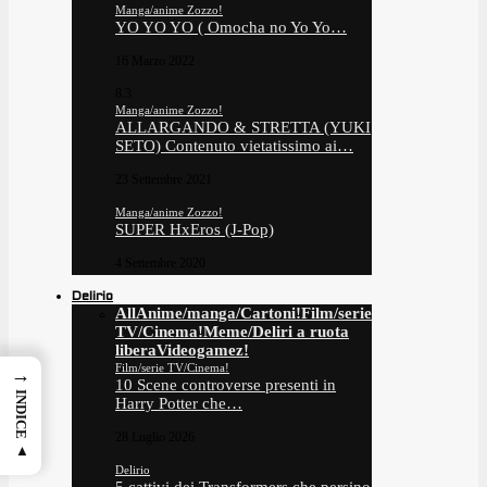
Manga/anime Zozzo!
YO YO YO ( Omocha no Yo Yo…
16 Marzo 2022
8.3
Manga/anime Zozzo!
ALLARGANDO & STRETTA (YUKI
SETO) Contenuto vietatissimo ai…
23 Settembre 2021
Manga/anime Zozzo!
SUPER HxEros (J-Pop)
4 Settembre 2020
Delirio
All
Anime/manga/Cartoni!
Film/serie
TV/Cinema!
Meme/Deliri a ruota
libera
Videogamez!
Film/serie TV/Cinema!
→
10 Scene controverse presenti in
INDICE ▲
Harry Potter che…
28 Luglio 2026
Delirio