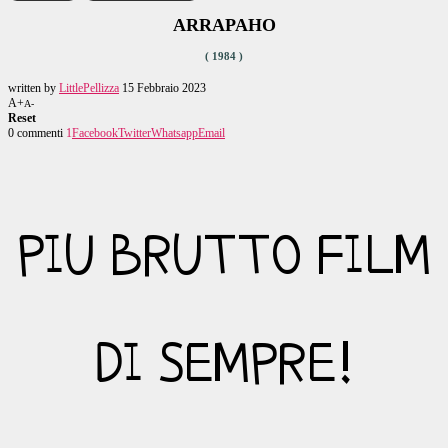
ARRAPAHO
( 1984 )
written by
LittlePellizza
15 Febbraio 2023
A+
A-
Reset
0 commenti
1
Facebook
Twitter
Whatsapp
Email
PIU BRUTTO FILM
DI SEMPRE!