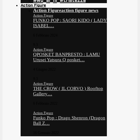
#wo_ai_ni_#tristezza
Action Figure
Action Figure
action figure news
Action Figure
FUNKO POP : SAORI KIDO ( LADY
ISABEL…
6 Febbraio 2024
9.3
Action Figure
QPOSKET BANPRESTO : LAMU
Urusei Yatsura Q posket…
4 Giugno 2022
9.3
Action Figure
THE CROW ( IL CORVO ) Rooftop
Gallery…
6 Febbraio 2022
Action Figure
Funko Pop : Drago Shenron (Dragon
Ball Z…
16 Gennaio 2022