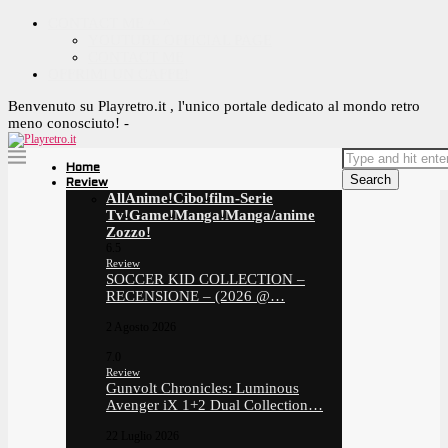
CONTACT ME ^_^
YOUTUBE OFFICIAL PAGE
CONTACT ME
OFFRIMI UN CAFFE!
Benvenuto su Playretro.it , l'unico portale dedicato al mondo retro
meno conosciuto! -
Home
Search
Review
All
Anime!
Cibo!
film-Serie
Tv!
Game!
Manga!
Manga/anime
Zozzo!
6.5
Review
SOCCER KID COLLECTION –
RECENSIONE – (2026 @…
2 Agosto 2026
7.0
Review
Gunvolt Chronicles: Luminous
Avenger iX 1+2 Dual Collection…
22 Luglio 2026