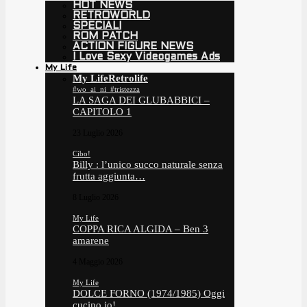
HOT NEWS
RETROWORLD
SPECIALI
ROM PATCH
ACTION FIGURE NEWS
I Love Sexy Videogames Ads
My Life
My Life
Retrolife
#wo_ai_ni_#tristezza
LA SAGA DEI GLUBABBICI –
CAPITOLO 1
23 Luglio 2026
Cibo!
Billy : l’unico succo naturale senza
frutta aggiunta…
8 Luglio 2026
My Life
COPPA RICA ALGIDA – Ben 3
amarene
4 Maggio 2026
My Life
DOLCE FORNO (1974/1985) Oggi
cucino io!