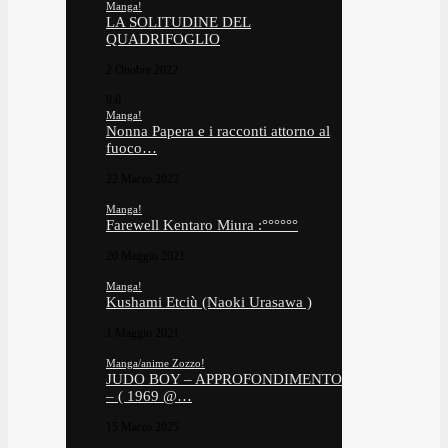
Manga!
LA SOLITUDINE DEL
QUADRIFOGLIO
2 Ottobre 2022
9.0
Manga!
Nonna Papera e i racconti attorno al
fuoco…
22 Marzo 2022
Manga!
Farewell Kentaro Miura :°°°°°°
20 Maggio 2021
Manga!
Kushami Etciù (Naoki Urasawa )
1 Maggio 2021
Manga/anime Zozzo!
JUDO BOY – APPROFONDIMENTO
– ( 1969 @…
15 Marzo 2025