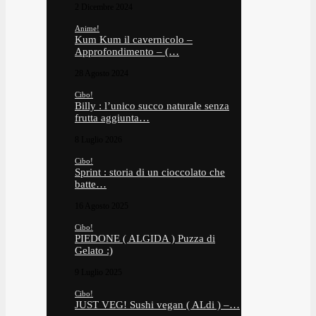
2 Dicembre 2024
Anime!
Kum Kum il cavernicolo –
Approfondimento – (…
28 Agosto 2024
Cibo!
Billy : l’unico succo naturale senza
frutta aggiunta…
8 Luglio 2026
Cibo!
Sprint : storia di un cioccolato che
batte…
16 Agosto 2025
Cibo!
PIEDONE ( ALGIDA ) Puzza di
Gelato :)
9 Luglio 2025
Cibo!
JUST VEG! Sushi vegan ( ALdi ) –…