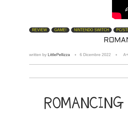
REVIEW
GAME!
NINTENDO SWITCH
PC/S
ROMAN
written by
LittlePellizza
6 Dicembre 2022
A
ROMANCING S