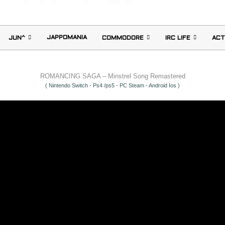
JAPPOMANIA
JUN^
COMMODORE
IRC LIFE
ACT
ROMANCING SAGA – Minstrel Song Remastered
( Nintendo Switch - Ps4 /ps5 - PC Steam - Android Ios )