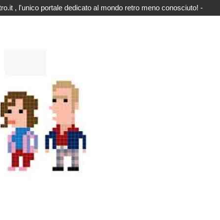
o.it , l'unico portale dedicato al mondo retro meno conosciuto! -