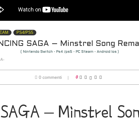
TEAM
PS4/PS5
CING SAGA – Minstrel Song Rema
( Nintendo Switch - Ps4 /ps5 - PC Steam - Android Ios )
+
A-
0 commenti
0
AGA – Minstrel Son