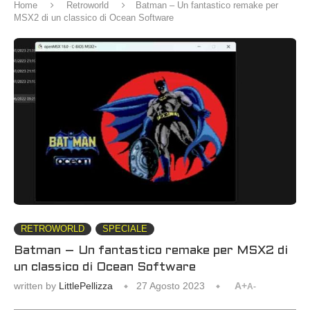
Home
Retroworld
Batman – Un fantastico remake per
MSX2 di un classico di Ocean Software
RETROWORLD
SPECIALE
Batman – Un fantastico remake per MSX2 di
un classico di Ocean Software
written by
LittlePellizza
27 Agosto 2023
A+
A-