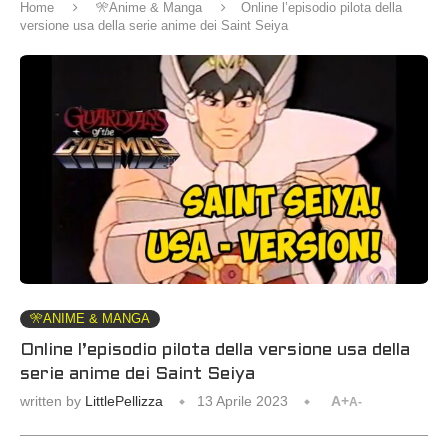
Home
🎌Anime & Manga
Online l’episodio pilota della
versione usa della serie anime dei Saint Seiya
🎌ANIME & MANGA
Online l’episodio pilota della versione usa della
serie anime dei Saint Seiya
written by
LittlePellizza
13 Aprile 2023
A+
A-