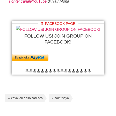
Fonte: canale
YouTube
di Ray Mona
FACEBOOK PAGE
FOLLOW US! JOIN GROUP ON
FACEBOOK!
🔝🔝🔝🔝🔝🔝
🔝🔝🔝🔝🔝🔝
🔝🔝🔝🔝🔝
cavalieri dello zodiaco
saint seya