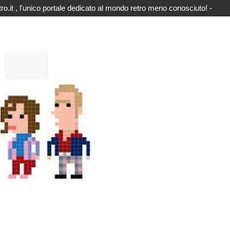
o.it , l'unico portale dedicato al mondo retro meno conosciuto! -