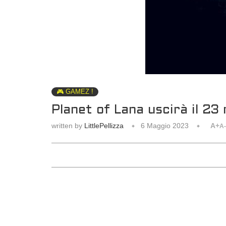
🎮 GAMEZ !
Planet of Lana uscirà il 23
written by
LittlePellizza
6 Maggio 2023
A+
A-