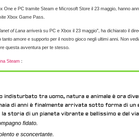
x One e PC tramite Steam e Microsoft Store il 23 maggio, hanno annun
ramite Xbox Game Pass.
lanet of Lana
arriverà su PC e Xbox il 23 maggio”, ha dichiarato il dire
 tanto amore e supporto per il nostro gioco negli ultimi anni. Non ved
re questa avventura per te stesso.
ina Steam
:
io indisturbato tra uomo, natura e animale è ora dive
naia di anni è finalmente arrivata sotto forma di un
 la storia di un pianeta vibrante e bellissimo e del vi
ompagno fidato.
olento e sconcertante.