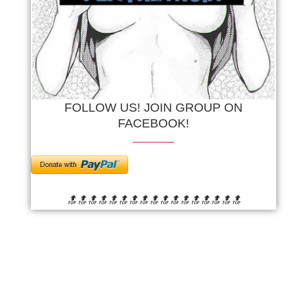
FOLLOW US! JOIN GROUP ON
FACEBOOK!
🔝🔝🔝🔝🔝🔝
🔝🔝🔝🔝🔝🔝
🔝🔝🔝🔝🔝