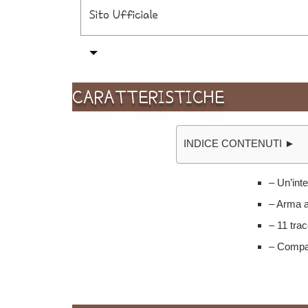
Sito Ufficiale
CARATTERISTICHE
INDICE CONTENUTI ►
– Un’int
– Arma a
– 11 tr
– Compat