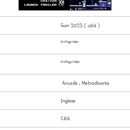
Gen 2023 ( c64 )
Knifegrinder
Knifegrinder
Arcade , Metrodivania
Inglese
C64