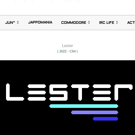
JAPPOMANIA
JUN^
COMMODORE
IRC LIFE
ACT
Lester
( 2022 - C64 )