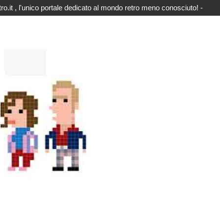
o.it , l'unico portale dedicato al mondo retro meno conosciuto! -