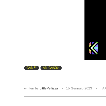
GAME!
AMIGA/C64
written by
LittlePellizza
15 Gennaio 2023
A