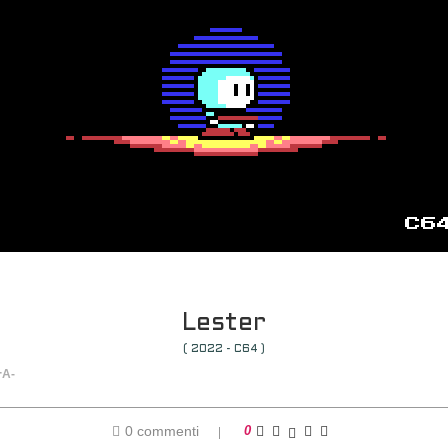
Lester
( 2022 - C64 )
+
A-
0 commenti
0