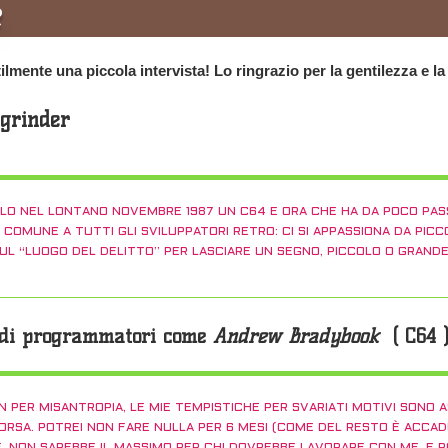
R
mente una piccola intervista! Lo ringrazio per la gentilezza e la
egrinder
LO NEL LONTANO NOVEMBRE 1987 UN C64 E ORA CHE HA DA POCO PASSA
MUNE A TUTTI GLI SVILUPPATORI RETRO: CI SI APPASSIONA DA PICCO
UL “LUOGO DEL DELITTO” PER LASCIARE UN SEGNO, PICCOLO O GRANDE 
i di programmatori come
Andrew Bradybook
( C64 )
 PER MISANTROPIA, LE MIE TEMPISTICHE PER SVARIATI MOTIVI SONO 
ISORSA. POTREI NON FARE NULLA PER 6 MESI (COME DEL RESTO È ACC