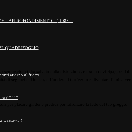
E – APPROFONDIMENTO – ( 1983…
EL QUADRIFOGLIO
sconosciuto ti ha salvato dalla distruzione, e ora tu devi ripagare il de
conti attorno al fuoco…
nità di seguaci del bosco, diffondere il tuo Verbo e diventare l’unica ver
ra :°°°°°°
curi per placare gli dei e predica per rafforzare la fede del tuo gregge.
i Urasawa )