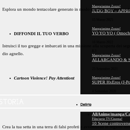
Manga/anime Zozzo!
Esplora un mondo tentacolare generato in modo casuale, combatti orde di 
JUDO BOY – APPR
15 Marzo 2025
Manga/anime Zozzo!
YO YO YO ( Omoch
DIFFONDI IL TUO VERBO
16 Marzo 2022
Istruisci il tuo gregge e imbarcati in una missione alla scoperta dei segr
8.3
dio agnello.
Manga/anime Zozzo!
ALLARGANDO & STR
23 Settembre 2021
Manga/anime Zozzo!
Cartoon Violence! Pay Attentiont
SUPER HxEros (J-Po
4 Settembre 2020
STORIA
Delirio
All
Anime/manga/Ca
Film/serie TV/Cinema!
10 Scene controverse
Crea la tua setta in una terra di falsi profeti e avventurati in regioni 