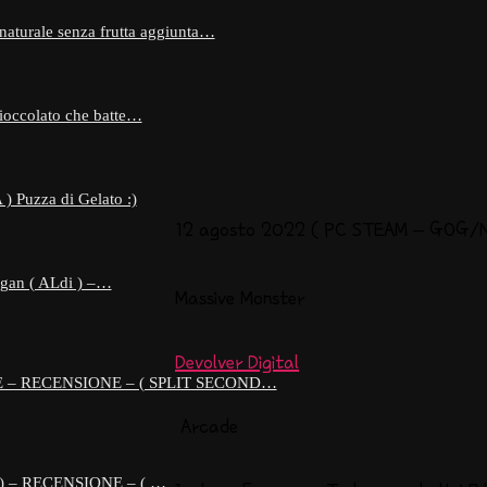
 naturale senza frutta aggiunta…
 cioccolato che batte…
 Puzza di Gelato :)
12 agosto 2022 ( PC STEAM – GOG
gan ( ALdi ) –…
Massive Monster
Devolver Digital
 – RECENSIONE – ( SPLIT SECOND…
Arcade
) – RECENSIONE – ( …