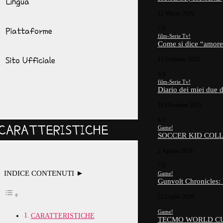
Lingua
12 Marzo 2026
7.0
Piattaforme
film-Serie Tv!
Come si dice “amor
Sito Ufficiale
15 Febbraio 2026
6.0
film-Serie Tv!
Diario dei miei due
18 Dicembre 2025
6.5
CARATTERISTICHE
Game!
SOCCER KID COLL
2 Agosto 2026
7.0
INDICE CONTENUTI ►
Game!
Gunvolt Chronicles:
22 Luglio 2026
Game!
CARATTERISTICHE
TECMO WORLD CUP