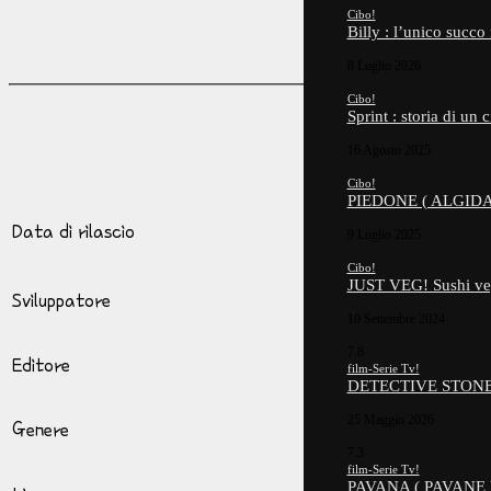
Cibo!
Billy : l’unico succo
8 Luglio 2026
Cibo!
Sprint : storia di un
16 Agosto 2025
Cibo!
PIEDONE ( ALGIDA )
Data di rilascio
9 Luglio 2025
Cibo!
JUST VEG! Sushi ve
Sviluppatore
10 Settembre 2024
7.8
Editore
film-Serie Tv!
DETECTIVE STONE
25 Maggio 2026
Genere
7.3
film-Serie Tv!
PAVANA ( PAVANE 