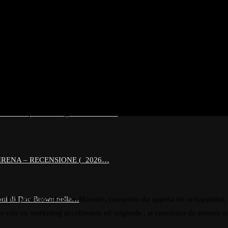
AMICO ORSETTO – APPROFONDIMENTO –…
 presenti in Harry Potter che…
formers che persino Megatron temeva…
SIRENA – RECENSIONE ( 2026…
ioni di Doc Brown nella…
dio indipendente
Massive Monster
, composto da appena tre sviluppatori,
con un marketing accattivante ed originale , si concentra da sempre sui 