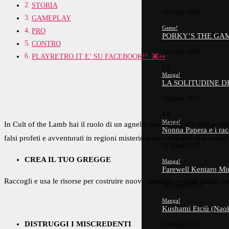
STORIA
15 Luglio 2026
GAMEPLAY
Game!
PRO
PORKY’S THE GAM
CONTRO
12 Luglio 2026
PLAYRETRO.IT E’ SU FACEBOOK!! 👾👀
6.8
Manga!
LA SOLITUDINE D
2 Ottobre 2022
9.0
Manga!
In Cult of the Lamb hai il ruolo di un agnello posseduto. Un minaccioso 
Nonna Papera e i rac
falsi profeti e avventurati in regioni misteriose per costruire una comu
22 Marzo 2022
CREA IL TUO GREGGE
Manga!
Farewell Kentaro Miu
Raccogli e usa le risorse per costruire nuove strutture, esegui rituali os
20 Maggio 2021
Manga!
Kushami Etciù (Naok
DISTRUGGI I MISCREDENTI
1 Maggio 2021