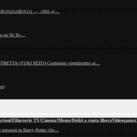
nemici e sconfiggi i leader delle sette rivali per assorbire il loro poter
OFONDIMENTO – ( 1969 @…
a no Yo Yo…
eti di quattro misteriose regioni. Purifica i miscredenti, diffondi l’illumi
ETTA (YUKI SETO) Contenuto vietatissimo ai…
p)
rtoni!
Film/serie TV/Cinema!
Meme/Deliri a ruota libera
Videogamez
 presenti in Harry Potter che…
misteriose per costruire una comunità di seguaci del bosco, diffondere il t