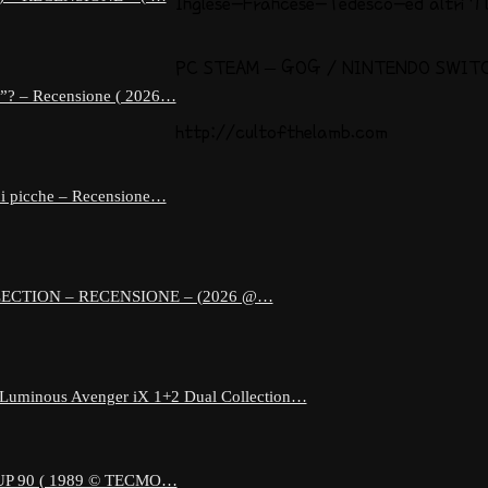
Inglese-Francese-Tedesco-ed altri 7 li
PC STEAM – GOG / NINTENDO SWITC
e”? – Recensione ( 2026…
http://cultofthelamb.com
 di picche – Recensione…
ECTION – RECENSIONE – (2026 @…
 Luminous Avenger iX 1+2 Dual Collection…
 90 ( 1989 © TECMO…