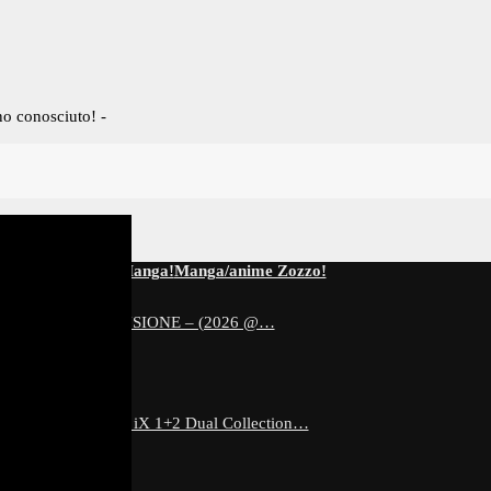
no conosciuto! -
-Serie Tv!
Game!
Manga!
Manga/anime Zozzo!
ECTION – RECENSIONE – (2026 @…
 Luminous Avenger iX 1+2 Dual Collection…