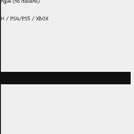
ngue (no italiano)
H / PS4/PS5 / XBOX