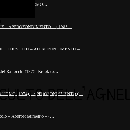
 90 ( 1989 © TECMO…
E – APPROFONDIMENTO – ( 1983…
AMICO ORSETTO – APPROFONDIMENTO –…
 dei Ranocchi (1973- Kerokko…
 CULTO DELL’AGNE
MO UOMO (1974) – APPROFONDIMENTO (…
colo – Approfondimento – (…