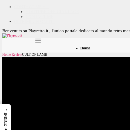
CONTACT ME ^_^
YOUTUBE OFFICIAL PAGE
CONTACT ME
OFFRIMI UN CAFFE!
Benvenuto su Playretro.it , l'unico portale dedicato al mondo retro me
Home
Home
Review
CULT OF LAMB
Review
All
Anime!
Cibo!
film
6.5
Review
SOCCER KID COLL
2 Agosto 2026
7.0
Review
→
Gunvolt Chronicles:
INDICE ▲
22 Luglio 2026
Review