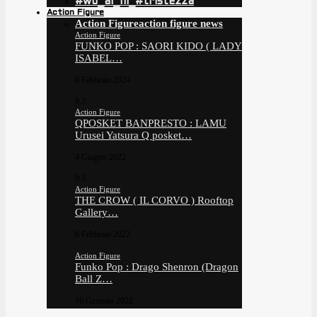
#wo_ai_ni_#tristezza
Action Figure
Action Figure
action figure news
Action Figure
FUNKO POP : SAORI KIDO ( LADY
ISABEL…
6 Febbraio 2024
9.3
Action Figure
QPOSKET BANPRESTO : LAMU
Urusei Yatsura Q posket…
4 Giugno 2022
9.3
Action Figure
THE CROW ( IL CORVO ) Rooftop
Gallery…
6 Febbraio 2022
Action Figure
Funko Pop : Drago Shenron (Dragon
Ball Z…
16 Gennaio 2022