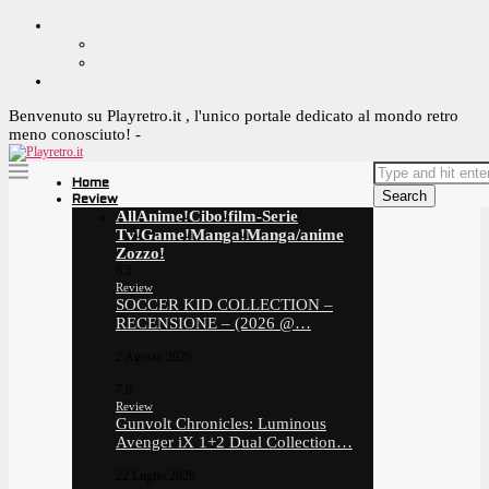
CONTACT ME ^_^
YOUTUBE OFFICIAL PAGE
CONTACT ME
OFFRIMI UN CAFFE!
Benvenuto su Playretro.it , l'unico portale dedicato al mondo retro
meno conosciuto! -
Home
Search
Review
All
Anime!
Cibo!
film-Serie
Tv!
Game!
Manga!
Manga/anime
Zozzo!
6.5
Review
SOCCER KID COLLECTION –
RECENSIONE – (2026 @…
2 Agosto 2026
7.0
Review
Gunvolt Chronicles: Luminous
Avenger iX 1+2 Dual Collection…
22 Luglio 2026