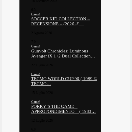
18 Dicembre 2025
6.5
Game!
SOCCER KID COLLECTION –
RECENSIONE – (2026 @…
2 Agosto 2026
7.0
Game!
Gunvolt Chronicles: Luminous
Avenger iX 1+2 Dual Collection…
22 Luglio 2026
Game!
TECMO WORLD CUP 90 ( 1989 ©
TECMO…
15 Luglio 2026
Game!
PORKY’S THE GAME –
APPROFONDIMENTO – ( 1983…
12 Luglio 2026
6.8