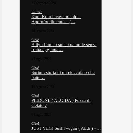
2 Dicembre 2024
Anime!
Kum Kum il cavernicolo –
Approfondimento – (…
28 Agosto 2024
Cibo!
Billy : l’unico succo naturale senza
frutta aggiunta…
8 Luglio 2026
Cibo!
Sprint : storia di un cioccolato che
batte…
16 Agosto 2025
Cibo!
PIEDONE ( ALGIDA ) Puzza di
Gelato :)
9 Luglio 2025
Cibo!
JUST VEG! Sushi vegan ( ALdi ) –…