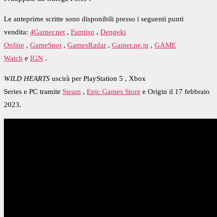
Le anteprime scritte sono disponibili presso i seguenti punti
vendita:
4Gamer.net
,
Famitsu
,
Dengeki
Online
,
GameSpot
,
GamesRadar
,
Gamer.ne.jp
,
GAME
Watch
e
IGN
.
WILD HEARTS
uscirà per
PlayStation 5
,
Xbox
Series
e
PC
tramite
Steam
,
Epic Games Store
e Origin il 17 febbraio
2023.