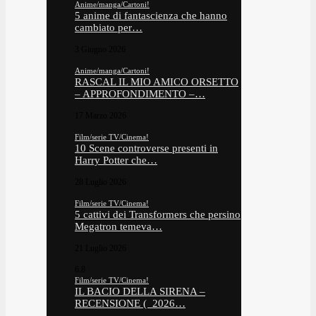
Anime/manga/Cartoni!
5 anime di fantascienza che hanno
cambiato per…
3 Giugno 2026
Anime/manga/Cartoni!
RASCAL IL MIO AMICO ORSETTO
– APPROFONDIMENTO –…
17 Marzo 2026
Film/serie TV/Cinema!
10 Scene controverse presenti in
Harry Potter che…
28 Luglio 2026
Film/serie TV/Cinema!
5 cattivi dei Transformers che persino
Megatron temeva…
21 Luglio 2026
6.8
Film/serie TV/Cinema!
IL BACIO DELLA SIRENA –
RECENSIONE ( 2026…