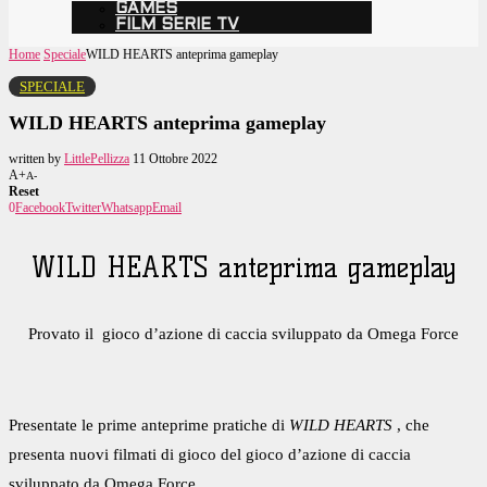
GAMES
FILM SERIE TV
Home
Speciale
WILD HEARTS anteprima gameplay
SPECIALE
WILD HEARTS anteprima gameplay
written by
LittlePellizza
11 Ottobre 2022
A+
A-
Reset
0
Facebook
Twitter
Whatsapp
Email
WILD HEARTS anteprima gameplay
Provato il gioco d’azione di caccia sviluppato da Omega Force
Presentate le prime anteprime pratiche di
WILD HEARTS
, che
presenta nuovi filmati di gioco del
gioco d’azione di
caccia
sviluppato da
Omega Force
.