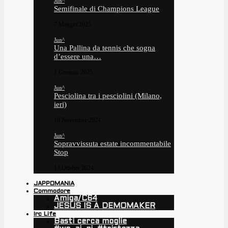
Jun^
Semifinale di Champions League
7 Maggio 2025
Jun^
Una Pallina da tennis che sogna
d’essere una…
1 Gennaio 2025
Jun^
Pesciolina tra i pesciolini (Milano,
ieri)
16 Novembre 2024
Jun^
Sopravvissuta estate incommentabile
Stop
13 Ottobre 2024
JAPPOMANIA
Commodore
Amiga/C64
JESUS IS A DEMOMAKER
Irc Life
Basti cerca moglie