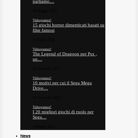
parliamo…
10 Maggio 2025
Videogamez!
15 giochi horror dimenticati basati su
film famosi
10 Aprile 2026
Videogamez!
The Legend of Dragoon per Psx ,
un…
26 Dicembre 2025
Videogamez!
10 motivi per cui il Sega Mega
Drive…
24 Novembre 2025
Videogamez!
I 20 migliori giochi di ruolo per
Sega…
4 Maggio 2025
News