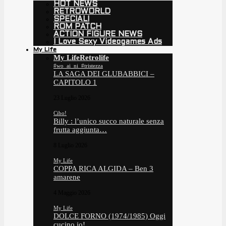
HOT NEWS
RETROWORLD
SPECIALI
ROM PATCH
ACTION FIGURE NEWS
I Love Sexy Videogames Ads
My Life
My Life
Retrolife
#wo_ai_ni_#tristezza
LA SAGA DEI GLUBABBICI –
CAPITOLO 1
23 Luglio 2026
Cibo!
Billy : l’unico succo naturale senza
frutta aggiunta…
8 Luglio 2026
My Life
COPPA RICA ALGIDA – Ben 3
amarene
4 Maggio 2026
My Life
DOLCE FORNO (1974/1985) Oggi
cucino io!