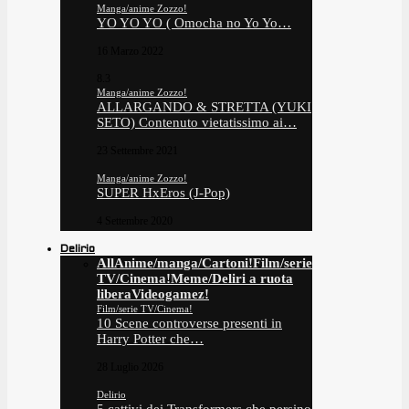
Manga/anime Zozzo!
YO YO YO ( Omocha no Yo Yo…
16 Marzo 2022
8.3
Manga/anime Zozzo!
ALLARGANDO & STRETTA (YUKI
SETO) Contenuto vietatissimo ai…
23 Settembre 2021
Manga/anime Zozzo!
SUPER HxEros (J-Pop)
4 Settembre 2020
Delirio
All
Anime/manga/Cartoni!
Film/serie
TV/Cinema!
Meme/Deliri a ruota
libera
Videogamez!
Film/serie TV/Cinema!
10 Scene controverse presenti in
Harry Potter che…
28 Luglio 2026
Delirio