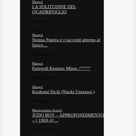
Manga!
LA SOLITUDINE DEL
QUADRIFOGLIO
2 Ottobre 2022
9.0
Manga!
Nonna Papera e i racconti attorno al
fuoco…
22 Marzo 2022
Manga!
Farewell Kentaro Miura :°°°°°°
20 Maggio 2021
Manga!
Kushami Etciù (Naoki Urasawa )
1 Maggio 2021
Manga/anime Zozzo!
JUDO BOY – APPROFONDIMENTO
– ( 1969 @…
15 Marzo 2025