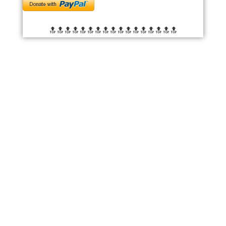
🔝🔝🔝🔝🔝🔝
🔝🔝🔝🔝🔝🔝
🔝🔝🔝🔝🔝