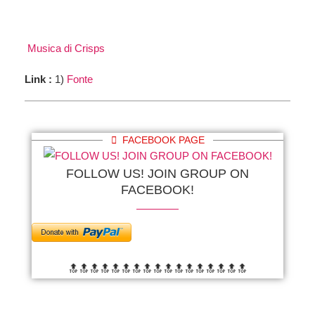
Musica di Crisps
Link :
1)
Fonte
FACEBOOK PAGE
FOLLOW US! JOIN GROUP ON
FACEBOOK!
🔝🔝🔝🔝🔝🔝
🔝🔝🔝🔝🔝🔝
🔝🔝🔝🔝🔝