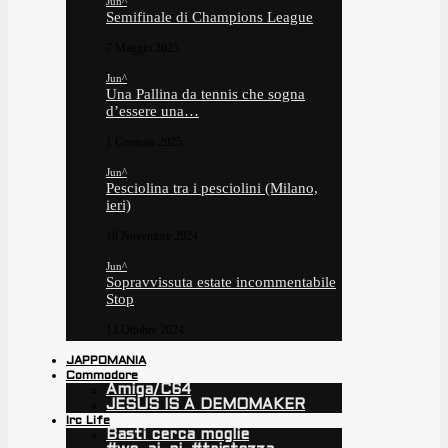
Jun^
Semifinale di Champions League
7 Maggio 2025
Jun^
Una Pallina da tennis che sogna
d’essere una…
1 Gennaio 2025
Jun^
Pesciolina tra i pesciolini (Milano,
ieri)
16 Novembre 2024
Jun^
Sopravvissuta estate incommentabile
Stop
13 Ottobre 2024
JAPPOMANIA
Commodore
Amiga/C64
JESUS IS A DEMOMAKER
Irc Life
Basti cerca moglie