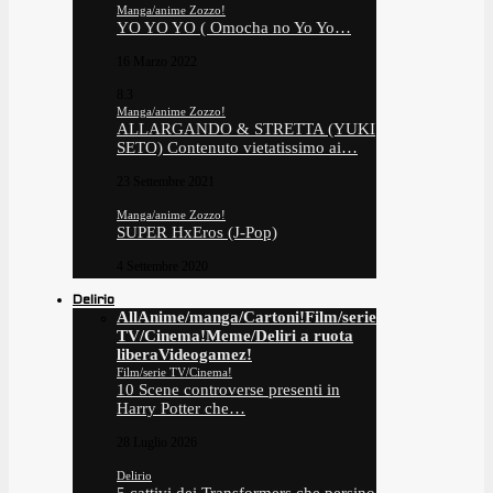
Manga/anime Zozzo!
YO YO YO ( Omocha no Yo Yo…
16 Marzo 2022
8.3
Manga/anime Zozzo!
ALLARGANDO & STRETTA (YUKI
SETO) Contenuto vietatissimo ai…
23 Settembre 2021
Manga/anime Zozzo!
SUPER HxEros (J-Pop)
4 Settembre 2020
Delirio
All
Anime/manga/Cartoni!
Film/serie
TV/Cinema!
Meme/Deliri a ruota
libera
Videogamez!
Film/serie TV/Cinema!
10 Scene controverse presenti in
Harry Potter che…
28 Luglio 2026
Delirio