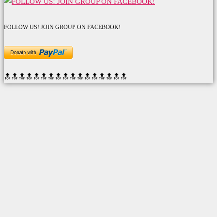
FOLLOW US! JOIN GROUP ON FACEBOOK!
🔝🔝🔝🔝🔝🔝
🔝🔝🔝🔝🔝🔝
🔝🔝🔝🔝🔝