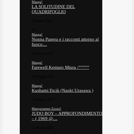
Manga!
LA SOLITUDINE DEL
QUADRIFOGLIO
2 Ottobre 2022
9.0
Manga!
Nonna Papera e i racconti attorno al
fuoco…
22 Marzo 2022
Manga!
Farewell Kentaro Miura :°°°°°°
20 Maggio 2021
Manga!
Kushami Etciù (Naoki Urasawa )
1 Maggio 2021
Manga/anime Zozzo!
JUDO BOY – APPROFONDIMENTO
– ( 1969 @…
15 Marzo 2025