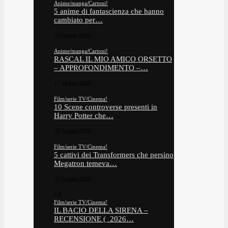
Anime/manga/Cartoni!
5 anime di fantascienza che hanno
cambiato per…
3 Giugno 2026
Anime/manga/Cartoni!
RASCAL IL MIO AMICO ORSETTO
– APPROFONDIMENTO –…
17 Marzo 2026
Film/serie TV/Cinema!
10 Scene controverse presenti in
Harry Potter che…
28 Luglio 2026
Film/serie TV/Cinema!
5 cattivi dei Transformers che persino
Megatron temeva…
21 Luglio 2026
6.8
Film/serie TV/Cinema!
IL BACIO DELLA SIRENA –
RECENSIONE ( 2026…