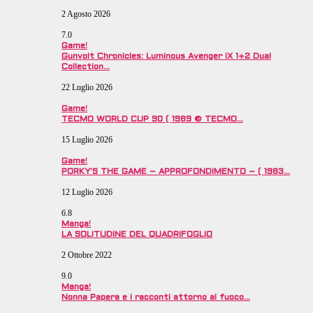
2 Agosto 2026
7.0
Game!
Gunvolt Chronicles: Luminous Avenger iX 1+2 Dual
Collection…
22 Luglio 2026
Game!
TECMO WORLD CUP 90 ( 1989 © TECMO…
15 Luglio 2026
Game!
PORKY’S THE GAME – APPROFONDIMENTO – ( 1983…
12 Luglio 2026
6.8
Manga!
LA SOLITUDINE DEL QUADRIFOGLIO
2 Ottobre 2022
9.0
Manga!
Nonna Papera e i racconti attorno al fuoco…