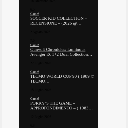
18 Dicembre 2025
6.5
Game!
SOCCER KID COLLECTION –
RECENSIONE – (2026 @…
2 Agosto 2026
7.0
Game!
Gunvolt Chronicles: Luminous
Avenger iX 1+2 Dual Collection…
22 Luglio 2026
Game!
TECMO WORLD CUP 90 ( 1989 ©
TECMO…
15 Luglio 2026
Game!
PORKY’S THE GAME –
APPROFONDIMENTO – ( 1983…
12 Luglio 2026
6.8