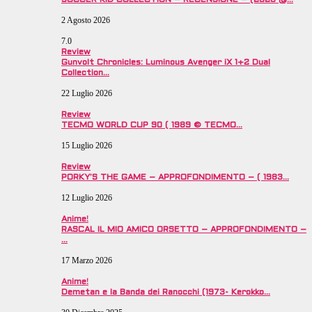
SOCCER KID COLLECTION – RECENSIONE – (2026 @…
2 Agosto 2026
7.0
Review
Gunvolt Chronicles: Luminous Avenger iX 1+2 Dual
Collection…
22 Luglio 2026
Review
TECMO WORLD CUP 90 ( 1989 © TECMO…
15 Luglio 2026
Review
PORKY’S THE GAME – APPROFONDIMENTO – ( 1983…
12 Luglio 2026
Anime!
RASCAL IL MIO AMICO ORSETTO – APPROFONDIMENTO –
…
17 Marzo 2026
Anime!
Demetan e la Banda dei Ranocchi (1973- Kerokko…