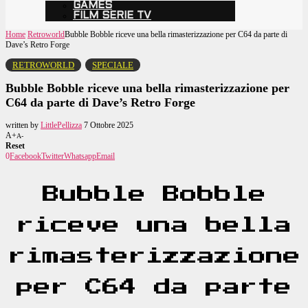
GAMES
FILM SERIE TV
Home
Retroworld
Bubble Bobble riceve una bella rimasterizzazione per C64 da parte di
Dave’s Retro Forge
RETROWORLD
SPECIALE
Bubble Bobble riceve una bella rimasterizzazione per
C64 da parte di Dave’s Retro Forge
written by
LittlePellizza
7 Ottobre 2025
A+
A-
Reset
0
Facebook
Twitter
Whatsapp
Email
Bubble Bobble
riceve una bella
rimasterizzazione
per C64 da parte