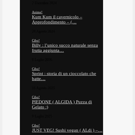
2 Dicembre 2024
Anime!
Kum Kum il cavernicolo –
Approfondimento – (…
28 Agosto 2024
Cibo!
Billy : l’unico succo naturale senza
frutta aggiunta…
8 Luglio 2026
Cibo!
Sprint : storia di un cioccolato che
batte…
16 Agosto 2025
Cibo!
PIEDONE ( ALGIDA ) Puzza di
Gelato :)
9 Luglio 2025
Cibo!
JUST VEG! Sushi vegan ( ALdi ) –…