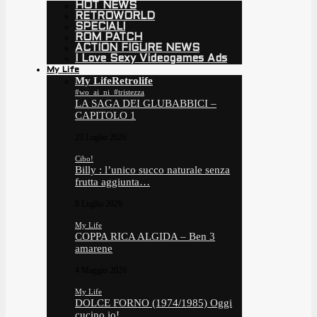
HOT NEWS
RETROWORLD
SPECIALI
ROM PATCH
ACTION FIGURE NEWS
I Love Sexy Videogames Ads
My Life
My Life
Retrolife
#wo_ai_ni_#tristezza
LA SAGA DEI GLUBABBICI –
CAPITOLO 1
23 Luglio 2026
Cibo!
Billy : l’unico succo naturale senza
frutta aggiunta…
8 Luglio 2026
My Life
COPPA RICA ALGIDA – Ben 3
amarene
4 Maggio 2026
My Life
DOLCE FORNO (1974/1985) Oggi
cucino io!