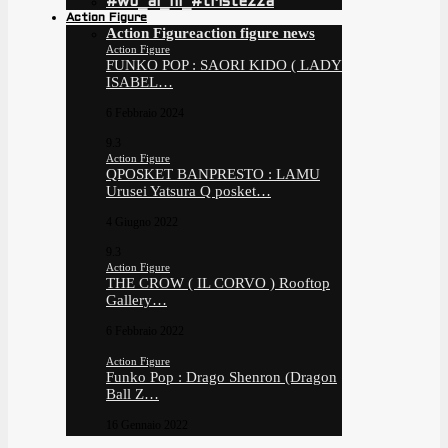
#wo_ai_ni_#tristezza
Action Figure
Action Figure
action figure news
Action Figure
FUNKO POP : SAORI KIDO ( LADY
ISABEL…
6 Febbraio 2024
9.3
Action Figure
QPOSKET BANPRESTO : LAMU
Urusei Yatsura Q posket…
4 Giugno 2022
9.3
Action Figure
THE CROW ( IL CORVO ) Rooftop
Gallery…
6 Febbraio 2022
Action Figure
Funko Pop : Drago Shenron (Dragon
Ball Z…
16 Gennaio 2022