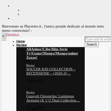
CONTACT ME ^_^
YOUTUBE OFFICIAL PAGE
CONTACT ME
OFFRIMI UN CAFFE!
Benvenuto su Playretro.it , l'unico portale dedicato al mondo retro
meno conosciuto! -
Home
Search
Review
All
Anime!
Cibo!
film-Serie
Tv!
Game!
Manga!
Manga/anime
Zozzo!
6.5
Review
SOCCER KID COLLECTION –
RECENSIONE – (2026 @…
2 Agosto 2026
7.0
Review
Gunvolt Chronicles: Luminous
Avenger iX 1+2 Dual Collection…
22 Luglio 2026