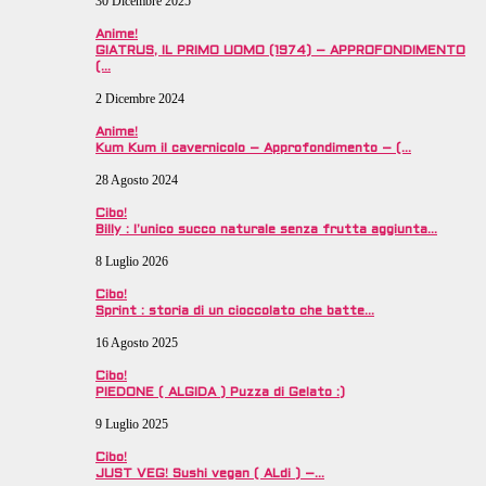
30 Dicembre 2025
Anime!
GIATRUS, IL PRIMO UOMO (1974) – APPROFONDIMENTO
(…
2 Dicembre 2024
Anime!
Kum Kum il cavernicolo – Approfondimento – (…
28 Agosto 2024
Cibo!
Billy : l’unico succo naturale senza frutta aggiunta…
8 Luglio 2026
Cibo!
Sprint : storia di un cioccolato che batte…
16 Agosto 2025
Cibo!
PIEDONE ( ALGIDA ) Puzza di Gelato :)
9 Luglio 2025
Cibo!
JUST VEG! Sushi vegan ( ALdi ) –…