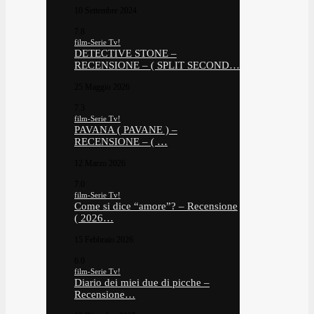
10 Settembre 2024
7.8
film-Serie Tv!
DETECTIVE STONE –
RECENSIONE – ( SPLIT SECOND…
25 Maggio 2026
7.3
film-Serie Tv!
PAVANA ( PAVANE ) –
RECENSIONE – ( …
12 Marzo 2026
7.0
film-Serie Tv!
Come si dice “amore”? – Recensione
( 2026…
15 Febbraio 2026
6.0
film-Serie Tv!
Diario dei miei due di picche –
Recensione…