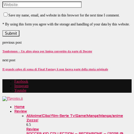
Save my name, email, and website in this browser for the next time I comment.
* By using this form you agree with the storage and handling of your data by this website.
previous post
Tombstones – Un altro gioco per Amiga convertito da parte di Docster
next post
Il grande colpo di scena di Final Fantasy 6 non faceva parte della storia originale
Facebook
Instagram
Youtube
Home
Review
All
Anime!
Cibo!
film-Serie Tv!
Game!
Manga!
Manga/anime
Zozzo!
6.5
Review