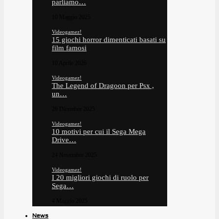
parliamo…
10 Maggio 2025
Videogamez!
15 giochi horror dimenticati basati su
film famosi
10 Aprile 2026
Videogamez!
The Legend of Dragoon per Psx ,
un…
26 Dicembre 2025
Videogamez!
10 motivi per cui il Sega Mega
Drive…
24 Novembre 2025
Videogamez!
I 20 migliori giochi di ruolo per
Sega…
4 Maggio 2025
News