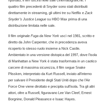
riportato, il film uscirà nelle sale cinematografiche. I
quattro film precedenti di Snyder sono stati distribuiti
direttamente in streaming, gli ultimi tre su Netflix e
Zack
Snyder’s Justice League
su HBO Max prima di una
distribuzione limitata nelle sale.
Il film originale
Fuga da New York
uscì nel 1981, scritto e
diretto da John Carpenter, che in precedenza aveva
ricoperto lo stesso ruolo insieme a Nick Castle.
Ambientato in una versione distopica del 1997, dove l’isola
di Manhattan a New York è stata trasformata in un caotico
carcere di massima sicurezza,
il film segue Snake
Plissken, interpretato da Kurt Russell,
inviato all’interno
per salvare il Presidente degli Stati Uniti dopo che l’Air
Force One viene dirottato e precipita sull’isola. Tra gli altri
attori, oltre a Russell, figuravano Lee Van Cleef, Ernest
Borgnine, Donald Pleasance e Isaac Hayes.