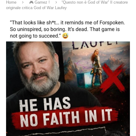
Home
🎮 Gamez !
“Questo non è God of War” Il creatore
originale critica God of War Laufey