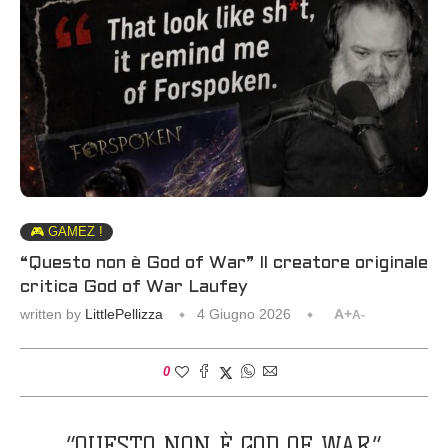
🎮 GAMEZ !
“Questo non è God of War” Il creatore originale
critica God of War Laufey
written by
LittlePellizza
4 Giugno 2026
A+
A-
0
“QUESTO NON È GOD OF WAR”