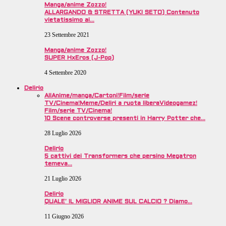
Manga/anime Zozzo!
ALLARGANDO & STRETTA (YUKI SETO) Contenuto
vietatissimo ai…
23 Settembre 2021
Manga/anime Zozzo!
SUPER HxEros (J-Pop)
4 Settembre 2020
Delirio
All
Anime/manga/Cartoni!
Film/serie
TV/Cinema!
Meme/Deliri a ruota libera
Videogamez!
Film/serie TV/Cinema!
10 Scene controverse presenti in Harry Potter che…
28 Luglio 2026
Delirio
5 cattivi dei Transformers che persino Megatron
temeva…
21 Luglio 2026
Delirio
QUALE’ IL MIGLIOR ANIME SUL CALCIO ? Diamo…
11 Giugno 2026