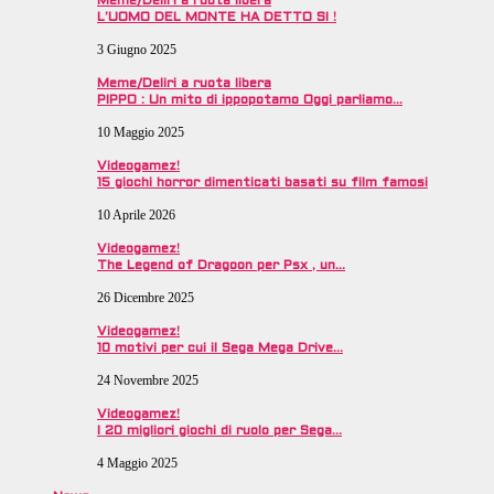
Meme/Deliri a ruota libera
L’UOMO DEL MONTE HA DETTO SI !
3 Giugno 2025
Meme/Deliri a ruota libera
PIPPO : Un mito di ippopotamo Oggi parliamo…
10 Maggio 2025
Videogamez!
15 giochi horror dimenticati basati su film famosi
10 Aprile 2026
Videogamez!
The Legend of Dragoon per Psx , un…
26 Dicembre 2025
Videogamez!
10 motivi per cui il Sega Mega Drive…
24 Novembre 2025
Videogamez!
I 20 migliori giochi di ruolo per Sega…
4 Maggio 2025