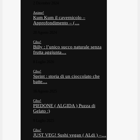
2 Dicembre 2024
Anime!
Kum Kum il cavernicolo –
Approfondimento – (…
28 Agosto 2024
Cibo!
Billy : l’unico succo naturale senza
frutta aggiunta…
8 Luglio 2026
Cibo!
Sprint : storia di un cioccolato che
batte…
16 Agosto 2025
Cibo!
PIEDONE ( ALGIDA ) Puzza di
Gelato :)
9 Luglio 2025
Cibo!
JUST VEG! Sushi vegan ( ALdi ) –…