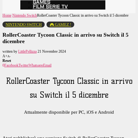
GAMES
FILM SERIE TV
Home
Nintendo Switch
RollerCoaster Tycoon Classic in arrivo su Switch il 5 dicembre
NINTENDO SWITCH
🎮 GAMEZ !
RollerCoaster Tycoon Classic in arrivo su Switch il 5
dicembre
written by
LittlePellizza
21 Novembre 2024
A+
A-
Reset
0
Facebook
Twitter
Whatsapp
Email
RollerCoaster Tycoon Classic in arrivo
su Switch il 5 dicembre
Attualmente disponibile per PC, iOS e Android