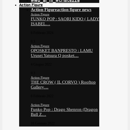
#wo_ai_ni_#tristezza
Action Figure
Action Figure
action figure news
Action Figure
FUNKO POP : SAORI KIDO ( LADY
ISABEL…
6 Febbraio 2024
9.3
Action Figure
QPOSKET BANPRESTO : LAMU
Urusei Yatsura Q posket…
4 Giugno 2022
9.3
Action Figure
THE CROW ( IL CORVO ) Rooftop
Gallery…
6 Febbraio 2022
Action Figure
Funko Pop : Drago Shenron (Dragon
Ball Z…
16 Gennaio 2022