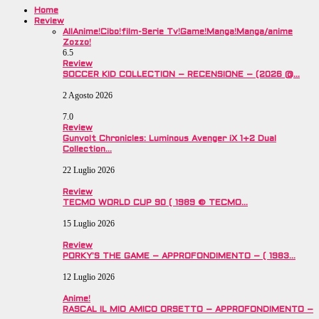
Home
Review
All
Anime!
Cibo!
film-Serie Tv!
Game!
Manga!
Manga/anime
Zozzo!
6.5
Review
SOCCER KID COLLECTION – RECENSIONE – (2026 @…
2 Agosto 2026
7.0
Review
Gunvolt Chronicles: Luminous Avenger iX 1+2 Dual
Collection…
22 Luglio 2026
Review
TECMO WORLD CUP 90 ( 1989 © TECMO…
15 Luglio 2026
Review
PORKY’S THE GAME – APPROFONDIMENTO – ( 1983…
12 Luglio 2026
Anime!
RASCAL IL MIO AMICO ORSETTO – APPROFONDIMENTO –