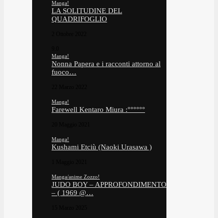
Manga!
LA SOLITUDINE DEL
QUADRIFOGLIO
2 Ottobre 2022
9.0
Manga!
Nonna Papera e i racconti attorno al
fuoco…
22 Marzo 2022
Manga!
Farewell Kentaro Miura :°°°°°°
20 Maggio 2021
Manga!
Kushami Etciù (Naoki Urasawa )
1 Maggio 2021
Manga/anime Zozzo!
JUDO BOY – APPROFONDIMENTO
– ( 1969 @…
15 Marzo 2025