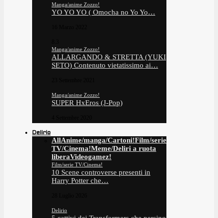
Manga/anime Zozzo!
YO YO YO ( Omocha no Yo Yo…
16 Marzo 2022
8.3
Manga/anime Zozzo!
ALLARGANDO & STRETTA (YUKI
SETO) Contenuto vietatissimo ai…
23 Settembre 2021
Manga/anime Zozzo!
SUPER HxEros (J-Pop)
4 Settembre 2020
Delirio
All
Anime/manga/Cartoni!
Film/serie
TV/Cinema!
Meme/Deliri a ruota
libera
Videogamez!
Film/serie TV/Cinema!
10 Scene controverse presenti in
Harry Potter che…
28 Luglio 2026
Delirio