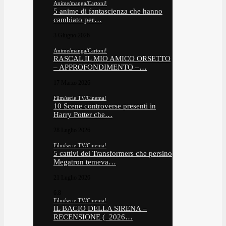
Anime/manga/Cartoni!
5 anime di fantascienza che hanno
cambiato per…
3 Giugno 2026
Anime/manga/Cartoni!
RASCAL IL MIO AMICO ORSETTO
– APPROFONDIMENTO –…
17 Marzo 2026
Film/serie TV/Cinema!
10 Scene controverse presenti in
Harry Potter che…
28 Luglio 2026
Film/serie TV/Cinema!
5 cattivi dei Transformers che persino
Megatron temeva…
21 Luglio 2026
6.8
Film/serie TV/Cinema!
IL BACIO DELLA SIRENA –
RECENSIONE ( 2026…