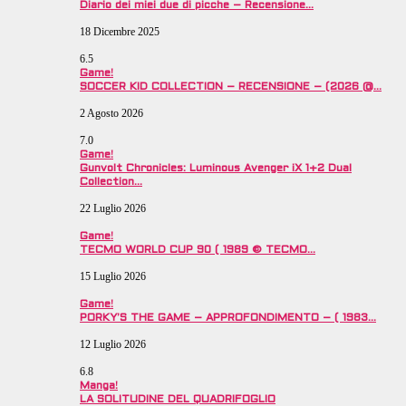
Diario dei miei due di picche – Recensione…
18 Dicembre 2025
6.5
Game!
SOCCER KID COLLECTION – RECENSIONE – (2026 @…
2 Agosto 2026
7.0
Game!
Gunvolt Chronicles: Luminous Avenger iX 1+2 Dual
Collection…
22 Luglio 2026
Game!
TECMO WORLD CUP 90 ( 1989 © TECMO…
15 Luglio 2026
Game!
PORKY’S THE GAME – APPROFONDIMENTO – ( 1983…
12 Luglio 2026
6.8
Manga!
LA SOLITUDINE DEL QUADRIFOGLIO