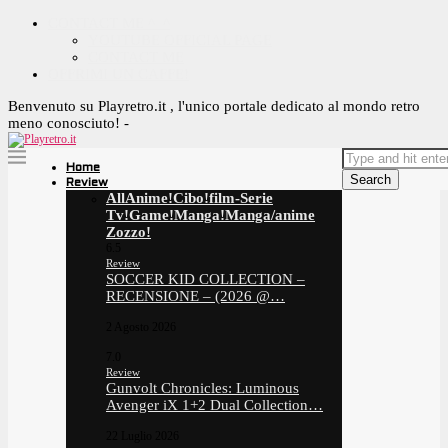
CONTACT ME ^_^
YOUTUBE OFFICIAL PAGE
CONTACT ME
OFFRIMI UN CAFFE!
Benvenuto su Playretro.it , l'unico portale dedicato al mondo retro
meno conosciuto! -
Home
Search
Review
All
Anime!
Cibo!
film-Serie
Tv!
Game!
Manga!
Manga/anime
Zozzo!
6.5
Review
SOCCER KID COLLECTION –
RECENSIONE – (2026 @…
2 Agosto 2026
7.0
Review
Gunvolt Chronicles: Luminous
Avenger iX 1+2 Dual Collection…
22 Luglio 2026