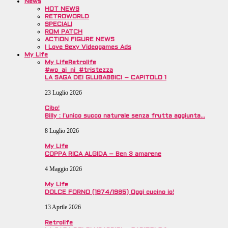
News
HOT NEWS
RETROWORLD
SPECIALI
ROM PATCH
ACTION FIGURE NEWS
I Love Sexy Videogames Ads
My Life
My Life
Retrolife
#wo_ai_ni_#tristezza
LA SAGA DEI GLUBABBICI – CAPITOLO 1
23 Luglio 2026
Cibo!
Billy : l’unico succo naturale senza frutta aggiunta…
8 Luglio 2026
My Life
COPPA RICA ALGIDA – Ben 3 amarene
4 Maggio 2026
My Life
DOLCE FORNO (1974/1985) Oggi cucino io!
13 Aprile 2026
Retrolife