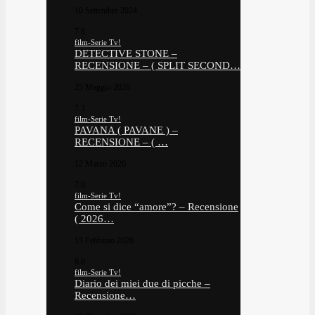
10 Settembre 2024
7.8
film-Serie Tv!
DETECTIVE STONE –
RECENSIONE – ( SPLIT SECOND…
25 Maggio 2026
7.3
film-Serie Tv!
PAVANA ( PAVANE ) –
RECENSIONE – ( …
12 Marzo 2026
7.0
film-Serie Tv!
Come si dice “amore”? – Recensione
( 2026…
15 Febbraio 2026
6.0
film-Serie Tv!
Diario dei miei due di picche –
Recensione…