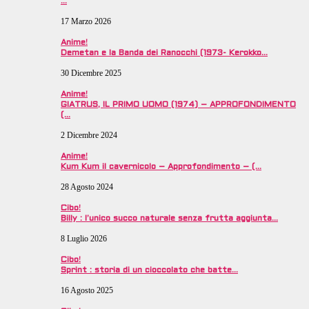
…
17 Marzo 2026
Anime!
Demetan e la Banda dei Ranocchi (1973- Kerokko…
30 Dicembre 2025
Anime!
GIATRUS, IL PRIMO UOMO (1974) – APPROFONDIMENTO
(…
2 Dicembre 2024
Anime!
Kum Kum il cavernicolo – Approfondimento – (…
28 Agosto 2024
Cibo!
Billy : l’unico succo naturale senza frutta aggiunta…
8 Luglio 2026
Cibo!
Sprint : storia di un cioccolato che batte…
16 Agosto 2025