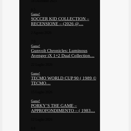
18 Dicembre 2025
6.5
Game!
SOCCER KID COLLECTION –
RECENSIONE – (2026 @…
2 Agosto 2026
7.0
Game!
Gunvolt Chronicles: Luminous
Avenger iX 1+2 Dual Collection…
22 Luglio 2026
Game!
TECMO WORLD CUP 90 ( 1989 ©
TECMO…
15 Luglio 2026
Game!
PORKY’S THE GAME –
APPROFONDIMENTO – ( 1983…
12 Luglio 2026
6.8