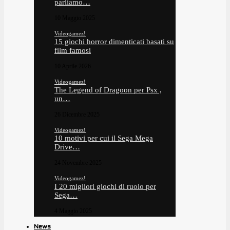
parliamo…
10 Maggio 2025
Videogamez!
15 giochi horror dimenticati basati su
film famosi
10 Aprile 2026
Videogamez!
The Legend of Dragoon per Psx ,
un…
26 Dicembre 2025
Videogamez!
10 motivi per cui il Sega Mega
Drive…
24 Novembre 2025
Videogamez!
I 20 migliori giochi di ruolo per
Sega…
4 Maggio 2025
News