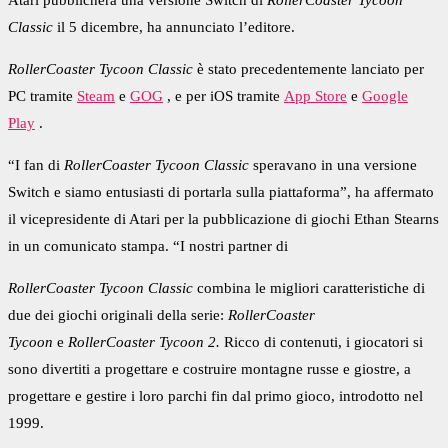
Atari
pubblicherà una versione
Switch di
RollerCoaster Tycoon
Classic
il 5 dicembre, ha annunciato l’editore.
RollerCoaster Tycoon Classic
è stato precedentemente lanciato per
PC tramite
Steam
e
GOG
, e per iOS tramite
App Store
e
Google
Play
.
“I fan di
RollerCoaster Tycoon Classic
speravano in una versione
Switch e siamo entusiasti di portarla sulla piattaforma”, ha affermato
il vicepresidente di Atari per la pubblicazione di giochi Ethan Stearns
in un comunicato stampa. “I nostri partner di
RollerCoaster Tycoon Classic
combina le migliori caratteristiche di
due dei giochi originali della serie:
RollerCoaster
Tycoon
e
RollerCoaster Tycoon 2.
Ricco di contenuti, i giocatori si
sono divertiti a progettare e costruire montagne russe e giostre, a
progettare e gestire i loro parchi fin dal primo gioco, introdotto nel
1999.