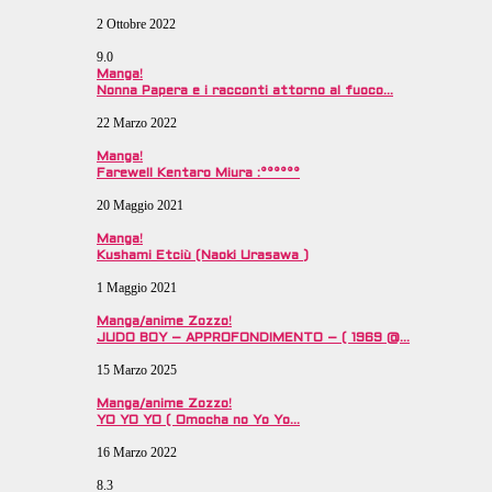
2 Ottobre 2022
9.0
Manga!
Nonna Papera e i racconti attorno al fuoco…
22 Marzo 2022
Manga!
Farewell Kentaro Miura :°°°°°°
20 Maggio 2021
Manga!
Kushami Etciù (Naoki Urasawa )
1 Maggio 2021
Manga/anime Zozzo!
JUDO BOY – APPROFONDIMENTO – ( 1969 @…
15 Marzo 2025
Manga/anime Zozzo!
YO YO YO ( Omocha no Yo Yo…
16 Marzo 2022
8.3