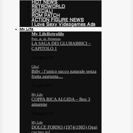
HOT NEWS
RETROWORLD
SPECIALI
ROM PATCH
ACTION FIGURE NEWS
I Love Sexy Videogames Ads
My Life
My Life
Retrolife
#wo_ai_ni_#tristezza
LA SAGA DEI GLUBABBICI –
CAPITOLO 1
23 Luglio 2026
Cibo!
Billy : l’unico succo naturale senza
frutta aggiunta…
8 Luglio 2026
My Life
COPPA RICA ALGIDA – Ben 3
amarene
4 Maggio 2026
My Life
DOLCE FORNO (1974/1985) Oggi
cucino io!