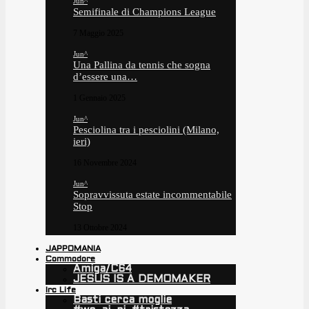
Jun^
Semifinale di Champions League
7 Maggio 2025
Jun^
Una Pallina da tennis che sogna
d’essere una…
1 Gennaio 2025
Jun^
Pesciolina tra i pesciolini (Milano,
ieri)
16 Novembre 2024
Jun^
Sopravvissuta estate incommentabile
Stop
13 Ottobre 2024
JAPPOMANIA
Commodore
Amiga/C64
JESUS IS A DEMOMAKER
Irc Life
Basti cerca moglie