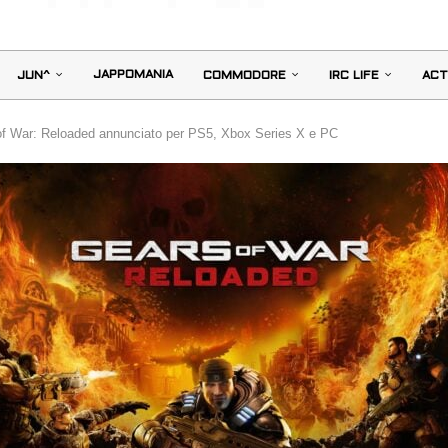
JAPPOMANIA
JUN^
COMMODORE
IRC LIFE
ACT
f War: Reloaded annunciato per PS5, Xbox Series X e PC