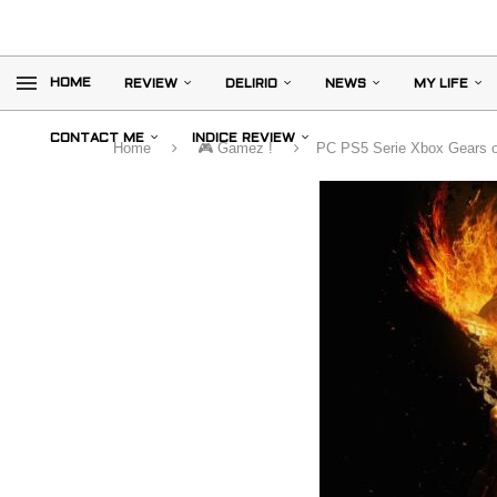
HOME
REVIEW
DELIRIO
NEWS
MY LIFE
CONTACT ME
INDICE REVIEW
Home
🎮 Gamez !
PC PS5 Serie Xbox Gears o