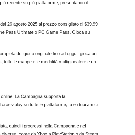
più recente su più piattaforme, presentando il
 dal 26 agosto 2025 al prezzo consigliato di $39,99
Game Pass Ultimate o PC Game Pass. Gioca su
ompleta del gioco originale fino ad oggi. I giocatori
a, tutte le mappe e le modalità multigiocatore e un
 o online. La Campagna supporta la
cross-play su tutte le piattaforme, tu e i tuoi amici
ciata, quindi i progressi nella Campagna e nel
forme diverse, come da Xbox a
PlayStation
o da Steam