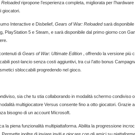
: Reloaded
ripropone l’esperienza completa, migliorata per l’hardware 
 giocatori.
Sumo Interactive e Disbelief,
Gears of War: Reloaded
sarà disponibile
 PlayStation 5 e Steam, e sarà disponibile dal primo giorno con 
ere.
contenuti di
Gears of War: Ultimate Edition
, offrendo la versione più c
abili post-lancio senza costi aggiuntivi, tra cui l’atto bonus Campagn
smetici sbloccabili progredendo nel gioco.
condiviso, sia che tu stia collaborando in modalità schermo condiviso
modalità multigiocatore
Versus consente fino a otto giocatori. Grazie al 
za bisogno di un account Microsoft.
 la piena funzionalità multipiattaforma. Abilita la progressione incro
ivi. Permette inoltre di inviare inviti e giocare con gli amici su piatta