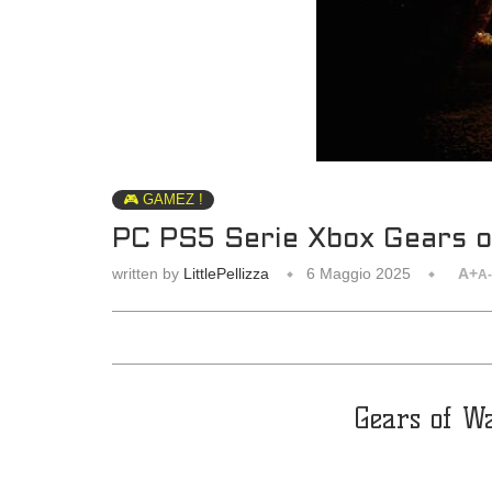
🎮 GAMEZ !
PC PS5 Serie Xbox Gears o
written by
LittlePellizza
6 Maggio 2025
A+
A-
Gears of W