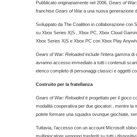
Pubblicato originariamente nel 2006,
Gears of War
franchise
Gears of War
a una nuova generazione di
Sviluppato da The Coalition in collaborazione con 
su
Xbox Series X|S
, Xbox PC, Xbox Cloud Gaming,
Xbox Series X|S e Xbox PC con Xbox Play Anywh
Gears of War: Reloaded
include l’intera gamma di 
avranno accesso immediato a tutti i contenuti scaric
elenco completo di personaggi classici e oggetti co
Costruito per la fratellanza
Gears of War: Reloaded
è progettato per il gioco 
modalità
cooperativa per
due giocatori , mentre
la 
potete formare una squadra ovunque giochiate, sen
Tuttavia, l’accesso con un account Microsoft sblocca
multigiocatore vengono trasferiti su tutti i disposit