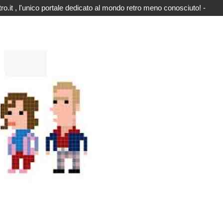
o.it , l'unico portale dedicato al mondo retro meno conosciuto! -