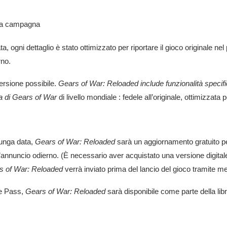
la campagna
ata, ogni dettaglio è stato ottimizzato per riportare il gioco originale n
rno.
versione possibile.
Gears of War: Reloaded include funzionalità specifi
a di
Gears of War
di livello mondiale : fedele all’originale, ottimizzata 
lunga data,
Gears of War: Reloaded
sarà un aggiornamento gratuito pe
’annuncio odierno. (È necessario aver acquistato una versione digital
s of War: Reloaded
verrà inviato prima del lancio del gioco tramite m
e Pass,
Gears of War: Reloaded
sarà disponibile come parte della li