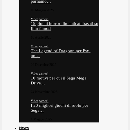
parliamo…
10 Maggio 2025
Videogamez!
15 giochi horror dimenticati basati su
film famosi
10 Aprile 2026
Videogamez!
The Legend of Dragoon per Psx ,
un…
26 Dicembre 2025
Videogamez!
10 motivi per cui il Sega Mega
Drive…
24 Novembre 2025
Videogamez!
I 20 migliori giochi di ruolo per
Sega…
4 Maggio 2025
News