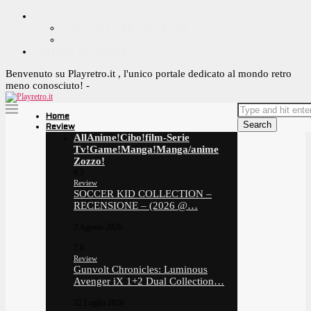
CONTACT ME ^_^
YOUTUBE OFFICIAL PAGE
CONTACT ME
OFFRIMI UN CAFFE!
Benvenuto su Playretro.it , l'unico portale dedicato al mondo retro
meno conosciuto! -
Home
Search
Review
All
Anime!
Cibo!
film-Serie
Tv!
Game!
Manga!
Manga/anime
Zozzo!
6.5
Review
SOCCER KID COLLECTION –
RECENSIONE – (2026 @…
2 Agosto 2026
7.0
Review
Gunvolt Chronicles: Luminous
Avenger iX 1+2 Dual Collection…
22 Luglio 2026