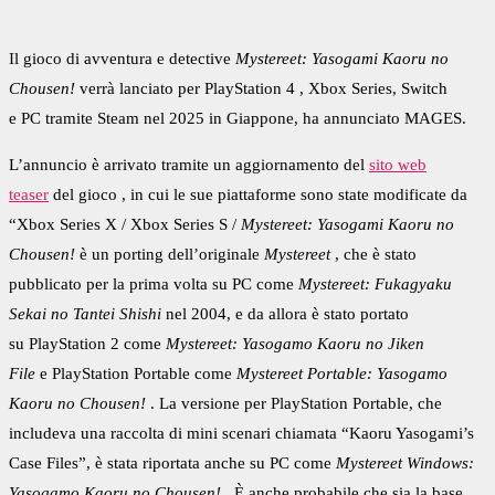
Il gioco di avventura
e detective
Mystereet: Yasogami Kaoru no
Chousen!
verrà lanciato per
PlayStation 4
,
Xbox
Series, Switch
e
PC
tramite Steam nel 2025 in Giappone, ha annunciato
MAGES.
L’annuncio è arrivato tramite un aggiornamento del
sito web
teaser
del gioco , in cui le sue piattaforme sono state modificate da
“Xbox Series X / Xbox Series S /
Mystereet: Yasogami Kaoru no
Chousen!
è un porting dell’originale
Mystereet
, che è stato
pubblicato per la prima volta su PC come
Mystereet: Fukagyaku
Sekai no Tantei Shishi
nel 2004, e da allora è stato portato
su
PlayStation 2
come
Mystereet: Yasogamo Kaoru no Jiken
File
e
PlayStation Portable
come
Mystereet Portable: Yasogamo
Kaoru no Chousen!
. La versione per PlayStation Portable, che
includeva una raccolta di mini scenari chiamata “Kaoru Yasogami’s
Case Files”, è stata riportata anche su PC come
Mystereet Windows:
Yasogamo Kaoru no Chousen!
. È anche probabile che sia la base