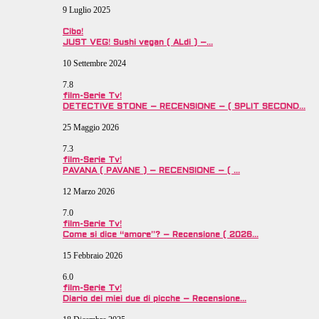
9 Luglio 2025
Cibo!
JUST VEG! Sushi vegan ( ALdi ) –…
10 Settembre 2024
7.8
film-Serie Tv!
DETECTIVE STONE – RECENSIONE – ( SPLIT SECOND…
25 Maggio 2026
7.3
film-Serie Tv!
PAVANA ( PAVANE ) – RECENSIONE – ( …
12 Marzo 2026
7.0
film-Serie Tv!
Come si dice “amore”? – Recensione ( 2026…
15 Febbraio 2026
6.0
film-Serie Tv!
Diario dei miei due di picche – Recensione…