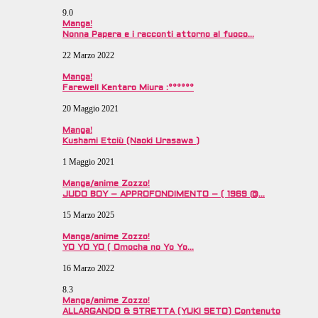
9.0
Manga!
Nonna Papera e i racconti attorno al fuoco…
22 Marzo 2022
Manga!
Farewell Kentaro Miura :°°°°°°
20 Maggio 2021
Manga!
Kushami Etciù (Naoki Urasawa )
1 Maggio 2021
Manga/anime Zozzo!
JUDO BOY – APPROFONDIMENTO – ( 1969 @…
15 Marzo 2025
Manga/anime Zozzo!
YO YO YO ( Omocha no Yo Yo…
16 Marzo 2022
8.3
Manga/anime Zozzo!
ALLARGANDO & STRETTA (YUKI SETO) Contenuto