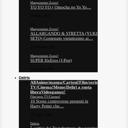
Manga/anime Zozzo!
YO YO YO ( Omocha no Yo Yo…
16 Marzo 2022
8.3
Manga/anime Zozzo!
ALLARGANDO & STRETTA (YUKI
SETO) Contenuto vietatissimo ai…
23 Settembre 2021
Manga/anime Zozzo!
SUPER HxEros (J-Pop)
4 Settembre 2020
Delirio
All
Anime/manga/Cartoni!
Film/serie
TV/Cinema!
Meme/Deliri a ruota
libera
Videogamez!
Film/serie TV/Cinema!
10 Scene controverse presenti in
Harry Potter che…
28 Luglio 2026
Delirio