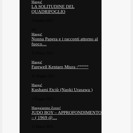
Manga!
LA SOLITUDINE DEL
QUADRIFOGLIO
2 Ottobre 2022
9.0
Manga!
Nonna Papera e i racconti attorno al
fuoco…
22 Marzo 2022
Manga!
Farewell Kentaro Miura :°°°°°°
20 Maggio 2021
Manga!
Kushami Etciù (Naoki Urasawa )
1 Maggio 2021
Manga/anime Zozzo!
JUDO BOY – APPROFONDIMENTO
– ( 1969 @…
15 Marzo 2025