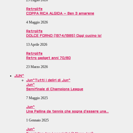
23 Luglio 2026
Retrolife
COPPA RICA ALGIDA – Ben 3 amarene
4 Maggio 2026
Retrolife
DOLCE FORNO (1974/1985) Oggi cucino io!
13 Aprile 2026
Retrolife
Retro gadget anni 70/80
23 Marzo 2026
JUN^
Jun^
Tutti i deliri di Jun^
Jun^
Semifinale di Champions League
7 Maggio 2025
Jun^
Una Pallina da tennis che sogna d’essere una…
1 Gennaio 2025
Jun^