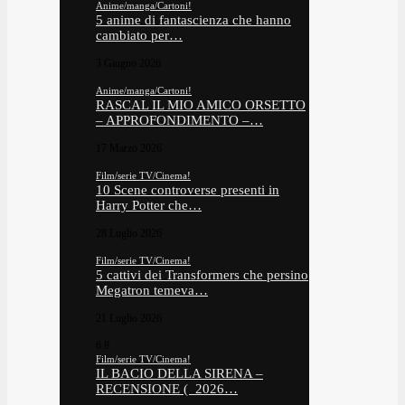
Anime/manga/Cartoni!
5 anime di fantascienza che hanno
cambiato per…
3 Giugno 2026
Anime/manga/Cartoni!
RASCAL IL MIO AMICO ORSETTO
– APPROFONDIMENTO –…
17 Marzo 2026
Film/serie TV/Cinema!
10 Scene controverse presenti in
Harry Potter che…
28 Luglio 2026
Film/serie TV/Cinema!
5 cattivi dei Transformers che persino
Megatron temeva…
21 Luglio 2026
6.8
Film/serie TV/Cinema!
IL BACIO DELLA SIRENA –
RECENSIONE ( 2026…