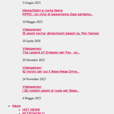
3 Giugno 2025
Meme/Deliri a ruota libera
PIPPO : Un mito di ippopotamo Oggi parliamo…
10 Maggio 2025
Videogamez!
15 giochi horror dimenticati basati su film famosi
10 Aprile 2026
Videogamez!
The Legend of Dragoon per Psx , un…
26 Dicembre 2025
Videogamez!
10 motivi per cui il Sega Mega Drive…
24 Novembre 2025
Videogamez!
I 20 migliori giochi di ruolo per Sega…
4 Maggio 2025
News
HOT NEWS
RETROWORLD