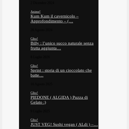
2 Dicembre 2024
Anime!
Kum Kum il cavernicolo –
Approfondimento – (…
28 Agosto 2024
Cibo!
Billy : l’unico succo naturale senza
frutta aggiunta…
8 Luglio 2026
Cibo!
Sprint : storia di un cioccolato che
batte…
16 Agosto 2025
Cibo!
PIEDONE ( ALGIDA ) Puzza di
Gelato :)
9 Luglio 2025
Cibo!
JUST VEG! Sushi vegan ( ALdi ) –…