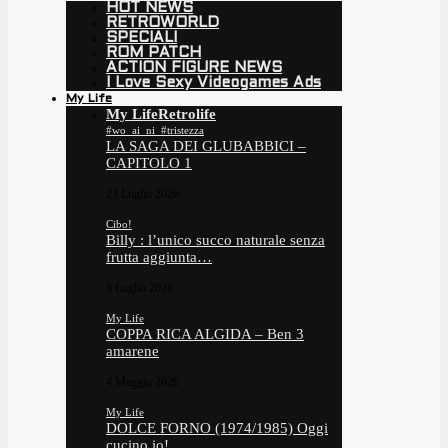
HOT NEWS
RETROWORLD
SPECIALI
ROM PATCH
ACTION FIGURE NEWS
I Love Sexy Videogames Ads
My Life
My Life
Retrolife
#wo_ai_ni_#tristezza
LA SAGA DEI GLUBABBICI –
CAPITOLO 1
23 Luglio 2026
Cibo!
Billy : l’unico succo naturale senza
frutta aggiunta…
8 Luglio 2026
My Life
COPPA RICA ALGIDA – Ben 3
amarene
4 Maggio 2026
My Life
DOLCE FORNO (1974/1985) Oggi
cucino io!