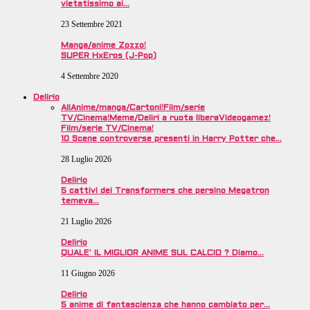
vietatissimo ai…
23 Settembre 2021
Manga/anime Zozzo!
SUPER HxEros (J-Pop)
4 Settembre 2020
Delirio
All
Anime/manga/Cartoni!
Film/serie
TV/Cinema!
Meme/Deliri a ruota libera
Videogamez!
Film/serie TV/Cinema!
10 Scene controverse presenti in Harry Potter che…
28 Luglio 2026
Delirio
5 cattivi dei Transformers che persino Megatron
temeva…
21 Luglio 2026
Delirio
QUALE’ IL MIGLIOR ANIME SUL CALCIO ? Diamo…
11 Giugno 2026
Delirio
5 anime di fantascienza che hanno cambiato per…