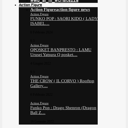
#wo_ai_ni_#tristezza
Action Figure
Action Figure
action figure news
Action Figure
FUNKO POP : SAORI KIDO ( LADY
ISABEL…
6 Febbraio 2024
9.3
Action Figure
QPOSKET BANPRESTO : LAMU
Urusei Yatsura Q posket…
4 Giugno 2022
9.3
Action Figure
THE CROW ( IL CORVO ) Rooftop
Gallery…
6 Febbraio 2022
Action Figure
Funko Pop : Drago Shenron (Dragon
Ball Z…
16 Gennaio 2022