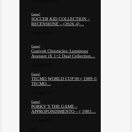
18 Dicembre 2025
6.5
Game!
SOCCER KID COLLECTION –
RECENSIONE – (2026 @…
2 Agosto 2026
7.0
Game!
Gunvolt Chronicles: Luminous
Avenger iX 1+2 Dual Collection…
22 Luglio 2026
Game!
TECMO WORLD CUP 90 ( 1989 ©
TECMO…
15 Luglio 2026
Game!
PORKY’S THE GAME –
APPROFONDIMENTO – ( 1983…
12 Luglio 2026
6.8