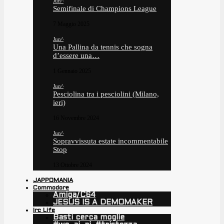
Jun^
Semifinale di Champions League
7 Maggio 2025
Jun^
Una Pallina da tennis che sogna
d’essere una…
1 Gennaio 2025
Jun^
Pesciolina tra i pesciolini (Milano,
ieri)
16 Novembre 2024
Jun^
Sopravvissuta estate incommentabile
Stop
13 Ottobre 2024
JAPPOMANIA
Commodore
Amiga/C64
JESUS IS A DEMOMAKER
Irc Life
Basti cerca moglie