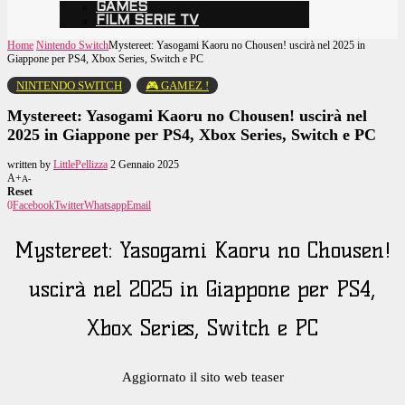
GAMES
FILM SERIE TV
Home
Nintendo Switch
Mystereet: Yasogami Kaoru no Chousen! uscirà nel 2025 in
Giappone per PS4, Xbox Series, Switch e PC
NINTENDO SWITCH
🎮 GAMEZ !
Mystereet: Yasogami Kaoru no Chousen! uscirà nel
2025 in Giappone per PS4, Xbox Series, Switch e PC
written by
LittlePellizza
2 Gennaio 2025
A+
A-
Reset
0
Facebook
Twitter
Whatsapp
Email
Mystereet: Yasogami Kaoru no Chousen!
uscirà nel 2025 in Giappone per PS4,
Xbox Series, Switch e PC
Aggiornato il sito web teaser