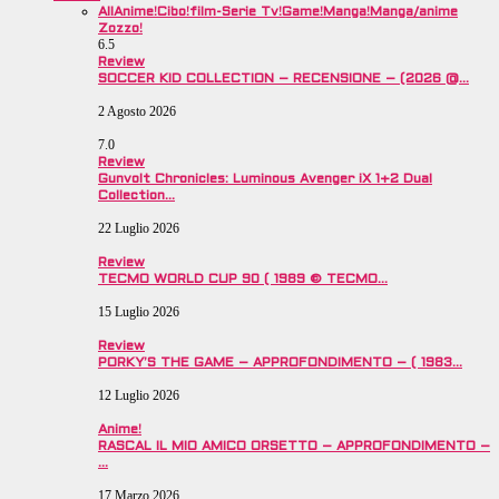
All
Anime!
Cibo!
film-Serie Tv!
Game!
Manga!
Manga/anime
Zozzo!
6.5
Review
SOCCER KID COLLECTION – RECENSIONE – (2026 @…
2 Agosto 2026
7.0
Review
Gunvolt Chronicles: Luminous Avenger iX 1+2 Dual
Collection…
22 Luglio 2026
Review
TECMO WORLD CUP 90 ( 1989 © TECMO…
15 Luglio 2026
Review
PORKY’S THE GAME – APPROFONDIMENTO – ( 1983…
12 Luglio 2026
Anime!
RASCAL IL MIO AMICO ORSETTO – APPROFONDIMENTO –
…
17 Marzo 2026