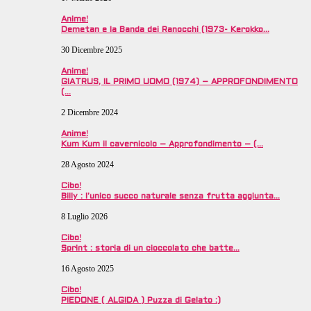
Anime!
Demetan e la Banda dei Ranocchi (1973- Kerokko…
30 Dicembre 2025
Anime!
GIATRUS, IL PRIMO UOMO (1974) – APPROFONDIMENTO
(…
2 Dicembre 2024
Anime!
Kum Kum il cavernicolo – Approfondimento – (…
28 Agosto 2024
Cibo!
Billy : l’unico succo naturale senza frutta aggiunta…
8 Luglio 2026
Cibo!
Sprint : storia di un cioccolato che batte…
16 Agosto 2025
Cibo!
PIEDONE ( ALGIDA ) Puzza di Gelato :)