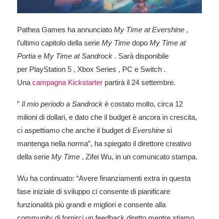
Pathea Games ha annunciato
My Time at Evershine
,
l’ultimo capitolo della serie
My Time
dopo
My Time at
Portia
e
My Time at Sandrock
. Sarà disponibile
per PlayStation 5 , Xbox Series , PC e Switch .
Una
campagna Kickstarter
partirà il 24 settembre.
”
Il mio periodo a Sandrock
è costato molto, circa 12
milioni di dollari, e dato che il budget è ancora in crescita,
ci aspettiamo che anche il budget di
Evershine
si
mantenga nella norma”, ha spiegato il direttore creativo
della serie
My Time
, Zifei Wu, in un comunicato stampa.
Wu ha continuato: “Avere finanziamenti extra in questa
fase iniziale di sviluppo ci consente di pianificare
funzionalità più grandi e migliori e consente alla
community di fornirci un feedback diretto mentre stiamo