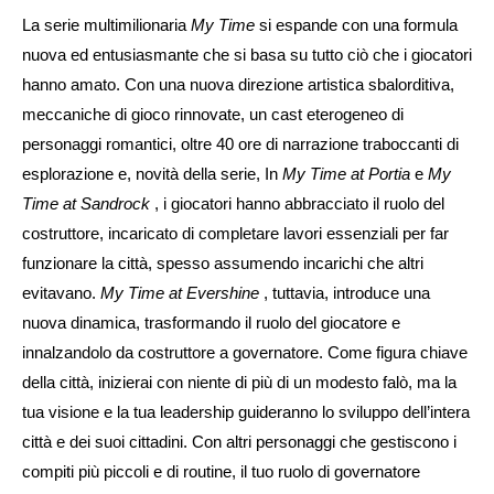
La serie multimilionaria
My Time
si espande con una formula
nuova ed entusiasmante che si basa su tutto ciò che i giocatori
hanno amato. Con una nuova direzione artistica sbalorditiva,
meccaniche di gioco rinnovate, un cast eterogeneo di
personaggi romantici, oltre 40 ore di narrazione traboccanti di
esplorazione e, novità della serie,
In
My Time at Portia
e
My
Time at Sandrock
, i giocatori hanno abbracciato il ruolo del
costruttore, incaricato di completare lavori essenziali per far
funzionare la città, spesso assumendo incarichi che altri
evitavano.
My Time at Evershine
, tuttavia, introduce una
nuova dinamica, trasformando il ruolo del giocatore e
innalzandolo da costruttore a governatore. Come figura chiave
della città, inizierai con niente di più di un modesto falò, ma la
tua visione e la tua leadership guideranno lo sviluppo dell’intera
città e dei suoi cittadini. Con altri personaggi che gestiscono i
compiti più piccoli e di routine, il tuo ruolo di governatore