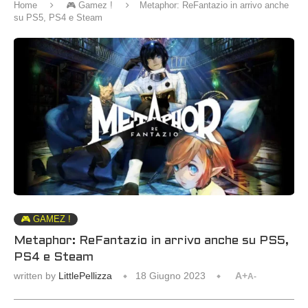
Home
🎮 Gamez !
Metaphor: ReFantazio in arrivo anche
su PS5, PS4 e Steam
🎮 GAMEZ !
Metaphor: ReFantazio in arrivo anche su PS5,
PS4 e Steam
written by
LittlePellizza
18 Giugno 2023
A+
A-