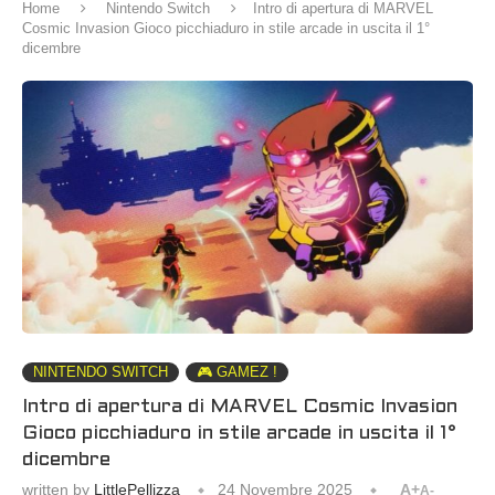
Home
Nintendo Switch
Intro di apertura di MARVEL
Cosmic Invasion Gioco picchiaduro in stile arcade in uscita il 1°
dicembre
NINTENDO SWITCH
🎮 GAMEZ !
Intro di apertura di MARVEL Cosmic Invasion
Gioco picchiaduro in stile arcade in uscita il 1°
dicembre
written by
LittlePellizza
24 Novembre 2025
A+
A-