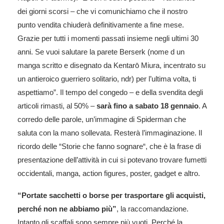
dei giorni scorsi – che vi comunichiamo che il nostro
punto vendita chiuderà definitivamente a fine mese.
Grazie per tutti i momenti passati insieme negli ultimi 30
anni. Se vuoi salutare la parete Berserk (nome d un
manga scritto e disegnato da Kentarō Miura, incentrato su
un antieroico guerriero solitario, ndr) per l’ultima volta, ti
aspettiamo”. Il tempo del congedo – e della svendita degli
articoli rimasti, al 50% –
sarà fino a sabato 18 gennaio
. A
corredo delle parole, un’immagine di Spiderman che
saluta con la mano sollevata. Resterà l’immaginazione. Il
ricordo delle “Storie che fanno sognare“, che è la frase di
presentazione dell’attività in cui si potevano trovare fumetti
occidentali, manga, action figures, poster, gadget e altro.
“Portate sacchetti o borse per trasportare gli acquisti,
perché non ne abbiamo più”
, la raccomandazione.
Intanto gli scaffali sono sempre più vuoti. Perché la