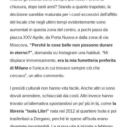
chiusura, dopo tanti anni? Stando a quanto trapelato, la
decisione sarebbe maturata per i costi eccessivi dell’affitto
del locale che negli ultimi tempi evidentemente sono
aumentati in questa zona del centro, a pochi passi da
piazza XXV Aprile, da Porta Nuova e dalla zona di via
Moscova.
“Perché le cose belle non possono durare
in eterno?”
, domanda su Instagram una habituè. “Mi
dispiace immensamente,
era la mia fumetteria preferita
di Milano
e l’unica in cui trovavo sempre ciò che
cercavo”, un altro commento.
I presìdi culturali non hanno vita facile. Anche altri si sono
dovuti arrendere, schiacciati dai costi. Altri invece hanno
trovato un’alternativa spostandosi un po’ più in là, come
la
libreria “Isola Libri“
nata nel 2012 al quartiere Isola e poi
trasferitasi a Dergano, perché le spese all’Isola erano
diventate insostenibili. La nuova vita è iniziata a febbraio