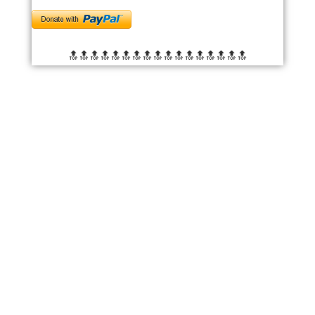
🔝🔝🔝🔝🔝🔝
🔝🔝🔝🔝🔝🔝
🔝🔝🔝🔝🔝