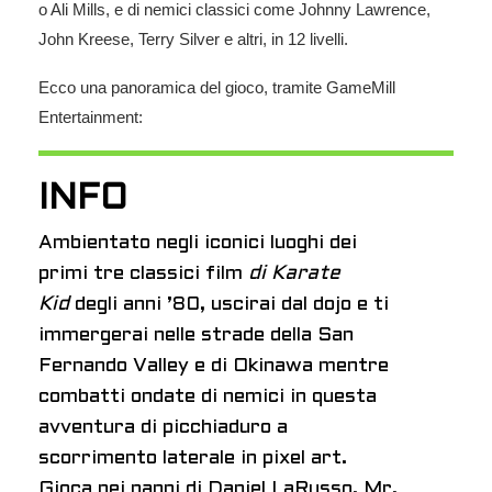
o Ali Mills, e di nemici classici come Johnny Lawrence,
John Kreese, Terry Silver e altri, in 12 livelli.
Ecco una panoramica del gioco, tramite GameMill
Entertainment:
INFO
Ambientato negli iconici luoghi dei
primi tre classici film
di Karate
Kid
degli anni ’80, uscirai dal dojo e ti
immergerai nelle strade della San
Fernando Valley e di Okinawa mentre
combatti ondate di nemici in questa
avventura di picchiaduro a
scorrimento laterale in pixel art.
Gioca nei panni di Daniel LaRusso, Mr.