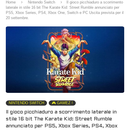
Home
Nintendo Switch
Il gioco picchiaduro a scorrimento
laterale in stile 16 bit The Karate Kid: Street Rumble annunciato per
PS5, Xbox Series, PS4, Xbox One, Switch e PC Uscita prevista per il
20 settembre.
NINTENDO SWITCH
🎮 GAMEZ !
Il gioco picchiaduro a scorrimento laterale in
stile 16 bit The Karate Kid: Street Rumble
annunciato per PS5, Xbox Series, PS4, Xbox