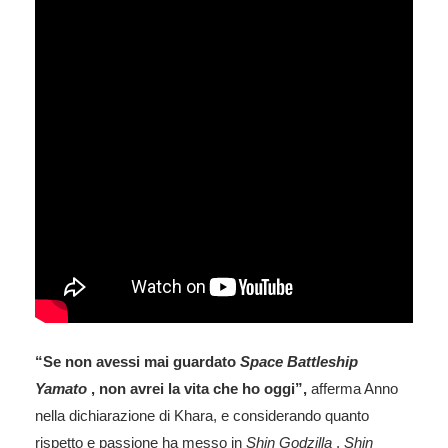
“Se non avessi mai guardato
Space Battleship
Yamato
, non avrei la vita che ho oggi”,
afferma Anno
nella dichiarazione di Khara, e considerando quanto
rispetto e passione ha messo in
Shin Godzilla
,
Shin