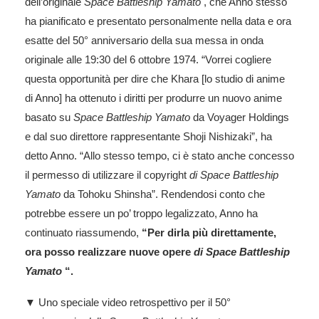
dell’originale
Space Battleship Yamato
, che Anno stesso
ha pianificato e presentato personalmente nella data e ora
esatte del 50° anniversario della sua messa in onda
originale alle 19:30 del 6 ottobre 1974. “Vorrei cogliere
questa opportunità per dire che Khara [lo studio di anime
di Anno] ha ottenuto i diritti per produrre un nuovo anime
basato su
Space Battleship Yamato
da Voyager Holdings
e dal suo direttore rappresentante Shoji Nishizaki”, ha
detto Anno. “Allo stesso tempo, ci è stato anche concesso
il permesso di utilizzare il copyright
di Space Battleship
Yamato
da Tohoku Shinsha”. Rendendosi conto che
potrebbe essere un po’ troppo legalizzato, Anno ha
continuato riassumendo,
“Per dirla più direttamente,
ora posso realizzare nuove opere
di Space Battleship
Yamato
“.
▼ Uno speciale video retrospettivo per il 50°