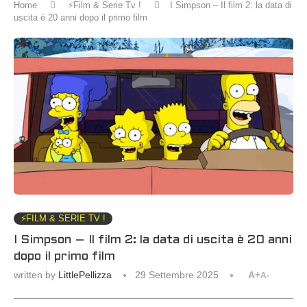
Home
⚡️Film & Serie Tv !
I Simpson – Il film 2: la data di
uscita è 20 anni dopo il primo film
⚡️FILM & SERIE TV !
I Simpson – Il film 2: la data di uscita è 20 anni
dopo il primo film
written by
LittlePellizza
29 Settembre 2025
A+
A-