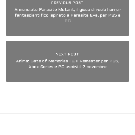
PREVIOUS POST
Annunciato Parasite Mutant, il gioco di ruolo horror
fantascientifico ispirato a Parasite Eve, per PS5 e
PC
NEXT POST
Anima: Gate of Memories I & II Remaster per PS5,
Xbox Series e PC uscirà il 7 novembre