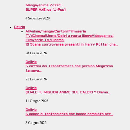
Manga/anime Zozzo!
SUPER HxEros (J-Pop)
4 Settembre 2020
Delirio
All
Anime/manga/Cartoni!
Film/serie
TV/Cinema!
Meme/Deliri a ruota libera
Videogamez!
Film/serie TV/Cinema!
10 Scene controverse presenti in Harry Potter che…
28 Luglio 2026
Delirio
5 cattivi dei Transformers che persino Megatron
temeva…
21 Luglio 2026
Delirio
QUALE’ IL MIGLIOR ANIME SUL CALCIO ? Diamo…
11 Giugno 2026
Delirio
5 anime di fantascienza che hanno cambiato per…
3 Giugno 2026