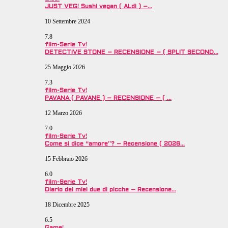
JUST VEG! Sushi vegan ( ALdi ) –…
10 Settembre 2024
7.8
film-Serie Tv!
DETECTIVE STONE – RECENSIONE – ( SPLIT SECOND…
25 Maggio 2026
7.3
film-Serie Tv!
PAVANA ( PAVANE ) – RECENSIONE – ( …
12 Marzo 2026
7.0
film-Serie Tv!
Come si dice “amore”? – Recensione ( 2026…
15 Febbraio 2026
6.0
film-Serie Tv!
Diario dei miei due di picche – Recensione…
18 Dicembre 2025
6.5
Game!