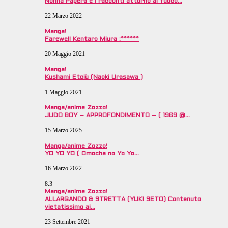
Nonna Papera e i racconti attorno al fuoco…
22 Marzo 2022
Manga!
Farewell Kentaro Miura :°°°°°°
20 Maggio 2021
Manga!
Kushami Etciù (Naoki Urasawa )
1 Maggio 2021
Manga/anime Zozzo!
JUDO BOY – APPROFONDIMENTO – ( 1969 @…
15 Marzo 2025
Manga/anime Zozzo!
YO YO YO ( Omocha no Yo Yo…
16 Marzo 2022
8.3
Manga/anime Zozzo!
ALLARGANDO & STRETTA (YUKI SETO) Contenuto
vietatissimo ai…
23 Settembre 2021