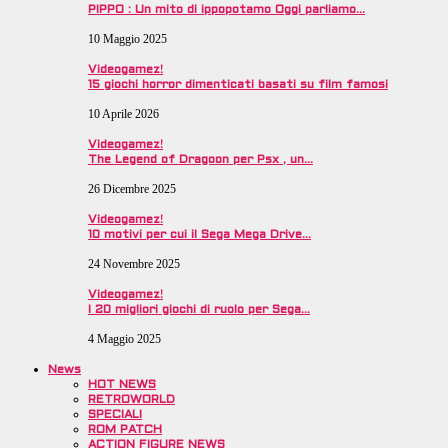
PIPPO : Un mito di ippopotamo Oggi parliamo…
10 Maggio 2025
Videogamez!
15 giochi horror dimenticati basati su film famosi
10 Aprile 2026
Videogamez!
The Legend of Dragoon per Psx , un…
26 Dicembre 2025
Videogamez!
10 motivi per cui il Sega Mega Drive…
24 Novembre 2025
Videogamez!
I 20 migliori giochi di ruolo per Sega…
4 Maggio 2025
News
HOT NEWS
RETROWORLD
SPECIALI
ROM PATCH
ACTION FIGURE NEWS