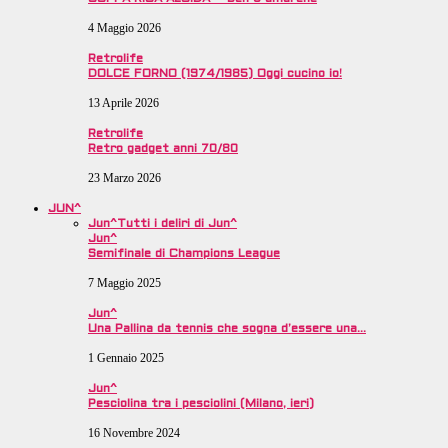
4 Maggio 2026
Retrolife
DOLCE FORNO (1974/1985) Oggi cucino io!
13 Aprile 2026
Retrolife
Retro gadget anni 70/80
23 Marzo 2026
JUN^
Jun^
Tutti i deliri di Jun^
Jun^
Semifinale di Champions League
7 Maggio 2025
Jun^
Una Pallina da tennis che sogna d’essere una…
1 Gennaio 2025
Jun^
Pesciolina tra i pesciolini (Milano, ieri)
16 Novembre 2024