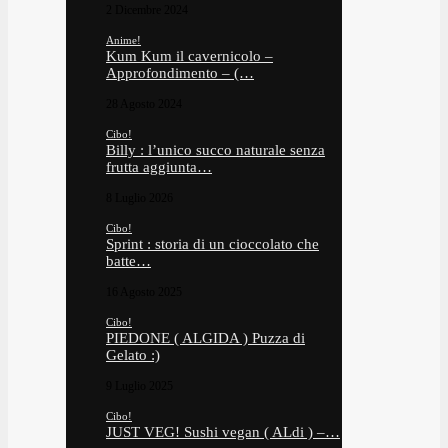
2 Dicembre 2024
Anime!
Kum Kum il cavernicolo –
Approfondimento – (…
28 Agosto 2024
Cibo!
Billy : l’unico succo naturale senza
frutta aggiunta…
8 Luglio 2026
Cibo!
Sprint : storia di un cioccolato che
batte…
16 Agosto 2025
Cibo!
PIEDONE ( ALGIDA ) Puzza di
Gelato :)
9 Luglio 2025
Cibo!
JUST VEG! Sushi vegan ( ALdi ) –…