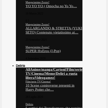
Manga/anime Zozzo!
YO YO YO ( Omocha no Yo Yo…
16 Marzo 2022
8.3
Manga/anime Zozzo!
ALLARGANDO & STRETTA (YUKI
SETO) Contenuto vietatissimo ai…
23 Settembre 2021
Manga/anime Zozzo!
SUPER HxEros (J-Pop)
4 Settembre 2020
Delirio
All
Anime/manga/Cartoni!
Film/serie
TV/Cinema!
Meme/Deliri a ruota
libera
Videogamez!
Film/serie TV/Cinema!
10 Scene controverse presenti in
Harry Potter che…
28 Luglio 2026
Delirio