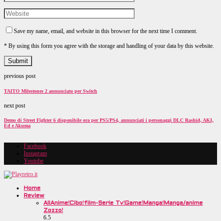
Save my name, email, and website in this browser for the next time I comment.
* By using this form you agree with the storage and handling of your data by this website.
previous post
TAITO Milestones 2 annunciato per Switch
next post
Demo di Street Fighter 6 disponibile ora per PS5/PS4, annunciati i personaggi DLC Rashid, AKI,
Ed e Akuma
Facebook
Instagram
Youtube
Home
Review
All
Anime!
Cibo!
film-Serie Tv!
Game!
Manga!
Manga/anime
Zozzo!
6.5