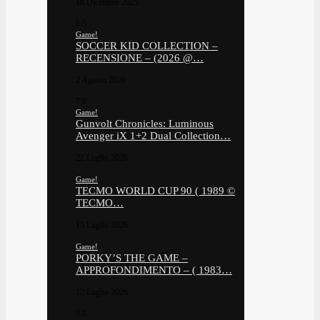
18 Dicembre 2025
6.5
Game!
SOCCER KID COLLECTION –
RECENSIONE – (2026 @…
2 Agosto 2026
7.0
Game!
Gunvolt Chronicles: Luminous
Avenger iX 1+2 Dual Collection…
22 Luglio 2026
Game!
TECMO WORLD CUP 90 ( 1989 ©
TECMO…
15 Luglio 2026
Game!
PORKY’S THE GAME –
APPROFONDIMENTO – ( 1983…
12 Luglio 2026
6.8