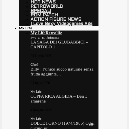
HOT NEWS
RETROWORLD
SPECIALI
ROM PATCH
ACTION FIGURE NEWS
I Love Sexy Videogames Ads
My Life
My Life
Retrolife
#wo_ai_ni_#tristezza
LA SAGA DEI GLUBABBICI –
CAPITOLO 1
23 Luglio 2026
Cibo!
Billy : l’unico succo naturale senza
frutta aggiunta…
8 Luglio 2026
My Life
COPPA RICA ALGIDA – Ben 3
amarene
4 Maggio 2026
My Life
DOLCE FORNO (1974/1985) Oggi
cucino io!