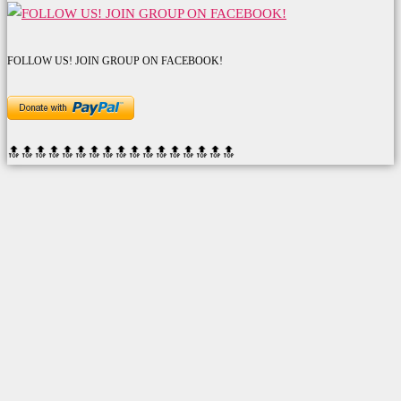
FOLLOW US! JOIN GROUP ON FACEBOOK!
🔝🔝🔝🔝🔝🔝
🔝🔝🔝🔝🔝🔝
🔝🔝🔝🔝🔝