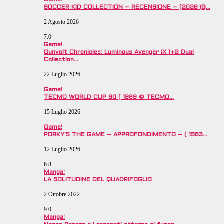
SOCCER KID COLLECTION – RECENSIONE – (2026 @…
2 Agosto 2026
7.0
Game!
Gunvolt Chronicles: Luminous Avenger iX 1+2 Dual
Collection…
22 Luglio 2026
Game!
TECMO WORLD CUP 90 ( 1989 © TECMO…
15 Luglio 2026
Game!
PORKY’S THE GAME – APPROFONDIMENTO – ( 1983…
12 Luglio 2026
6.8
Manga!
LA SOLITUDINE DEL QUADRIFOGLIO
2 Ottobre 2022
9.0
Manga!