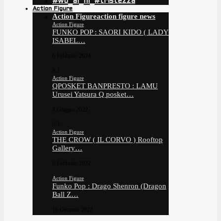
#wo_ai_ni_#tristezza
Action Figure
Action Figure
action figure news
Action Figure
FUNKO POP : SAORI KIDO ( LADY
ISABEL…
6 Febbraio 2024
9.3
Action Figure
QPOSKET BANPRESTO : LAMU
Urusei Yatsura Q posket…
4 Giugno 2022
9.3
Action Figure
THE CROW ( IL CORVO ) Rooftop
Gallery…
6 Febbraio 2022
Action Figure
Funko Pop : Drago Shenron (Dragon
Ball Z…
16 Gennaio 2022