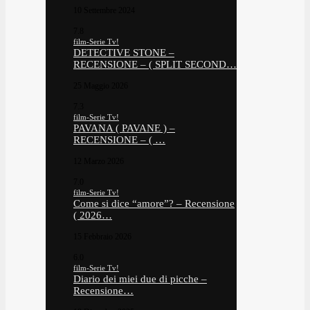
10 Settembre 2024
7.8
film-Serie Tv!
DETECTIVE STONE –
RECENSIONE – ( SPLIT SECOND…
25 Maggio 2026
7.3
film-Serie Tv!
PAVANA ( PAVANE ) –
RECENSIONE – ( …
12 Marzo 2026
7.0
film-Serie Tv!
Come si dice “amore”? – Recensione
( 2026…
15 Febbraio 2026
6.0
film-Serie Tv!
Diario dei miei due di picche –
Recensione…