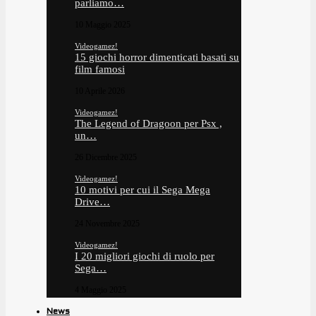
parliamo…
10 Maggio 2025
Videogamez!
15 giochi horror dimenticati basati su
film famosi
10 Aprile 2026
Videogamez!
The Legend of Dragoon per Psx ,
un…
26 Dicembre 2025
Videogamez!
10 motivi per cui il Sega Mega
Drive…
24 Novembre 2025
Videogamez!
I 20 migliori giochi di ruolo per
Sega…
4 Maggio 2025
News