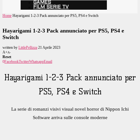
GAMES
FILM SERIE TV
Home
Hayarigami 1-2-3 Pack annunciato per PS5, PS4 e Switch
Hayarigami 1-2-3 Pack annunciato per PS5, PS4 e
Switch
written by
LittlePellizza
21 Aprile 2023
A+
A-
Reset
0
Facebook
Twitter
Whatsapp
Email
Hayarigami 1-2-3 Pack annunciato per
PS5, PS4 e Switch
La serie di romanzi visivi visual novel horror di Nippon Ichi
Software arriva sulle console moderne