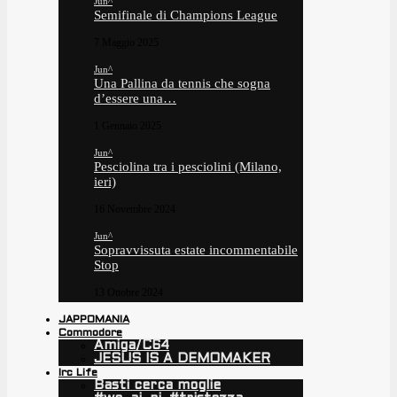
Jun^
Semifinale di Champions League
7 Maggio 2025
Jun^
Una Pallina da tennis che sogna
d’essere una…
1 Gennaio 2025
Jun^
Pesciolina tra i pesciolini (Milano,
ieri)
16 Novembre 2024
Jun^
Sopravvissuta estate incommentabile
Stop
13 Ottobre 2024
JAPPOMANIA
Commodore
Amiga/C64
JESUS IS A DEMOMAKER
Irc Life
Basti cerca moglie