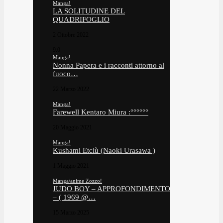
Manga!
LA SOLITUDINE DEL
QUADRIFOGLIO
2 Ottobre 2022
9.0
Manga!
Nonna Papera e i racconti attorno al
fuoco…
22 Marzo 2022
Manga!
Farewell Kentaro Miura :°°°°°°
20 Maggio 2021
Manga!
Kushami Etciù (Naoki Urasawa )
1 Maggio 2021
Manga/anime Zozzo!
JUDO BOY – APPROFONDIMENTO
– ( 1969 @…
15 Marzo 2025