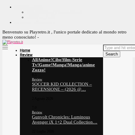
CONTACT ME ^_^
YOUTUBE OFFICIAL PAGE
CONTACT ME
OFFRIMI UN CAFFE!
Benvenuto su Playretro.it , l'unico portale dedicato al mondo retro
meno conosciuto! -
Home
Search
Review
All
Anime!
Cibo!
film-Serie
Tv!
Game!
Manga!
Manga/anime
Zozzo!
6.5
Review
SOCCER KID COLLECTION –
RECENSIONE – (2026 @…
2 Agosto 2026
7.0
Review
Gunvolt Chronicles: Luminous
Avenger iX 1+2 Dual Collection…
22 Luglio 2026