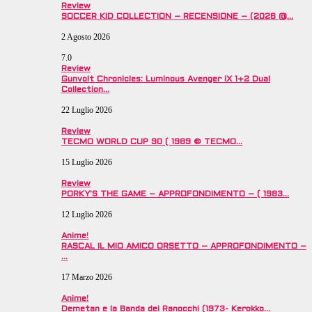
Review
SOCCER KID COLLECTION – RECENSIONE – (2026 @…
2 Agosto 2026
7.0
Review
Gunvolt Chronicles: Luminous Avenger iX 1+2 Dual
Collection…
22 Luglio 2026
Review
TECMO WORLD CUP 90 ( 1989 © TECMO…
15 Luglio 2026
Review
PORKY’S THE GAME – APPROFONDIMENTO – ( 1983…
12 Luglio 2026
Anime!
RASCAL IL MIO AMICO ORSETTO – APPROFONDIMENTO –
…
17 Marzo 2026
Anime!
Demetan e la Banda dei Ranocchi (1973- Kerokko…