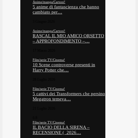
Anime/manga/Cartoni!
5 anime di fantascienza che hanno
cambiato per…
3 Giugno 2026
Anime/manga/Cartoni!
RASCAL IL MIO AMICO ORSETTO
– APPROFONDIMENTO –…
17 Marzo 2026
Film/serie TV/Cinema!
10 Scene controverse presenti in
Harry Potter che…
28 Luglio 2026
Film/serie TV/Cinema!
5 cattivi dei Transformers che persino
Megatron temeva…
21 Luglio 2026
6.8
Film/serie TV/Cinema!
IL BACIO DELLA SIRENA –
RECENSIONE ( 2026…