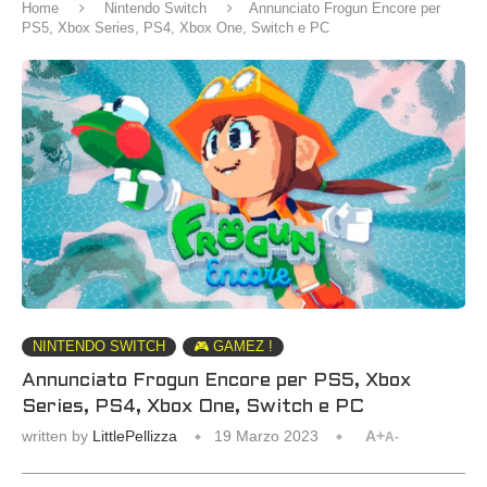
Home
Nintendo Switch
Annunciato Frogun Encore per
PS5, Xbox Series, PS4, Xbox One, Switch e PC
NINTENDO SWITCH
🎮 GAMEZ !
Annunciato Frogun Encore per PS5, Xbox
Series, PS4, Xbox One, Switch e PC
written by
LittlePellizza
19 Marzo 2023
A+
A-