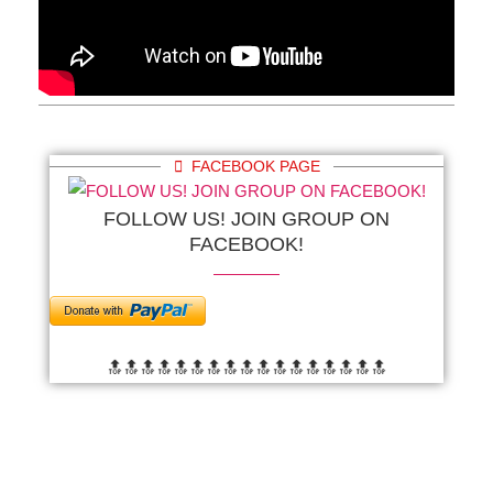
FACEBOOK PAGE
FOLLOW US! JOIN GROUP ON
FACEBOOK!
🔝🔝🔝🔝🔝🔝
🔝🔝🔝🔝🔝🔝
🔝🔝🔝🔝🔝