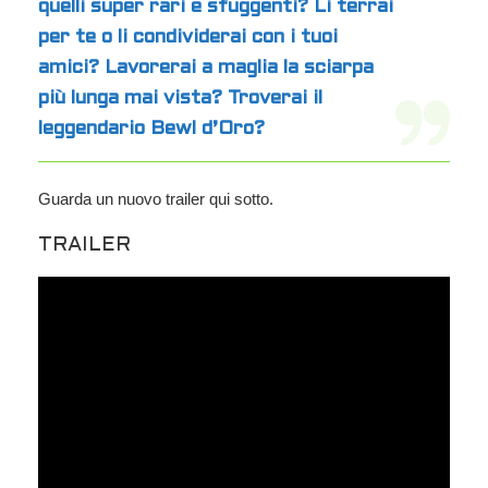
quelli super rari e sfuggenti? Li terrai
per te o li condividerai con i tuoi
amici? Lavorerai a maglia la sciarpa
più lunga mai vista? Troverai il
leggendario Bewl d’Oro?
Guarda un nuovo trailer qui sotto.
TRAILER