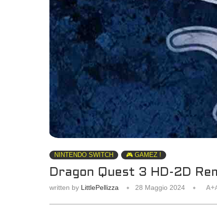
NINTENDO SWITCH
🎮 GAMEZ !
Dragon Quest 3 HD-2D Rem
written by
LittlePellizza
28 Maggio 2024
A+