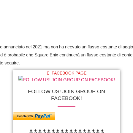
te annunciato nel 2021 ma non ha ricevuto un flusso costante di aggi
è probabile che Square Enix continuerà un flusso costante di contenuti p
to seguire.
FACEBOOK PAGE
FOLLOW US! JOIN GROUP ON
FACEBOOK!
🔝🔝🔝🔝🔝🔝
🔝🔝🔝🔝🔝🔝
🔝🔝🔝🔝🔝