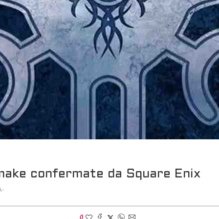
ake confermate da Square Enix
A-
0