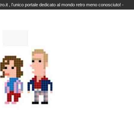
o.it , l'unico portale dedicato al mondo retro meno conosciuto! -