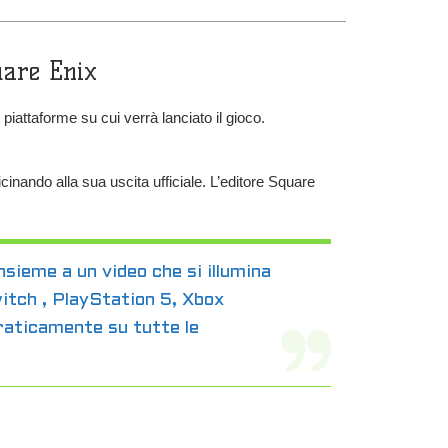
uare Enix
iattaforme su cui verrà lanciato il gioco.
ando alla sua uscita ufficiale. L’editore Square
nsieme a un video che si illumina
Switch , PlayStation 5, Xbox
raticamente su tutte le