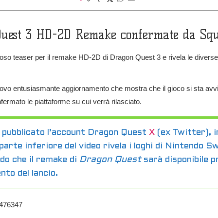
uest 3 HD-2D Remake confermate da Sq
oso teaser per il remake HD-2D di Dragon Quest 3 e rivela le diverse p
 entusiasmante aggiornamento che mostra che il gioco si sta avvicin
fermato le piattaforme su cui verrà rilasciato.
ha pubblicato l’account Dragon Quest
X
(ex Twitter), i
 parte inferiore del video rivela i loghi di Nintendo 
do che il remake di
Dragon Quest
sarà disponibile p
to del lancio.
1476347