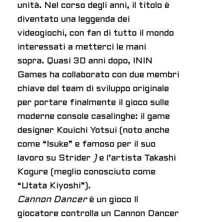
unità. Nel corso degli anni, il titolo è
diventato una leggenda dei
videogiochi, con fan di tutto il mondo
interessati a metterci le mani
sopra. Quasi 30 anni dopo, ININ
Games ha collaborato con due membri
chiave del team di sviluppo originale
per portare finalmente il gioco sulle
moderne console casalinghe: il game
designer Kouichi Yotsui (noto anche
come “Isuke” e famoso per il suo
lavoro su Strider
)
e l’artista Takashi
Kogure (meglio conosciuto come
“Utata Kiyoshi”).
Cannon Dancer
è un gioco
Il
giocatore controlla un Cannon Dancer