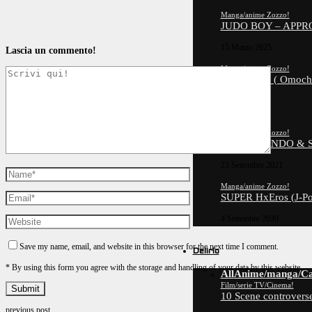
Manga/anime Zozzo!
JUDO BOY – APPR
15 Marzo 2025
Lascia un commento!
Manga/anime Zozzo!
YO YO YO ( Omoch
16 Marzo 2022
8.3
Manga/anime Zozzo!
ALLARGANDO & STR
23 Settembre 2021
Manga/anime Zozzo!
SUPER HxEros (J-Po
4 Settembre 2020
Save my name, email, and website in this browser for the next time I comment.
Delirio
* By using this form you agree with the storage and handling of your data by this website.
All
Anime/manga/Ca
Film/serie TV/Cinema!
10 Scene controverse
previous post