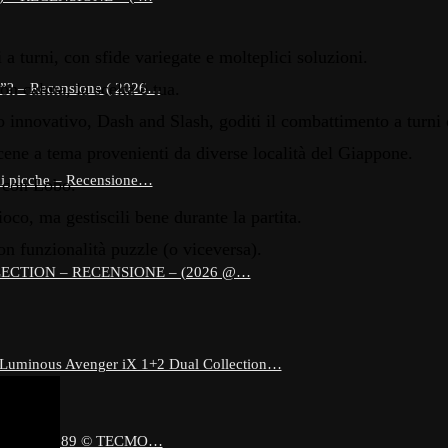
a turni, con sfide variegate e molteplici soluzioni.
n calma, la scelta è tua.
e”? – Recensione ( 2026…
innovativo, Dash and Slash, goditi il ​​combattimento a turni
cene a tema provenienti da diverse località del Giappone.
 di picche – Recensione…
o con Lobo.
co, ma gestiscili bene durante la partita.
on funzionalità puzzle (o viceversa).
ECTION – RECENSIONE – (2026 @…
 Luminous Avenger iX 1+2 Dual Collection…
 90 ( 1989 © TECMO…