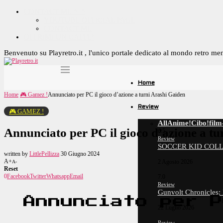
CONTACT ME ^_^
YOUTUBE OFFICIAL PAGE
CONTACT ME
OFFRIMI UN CAFFE!
Benvenuto su Playretro.it , l'unico portale dedicato al mondo retro me
Home
Home
🎮 Gamez !
Annunciato per PC il gioco d’azione a turni Arashi Gaiden
Review
🎮 GAMEZ !
All
Anime!
Cibo!
film
Annunciato per PC il gioco d’azione a t
6.5
Review
SOCCER KID COLL
written by
LittlePellizza
30 Giugno 2024
A+
2 Agosto 2026
A-
Reset
0
Facebook
Twitter
Whatsapp
Email
7.0
Review
Gunvolt Chronicles:
Annunciato per P
22 Luglio 2026
Review