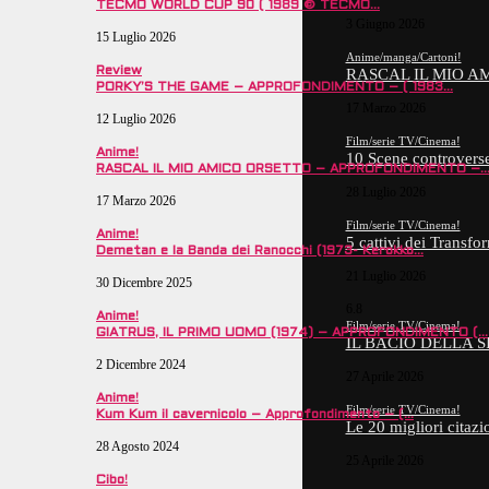
TECMO WORLD CUP 90 ( 1989 © TECMO…
3 Giugno 2026
15 Luglio 2026
Anime/manga/Cartoni!
Review
RASCAL IL MIO 
PORKY’S THE GAME – APPROFONDIMENTO – ( 1983…
17 Marzo 2026
12 Luglio 2026
Film/serie TV/Cinema!
Anime!
10 Scene controverse
RASCAL IL MIO AMICO ORSETTO – APPROFONDIMENTO –
28 Luglio 2026
17 Marzo 2026
Film/serie TV/Cinema!
Anime!
5 cattivi dei Trans
Demetan e la Banda dei Ranocchi (1973- Kerokko…
21 Luglio 2026
30 Dicembre 2025
6.8
Anime!
Film/serie TV/Cinema!
GIATRUS, IL PRIMO UOMO (1974) – APPROFONDIMENTO (…
IL BACIO DELLA 
2 Dicembre 2024
27 Aprile 2026
Anime!
Film/serie TV/Cinema!
Kum Kum il cavernicolo – Approfondimento – (…
Le 20 migliori citaz
28 Agosto 2024
25 Aprile 2026
Cibo!