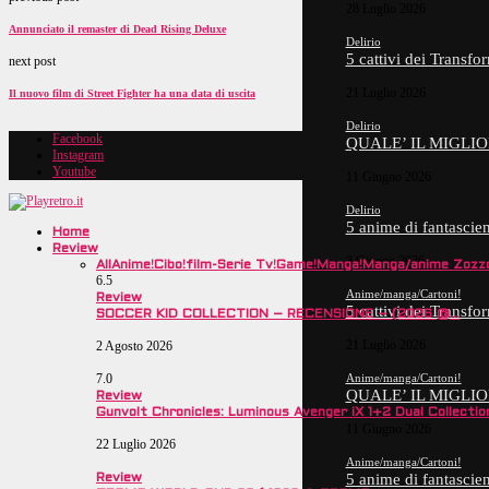
28 Luglio 2026
Annunciato il remaster di Dead Rising Deluxe
Delirio
5 cattivi dei Trans
next post
21 Luglio 2026
Il nuovo film di Street Fighter ha una data di uscita
Delirio
Facebook
QUALE’ IL MIGLI
Instagram
Youtube
11 Giugno 2026
Delirio
5 anime di fantasci
Home
Review
3 Giugno 2026
All
Anime!
Cibo!
film-Serie Tv!
Game!
Manga!
Manga/anime Zozz
6.5
Anime/manga/Cartoni!
Review
5 cattivi dei Trans
SOCCER KID COLLECTION – RECENSIONE – (2026 @…
21 Luglio 2026
2 Agosto 2026
Anime/manga/Cartoni!
7.0
QUALE’ IL MIGLI
Review
Gunvolt Chronicles: Luminous Avenger iX 1+2 Dual Collecti
11 Giugno 2026
22 Luglio 2026
Anime/manga/Cartoni!
5 anime di fantasci
Review