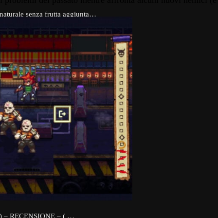
a i problemi del passato mentre affronta alcuni nuovi nemici (
 naturale senza frutta aggiunta…
 cioccolato che batte…
 Puzza di Gelato :)
gan ( ALdi ) –…
 – RECENSIONE – ( SPLIT SECOND…
) – RECENSIONE – ( …