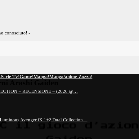
no conosciuto! -
-Serie Tv!
Game!
Manga!
Manga/anime Zozzo!
urni Arashi Gaiden
ECTION – RECENSIONE – (2026 @…
 Luminous Avenger iX 1+2 Dual Collection…
C il gioco d’azio