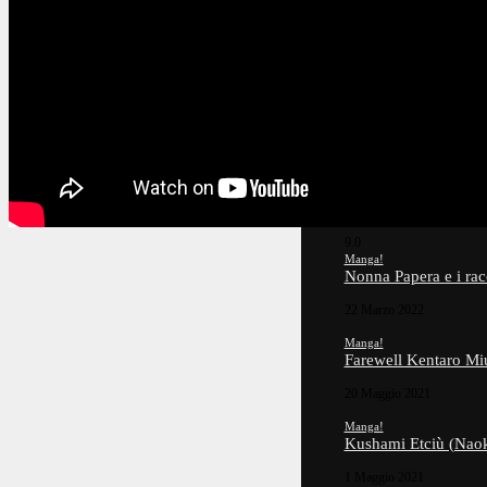
15 Luglio 2026
Game!
PORKY’S THE GAM
12 Luglio 2026
6.8
Manga!
LA SOLITUDINE D
2 Ottobre 2022
9.0
Manga!
Nonna Papera e i rac
22 Marzo 2022
Manga!
Farewell Kentaro Miu
20 Maggio 2021
Manga!
Kushami Etciù (Naok
1 Maggio 2021