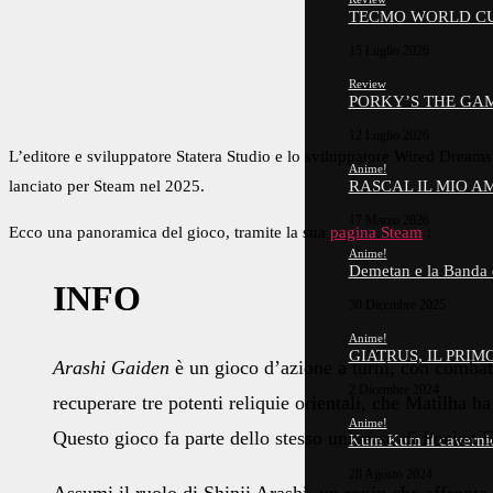
TECMO WORLD CUP
15 Luglio 2026
Review
PORKY’S THE GAM
12 Luglio 2026
L’editore e sviluppatore Statera Studio e lo sviluppatore Wired Drea
Anime!
lanciato per
Steam
nel 2025.
RASCAL IL MIO 
17 Marzo 2026
Ecco una panoramica del gioco, tramite la sua
pagina Steam
:
Anime!
Demetan e la Banda
INFO
30 Dicembre 2025
Anime!
GIATRUS, IL PRI
Arashi Gaiden
è un gioco d’azione a turni, con combatt
2 Dicembre 2024
recuperare tre potenti reliquie orientali, che Matilha 
Anime!
Questo gioco fa parte dello stesso universo di Pocket 
Kum Kum il caverni
28 Agosto 2024