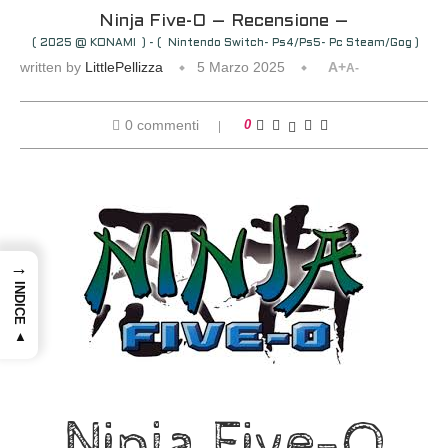
Ninja Five-O – Recensione –
( 2025 @ KONAMI ) - ( Nintendo Switch- Ps4/Ps5- Pc Steam/Gog )
written by
LittlePellizza
5 Marzo 2025
A+
A-
0 commenti
0
→
INDICE ▲
Ninja Five-O