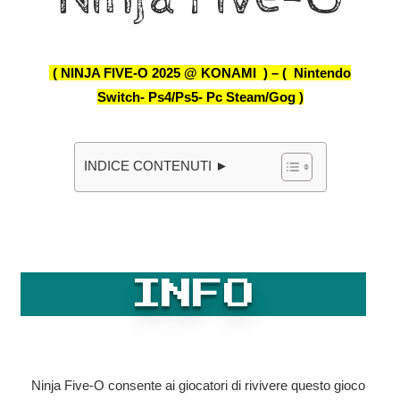
( NINJA FIVE-O 2025 @ KONAMI ) – ( Nintendo
Switch- Ps4/Ps5- Pc Steam/Gog )
INDICE CONTENUTI ►
INFO
Ninja Five-O consente ai giocatori di rivivere questo gioco