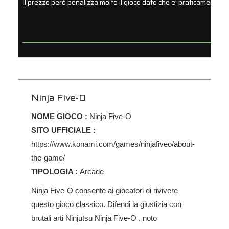
Il prezzo però penalizza molto il gioco dato che e’ praticamente pr
Ninja Five-O
NOME GIOCO :
Ninja Five-O
SITO UFFICIALE :
https://www.konami.com/games/ninjafiveo/about-
the-game/
TIPOLOGIA :
Arcade
Ninja Five-O consente ai giocatori di rivivere
questo gioco classico. Difendi la giustizia con
brutali arti Ninjutsu Ninja Five-O , noto