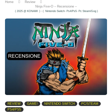
Home
Review
Ninja Five-O – Recensione –
( 2025 @ KONAMI ) - ( Nintendo Switch- Ps4/Ps5- Pc Steam/Gog )
REVIEW
GAME!
NINTENDO SWITCH
PC/STEAM
PS4/PS5