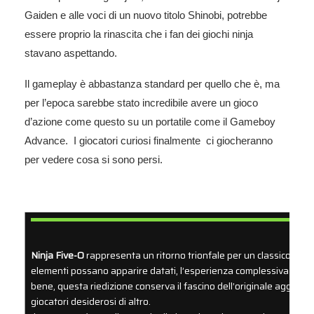
Gaiden e alle voci di un nuovo titolo Shinobi, potrebbe
essere proprio la rinascita che i fan dei giochi ninja
stavano aspettando.
Il gameplay è abbastanza standard per quello che è, ma
per l’epoca sarebbe stato incredibile avere un gioco
d’azione come questo su un portatile come il Gameboy
Advance. I giocatori curiosi finalmente ci giocheranno
per vedere cosa si sono persi.
Ninja Five-O
rappresenta un ritorno trionfale per un classico del
elementi possano apparire datati, l’esperienza complessiva risulta 
bene, questa riedizione conserva il fascino dell’originale aggiungen
giocatori desiderosi di altro.