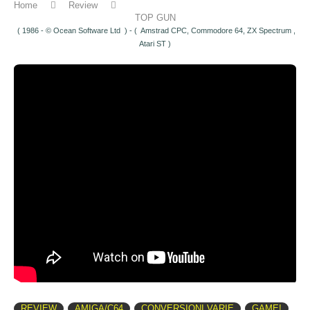
Home
Review
TOP GUN
( 1986 - © Ocean Software Ltd ) - ( Amstrad CPC, Commodore 64, ZX Spectrum ,
Atari ST )
REVIEW
AMIGA/C64
CONVERSIONI VARIE
GAME!