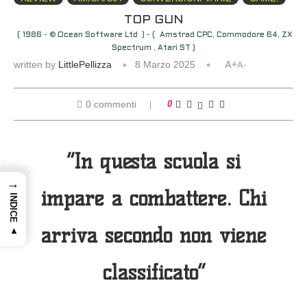
TOP GUN
( 1986 - © Ocean Software Ltd ) - ( Amstrad CPC, Commodore 64, ZX
Spectrum , Atari ST )
written by
LittlePellizza
8 Marzo 2025
A+
A-
0 commenti
0
“In questa scuola si
→
impare a combattere. Chi
INDICE ▲
arriva secondo non viene
classificato”