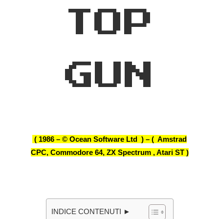
TOP
GUN
( 1986 – © Ocean Software Ltd ) – ( Amstrad
CPC, Commodore 64, ZX Spectrum , Atari ST )
INDICE CONTENUTI ►