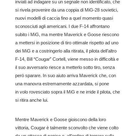
inviati ad indagare su un segnale non identificato, che
si rivela provenire da una coppia di MiG-28 sovietici,
nuovi modelli di caccia fino a quel momento quasi
sconosciuti agli americani. I due F-14 affrontano
subito i MiG, ma mentre Maverick e Goose riescono
a mettersi in posizione di tiro ottimale rispetto ad uno
dei MiG e a costringerlo alla ritirata, il pilota dell’altro
F-14, Bill “Cougar” Cortell, viene messo in difficoltà e
il suo avversario riesce a metterlo sotto tiro, senza
però sparare. In suo aiuto arriva Maverick che, con
una manovra estremamente azzardata, si pone
in volo rovesciato sopra il MiG e ne irride il pilota, che
si ritira anche lui.
Mentre Maverick e Goose gioiscono della loro
vittoria, Cougar è talmente sconvolto che viene colto
da un attacco di panico e, all’ordine di tornare sulla