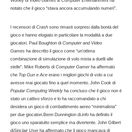
Worley di
Video Games & Computer Entertainment
ha
notato che il gioco “stava ancora accumulando numeri”.
I recensori di
Crash
sono rimasti sorpresi dalla bontà del
gioco e hanno elogiato in particolare la modalità a due
giocatori. Paul Boughton di
Computer and Video
Games
ha descritto il gioco come “un’ottima
combinazione di simulazione di volo mista a duelli alle
stelle”. Mike Roberts di
Computer Gamer
ha affermato
che
Top Gun
e
Ace
erano i migliori giochi di volo a cui
avesse mai giocato fino a quel momento. John Cook di
Popular Computing Weekly
ha concluso che il gioco non è
stato un cattivo sforzo e lo ha raccomandato a chi
desidera un gioco di combattimento aereo “minimalista”
per due giocatori.Benn Dunnington di
.info
ha definito il
gioco uno sparatutto semplice ma divertente. John Gilbert
di
Sinclair User
ha affermato che il gioco mancava di