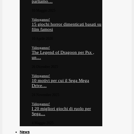
parliamo…
10 Maggio 2025
Videogamez!
15 giochi horror dimenticati basati su
film famosi
10 Aprile 2026
Videogamez!
The Legend of Dragoon per Psx ,
un…
26 Dicembre 2025
Videogamez!
10 motivi per cui il Sega Mega
Drive…
24 Novembre 2025
Videogamez!
I 20 migliori giochi di ruolo per
Sega…
4 Maggio 2025
News