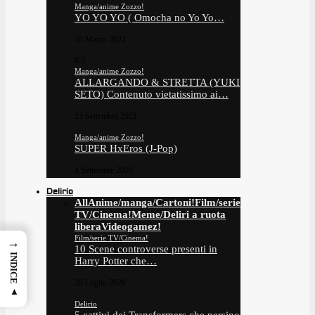
Manga/anime Zozzo!
YO YO YO ( Omocha no Yo Yo…
16 Marzo 2022
8.3
Manga/anime Zozzo!
ALLARGANDO & STRETTA (YUKI
SETO) Contenuto vietatissimo ai…
23 Settembre 2021
Manga/anime Zozzo!
SUPER HxEros (J-Pop)
4 Settembre 2020
Delirio
All
Anime/manga/Cartoni!
Film/serie
TV/Cinema!
Meme/Deliri a ruota
libera
Videogamez!
Film/serie TV/Cinema!
→
10 Scene controverse presenti in
INDICE ▲
Harry Potter che…
28 Luglio 2026
Delirio