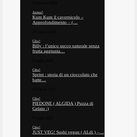
2 Dicembre 2024
Anime!
Kum Kum il cavernicolo –
Approfondimento – (…
28 Agosto 2024
Cibo!
Billy : l’unico succo naturale senza
frutta aggiunta…
8 Luglio 2026
Cibo!
Sprint : storia di un cioccolato che
batte…
16 Agosto 2025
Cibo!
PIEDONE ( ALGIDA ) Puzza di
Gelato :)
9 Luglio 2025
Cibo!
JUST VEG! Sushi vegan ( ALdi ) –…