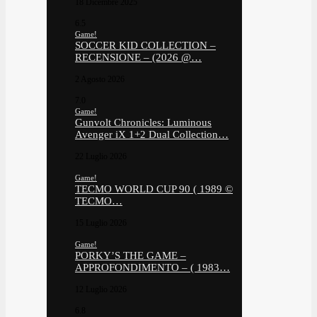
18 Dicembre 2025
6.5
Game!
SOCCER KID COLLECTION –
RECENSIONE – (2026 @…
2 Agosto 2026
7.0
Game!
Gunvolt Chronicles: Luminous
Avenger iX 1+2 Dual Collection…
22 Luglio 2026
Game!
TECMO WORLD CUP 90 ( 1989 ©
TECMO…
15 Luglio 2026
Game!
PORKY’S THE GAME –
APPROFONDIMENTO – ( 1983…
12 Luglio 2026
6.8