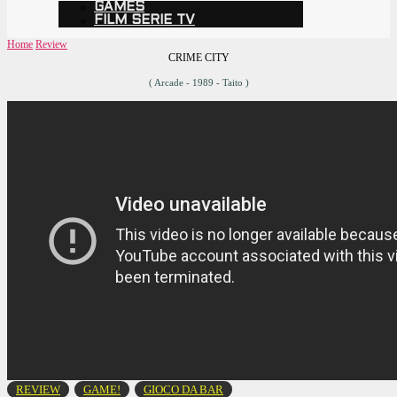
GAMES
FILM SERIE TV
Home
Review
CRIME CITY
( Arcade - 1989 - Taito )
REVIEW
GAME!
GIOCO DA BAR