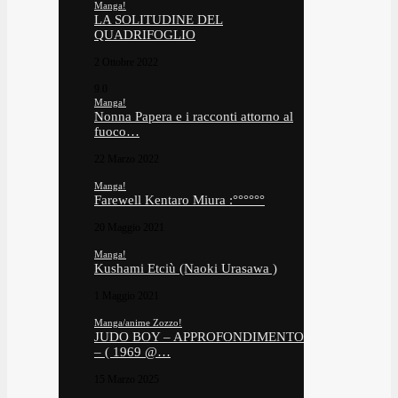
Manga!
LA SOLITUDINE DEL
QUADRIFOGLIO
2 Ottobre 2022
9.0
Manga!
Nonna Papera e i racconti attorno al
fuoco…
22 Marzo 2022
Manga!
Farewell Kentaro Miura :°°°°°°
20 Maggio 2021
Manga!
Kushami Etciù (Naoki Urasawa )
1 Maggio 2021
Manga/anime Zozzo!
JUDO BOY – APPROFONDIMENTO
– ( 1969 @…
15 Marzo 2025