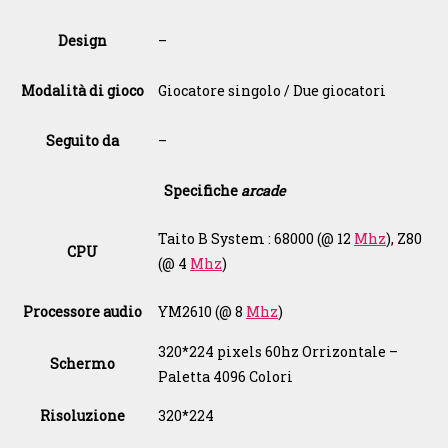
Design
–
Modalità di gioco
Giocatore singolo / Due giocatori
Seguito da
–
Specifiche
arcade
Taito B System : 68000 (@ 12
Mhz
), Z80
CPU
(@ 4
Mhz
)
Processore audio
YM2610 (@ 8
Mhz
)
320*224 pixels 60hz Orrizontale –
Schermo
Paletta
4096 Colori
Risoluzione
320*224