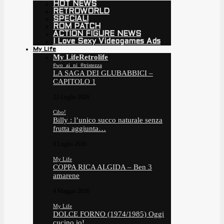
HOT NEWS
RETROWORLD
SPECIALI
ROM PATCH
ACTION FIGURE NEWS
I Love Sexy Videogames Ads
My Life
My Life
Retrolife
#wo_ai_ni_#tristezza
LA SAGA DEI GLUBABBICI –
CAPITOLO 1
23 Luglio 2026
Cibo!
Billy : l’unico succo naturale senza
frutta aggiunta…
8 Luglio 2026
My Life
COPPA RICA ALGIDA – Ben 3
amarene
4 Maggio 2026
My Life
DOLCE FORNO (1974/1985) Oggi
cucino io!