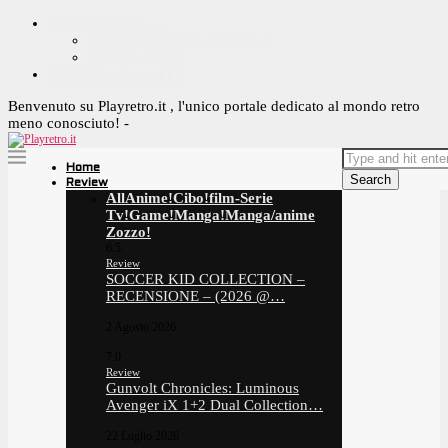
CONTACT ME ^_^
YOUTUBE OFFICIAL PAGE
CONTACT ME
OFFRIMI UN CAFFE!
Benvenuto su Playretro.it , l'unico portale dedicato al mondo retro
meno conosciuto! -
Home
Search
Review
All
Anime!
Cibo!
film-Serie
Tv!
Game!
Manga!
Manga/anime
Zozzo!
6.5
Review
SOCCER KID COLLECTION –
RECENSIONE – (2026 @…
2 Agosto 2026
7.0
Review
Gunvolt Chronicles: Luminous
Avenger iX 1+2 Dual Collection…
22 Luglio 2026