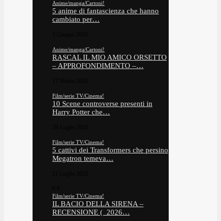
Anime/manga/Cartoni!
5 anime di fantascienza che hanno
cambiato per…
3 Giugno 2026
Anime/manga/Cartoni!
RASCAL IL MIO AMICO ORSETTO
– APPROFONDIMENTO –…
17 Marzo 2026
Film/serie TV/Cinema!
10 Scene controverse presenti in
Harry Potter che…
28 Luglio 2026
Film/serie TV/Cinema!
5 cattivi dei Transformers che persino
Megatron temeva…
21 Luglio 2026
6.8
Film/serie TV/Cinema!
IL BACIO DELLA SIRENA –
RECENSIONE ( 2026…