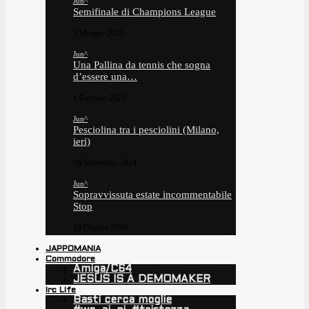
Jun^
Semifinale di Champions League
7 Maggio 2025
Jun^
Una Pallina da tennis che sogna
d’essere una…
1 Gennaio 2025
Jun^
Pesciolina tra i pesciolini (Milano,
ieri)
16 Novembre 2024
Jun^
Sopravvissuta estate incommentabile
Stop
13 Ottobre 2024
JAPPOMANIA
Commodore
Amiga/C64
JESUS IS A DEMOMAKER
Irc Life
Basti cerca moglie