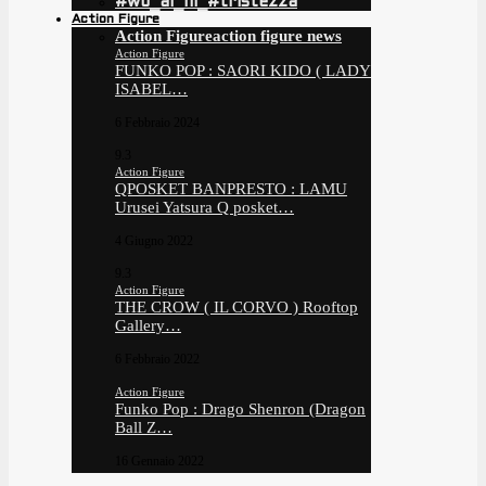
#wo_ai_ni_#tristezza
Action Figure
Action Figure
action figure news
Action Figure
FUNKO POP : SAORI KIDO ( LADY
ISABEL…
6 Febbraio 2024
9.3
Action Figure
QPOSKET BANPRESTO : LAMU
Urusei Yatsura Q posket…
4 Giugno 2022
9.3
Action Figure
THE CROW ( IL CORVO ) Rooftop
Gallery…
6 Febbraio 2022
Action Figure
Funko Pop : Drago Shenron (Dragon
Ball Z…
16 Gennaio 2022