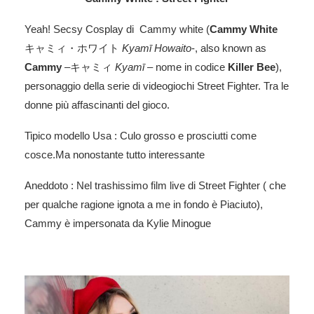
Yeah! Secsy Cosplay di Cammy white (
Cammy White
キャミィ・ホワイト
Kyamī Howaito
-, also known as
Cammy
–
キャミィ
Kyamī –
nome in codice
Killer Bee
),
personaggio della serie di videogiochi Street Fighter. Tra le
donne più affascinanti del gioco.
Tipico modello Usa : Culo grosso e prosciutti come
cosce.Ma nonostante tutto interessante
Aneddoto : Nel trashissimo film live di Street Fighter ( che
per qualche ragione ignota a me in fondo è Piaciuto),
Cammy è impersonata da Kylie Minogue