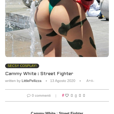
SECSY COSPLAY!
Cammy White : Street Fighter
written by
LittlePellizza
13 Agosto 2020
A+
A-
0 commenti
0
Cammy White : Street Fighter